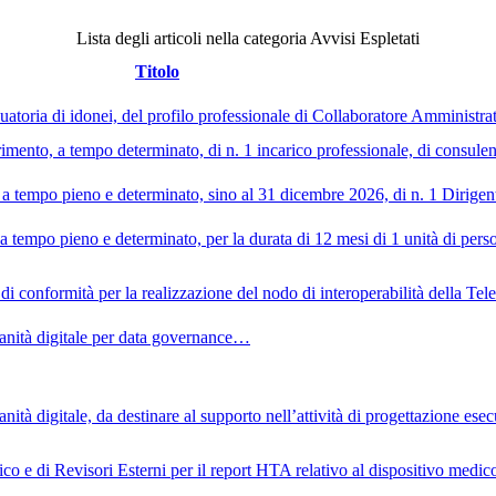
Lista degli articoli nella categoria Avvisi Espletati
Titolo
aduatoria di idonei, del profilo professionale di Collaboratore Amministr
rimento, a tempo determinato, di n. 1 incarico professionale, di consulenza
ne a tempo pieno e determinato, sino al 31 dicembre 2026, di n. 1 Dirigent
, a tempo pieno e determinato, per la durata di 12 mesi di 1 unità di pe
di conformità per la realizzazione del nodo di interoperabilità della Te
 sanità digitale per data governance…
anità digitale, da destinare al supporto nell’attività di progettazione es
inico e di Revisori Esterni per il report HTA relativo al dispositivo med