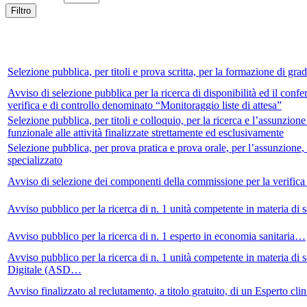
Filtro
Selezione pubblica, per titoli e prova scritta, per la formazione di gr
Avviso di selezione pubblica per la ricerca di disponibilità ed il confe
verifica e di controllo denominato “Monitoraggio liste di attesa”
Selezione pubblica, per titoli e colloquio, per la ricerca e l’assunzio
funzionale alle attività finalizzate strettamente ed esclusivamente
Selezione pubblica, per prova pratica e prova orale, per l’assunzione
specializzato
Avviso di selezione dei componenti della commissione per la verifica 
Avviso pubblico per la ricerca di n. 1 unità competente in materia di
Avviso pubblico per la ricerca di n. 1 esperto in economia sanitaria…
Avviso pubblico per la ricerca di n. 1 unità competente in materia di s
Digitale (ASD…
Avviso finalizzato al reclutamento, a titolo gratuito, di un Esperto cl