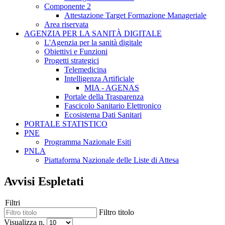
Componente 2
Attestazione Target Formazione Manageriale
Area riservata
AGENZIA PER LA SANITÀ DIGITALE
L'Agenzia per la sanità digitale
Obiettivi e Funzioni
Progetti strategici
Telemedicina
Intelligenza Artificiale
MIA - AGENAS
Portale della Trasparenza
Fascicolo Sanitario Elettronico
Ecosistema Dati Sanitari
PORTALE STATISTICO
PNE
Programma Nazionale Esiti
PNLA
Piattaforma Nazionale delle Liste di Attesa
Avvisi Espletati
Filtri
Filtro titolo
Visualizza n.