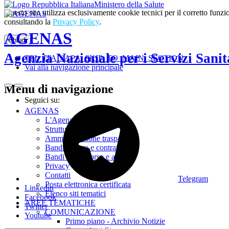
Ministero della Salute
Questo sito utilizza esclusivamente cookie tecnici per il corretto fu
consultando la
Privacy Policy
.
AGENAS
Chiudi
Agenzia Nazionale per i Servizi Sanit
TPL_ITALIAPA_SKIP_TO_MAIN_SECTION
Vai alla navigazione principale
Menu di navigazione
Seguici su:
AGENAS
L'Agenzia
Struttura
Amministrazione trasparente
Bandi di gara e contratti
Bandi di concorso e avvisi
Privacy
Contatti
Telegram
Posta elettronica certificata
Linkedin
Elenco siti tematici
Facebook
AREE TEMATICHE
Twitter
COMUNICAZIONE
Youtube
Primo piano - Archivio Notizie