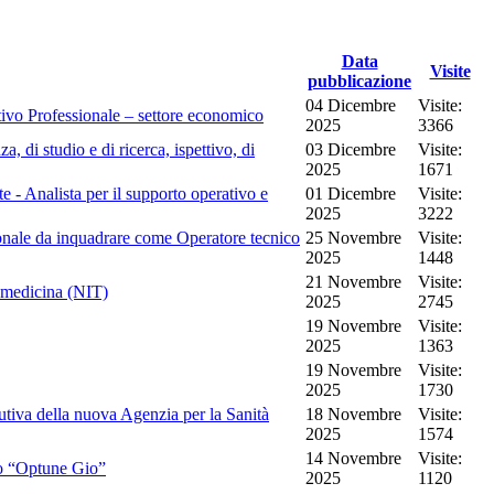
Data
Visite
pubblicazione
04 Dicembre
Visite:
ativo Professionale – settore economico
2025
3366
, di studio e di ricerca, ispettivo, di
03 Dicembre
Visite:
2025
1671
e - Analista per il supporto operativo e
01 Dicembre
Visite:
2025
3222
rsonale da inquadrare come Operatore tecnico
25 Novembre
Visite:
2025
1448
21 Novembre
Visite:
lemedicina (NIT)
2025
2745
19 Novembre
Visite:
2025
1363
19 Novembre
Visite:
2025
1730
ecutiva della nuova Agenzia per la Sanità
18 Novembre
Visite:
2025
1574
14 Novembre
Visite:
ico “Optune Gio”
2025
1120