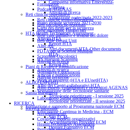
Campagna informativa Emergenza-
Formazione
Urgenza
Podcast AGENAS
Attività di ricerca
Reti cliniche ospedaliere
Valutazione partecipata 2022-2023
Reti cliniche tempo-dipendenti
Piano globale sicurezza 2021-2030
Reti oncologiche-regionali
Carta dei diritti per la sicurezza
Rete nazionale Tumori rari
HTA Health Technology Assessment
Rete cure palliative e terapia del dolore
Attività HTA
Reti delle Breast Unit
Report HTA
Altre reti
Altri documenti HTA-Other documents
PDTA per la Sclerosi Multipla
HTA
Screening Oncologici
HS Horizon Scanning
Attività di ricerca
Report HS
Piani di Rientro e Riqualificazione
Attività di ricerca
Normativa e documenti
Articoli e pubblicazioni
Attività pregresse
Work in progress (HTA e EUnetHTA)
ALBO ESPERTI
Albo dei Centri collaborativi HTA
Albo esperti, collaboratori e ricercatori AGENAS
Segnalazione delle Tecnologie sanitarie
Sanità Integrativa
Tecnologie prioritizzate - I sessione 2025
Laboratorio Sanità Integrativa
Tecnologie prioritizzate - II sessione 2025
RICERCA
Formazione e supporto al Programma nazionale ECM
Ricerca nazionale
Educazione Continua in Medicina - ECM
Accreditamento
Sito ECM
Covid-19: modelli organizzativi
Accreditamento Provider ECM
Health Technology Assessment
Dossier Formativo ECM
Personale sanitario