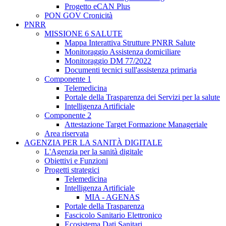
Progetto eCAN Plus
PON GOV Cronicità
PNRR
MISSIONE 6 SALUTE
Mappa Interattiva Strutture PNRR Salute
Monitoraggio Assistenza domiciliare
Monitoraggio DM 77/2022
Documenti tecnici sull'assistenza primaria
Componente 1
Telemedicina
Portale della Trasparenza dei Servizi per la salute
Intelligenza Artificiale
Componente 2
Attestazione Target Formazione Manageriale
Area riservata
AGENZIA PER LA SANITÀ DIGITALE
L'Agenzia per la sanità digitale
Obiettivi e Funzioni
Progetti strategici
Telemedicina
Intelligenza Artificiale
MIA - AGENAS
Portale della Trasparenza
Fascicolo Sanitario Elettronico
Ecosistema Dati Sanitari