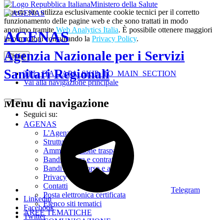
Ministero della Salute
Questo sito utilizza esclusivamente cookie tecnici per il corretto
funzionamento delle pagine web e che sono trattati in modo
anonimo tramite
Web Analytics Italia
. È possibile ottenere maggiori
AGENAS
informazioni consultando la
Privacy Policy
.
Agenzia Nazionale per i Servizi
Chiudi
Sanitari Regionali
TPL_ITALIAPA_SKIP_TO_MAIN_SECTION
Vai alla navigazione principale
Menu di navigazione
Seguici su:
AGENAS
L'Agenzia
Struttura
Amministrazione trasparente
Bandi di gara e contratti
Bandi di concorso e avvisi
Privacy
Contatti
Telegram
Posta elettronica certificata
Linkedin
Elenco siti tematici
Facebook
AREE TEMATICHE
Twitter