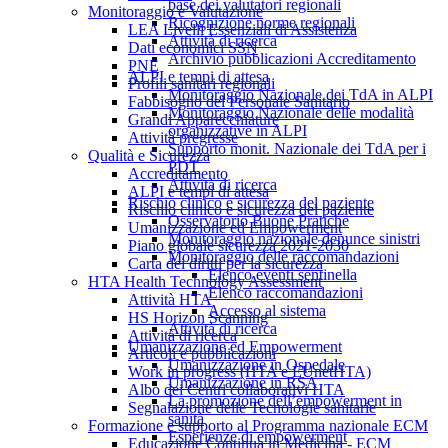
base dei valutatori regionali
Monitoraggio e Valutazione
Ricognizione norme regionali
LEA Livelli Essenziali di Assistenza
Attività di ricerca
Dati economici SSN
Archivio pubblicazioni Accreditamento
PNE
ALPI e tempi di attesa
Profili sanitari regionali
Monitoraggio Nazionale dei TdA in ALPI
Fabbisogno del Personale Sanitario
Monitoraggio Nazionale delle modalità
Grandi Apparecchiature
organizzative in ALPI
Attività pregresse
Supporto monit. Nazionale dei TdA per i
Qualità e Sicurezza
PDT
Accreditamento
Attività di ricerca
ALPI e tempi di attesa
Rischio clinico e sicurezza del paziente
Rischio clinico e sicurezza del paziente
Osservatorio Buone Pratiche
Umanizzazione ed Empowerment
Monitoraggio nazionale denunce sinistri
Piano globale sicurezza 2021-2030
Monitoraggio delle raccomandazioni
Carta dei diritti per la sicurezza
Elenco eventi sentinella
HTA Health Technology Assessment
Elenco raccomandazioni
Attività HTA
Accesso al sistema
HS Horizon Scanning
Attività di ricerca
Attività di ricerca
Umanizzazione ed Empowerment
Articoli e pubblicazioni
Umanizzazione in Ospedale
Work in progress (HTA e EUnetHTA)
Umanizzazione in RSA
Albo dei Centri collaborativi HTA
La promozione dell’empowerment in
Segnalazione delle Tecnologie sanitarie
sanità
Formazione e supporto al Programma nazionale ECM
Esperienze di empowerment
Educazione Continua in Medicina - ECM