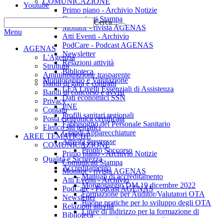
COMUNICAZIONE
Youtube
Primo piano - Archivio Notizie
Comunicati Stampa
Cerca...
Monitor - rivista AGENAS
Menu
Atti Eventi - Archivio
PodCare - Podcast AGENAS
AGENAS
Newsletter
L'Agenzia
Relazioni attività
Struttura
Biblioteca
Amministrazione trasparente
Monitoraggio e Valutazione
Bandi di gara e contratti
LEA Livelli Essenziali di Assistenza
Bandi di concorso e avvisi
Dati economici SSN
Privacy
PNE
Contatti
Profili sanitari regionali
Posta elettronica certificata
Fabbisogno del Personale Sanitario
Elenco siti tematici
Grandi Apparecchiature
AREE TEMATICHE
Attività pregresse
COMUNICAZIONE
Pronto Soccorso
Primo piano - Archivio Notizie
Qualità e Sicurezza
Comunicati Stampa
Accreditamento
Monitor - rivista AGENAS
Manuali di accreditamento
Atti Eventi - Archivio
Monitoraggio DM 19 dicembre 2022
PodCare - Podcast AGENAS
Formazione per Auditor/Valutatori OTA
Newsletter
Buone pratiche per lo sviluppo degli OTA
Relazioni attività
Linee di indirizzo per la formazione di
Biblioteca