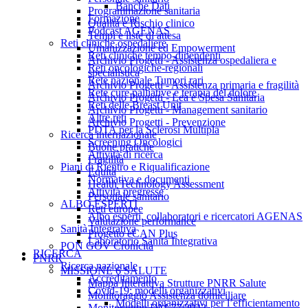
Banche Dati
Programmazione sanitaria
Formazione
Qualità e Rischio clinico
Podcast AGENAS
Tempi e liste di attesa
Reti cliniche ospedaliere
Umanizzazione ed Empowerment
Reti cliniche tempo-dipendenti
Archivio Progetti - Assistenza ospedaliera e
Reti oncologiche-regionali
specialistica
Rete nazionale Tumori rari
Archivio Progetti - Assistenza primaria e fragilità
Rete cure palliative e terapia del dolore
Archivio Progetti - Lea e Spesa Sanitaria
Reti delle Breast Unit
Archivio Progetti - Management sanitario
Altre reti
Archivio Progetti - Prevenzione
PDTA per la Sclerosi Multipla
Ricerca internazionale
Screening Oncologici
Buone pratiche
Attività di ricerca
Fragilità
Piani di Rientro e Riqualificazione
Equità
Normativa e documenti
Health Technology Assessment
Attività pregresse
Personale sanitario
ALBO ESPERTI
Reti europee
Albo esperti, collaboratori e ricercatori AGENAS
Valutazione performance
Sanità Integrativa
Progetto eCAN Plus
Laboratorio Sanità Integrativa
PON GOV Cronicità
RICERCA
PNRR
Ricerca nazionale
MISSIONE 6 SALUTE
Accreditamento
Mappa Interattiva Strutture PNRR Salute
Covid-19: modelli organizzativi
Monitoraggio Assistenza domiciliare
Modelli organizzativi per l’efficientamento
Monitoraggio DM 77/2022