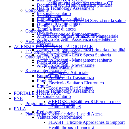
delle attività di contact tracing – CT
Documenti tecnici sull'assistenza primaria
Health Technology Assessment
Componente 1
Personale sanitario
Telemedicina
Programmazione sanitaria
Portale della Trasparenza dei Servizi per la salute
Qualità e Rischio clinico
Intelligenza Artificiale
Tempi e liste di attesa
Componente 2
Umanizzazione ed Empowerment
Attestazione Target Formazione Manageriale
Archivio Progetti - Assistenza ospedaliera e
Area riservata
specialistica
AGENZIA PER LA SANITÀ DIGITALE
Archivio Progetti - Assistenza primaria e fragilità
L'Agenzia per la sanità digitale
Archivio Progetti - Lea e Spesa Sanitaria
Obiettivi e Funzioni
Archivio Progetti - Management sanitario
Progetti strategici
Archivio Progetti - Prevenzione
Telemedicina
Ricerca internazionale
Intelligenza Artificiale
Buone pratiche
Portale della Trasparenza
Fragilità
Fascicolo Sanitario Elettronico
Equità
Ecosistema Dati Sanitari
Health Technology Assessment
PORTALE STATISTICO
Personale sanitario
PNE
HEROES - HEalth woRkfOrce to meet
Programma Nazionale Esiti
health challEngeS
PNLA
Reti europee
Piattaforma Nazionale delle Liste di Attesa
Valutazione performance
FLASH - Flexible Approaches to Support
Health through financing