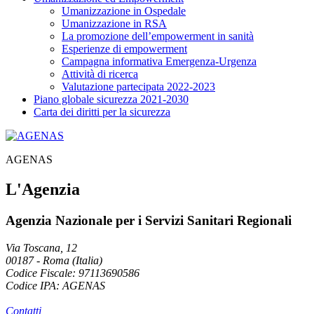
Umanizzazione in Ospedale
Umanizzazione in RSA
La promozione dell’empowerment in sanità
Esperienze di empowerment
Campagna informativa Emergenza-Urgenza
Attività di ricerca
Valutazione partecipata 2022-2023
Piano globale sicurezza 2021-2030
Carta dei diritti per la sicurezza
AGENAS
L'Agenzia
Agenzia Nazionale per i Servizi Sanitari Regionali
Via Toscana, 12
00187
-
Roma (Italia)
Codice Fiscale: 97113690586
Codice IPA: AGENAS
Contatti