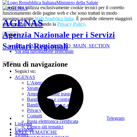
Ministero della Salute
Questo sito utilizza esclusivamente cookie tecnici per il corretto
funzionamento delle pagine web e che sono trattati in modo
anonimo tramite
Web Analytics Italia
. È possibile ottenere maggiori
AGENAS
informazioni consultando la
Privacy Policy
.
Agenzia Nazionale per i Servizi
Chiudi
Sanitari Regionali
TPL_ITALIAPA_SKIP_TO_MAIN_SECTION
Vai alla navigazione principale
Menu di navigazione
Seguici su:
AGENAS
L'Agenzia
Struttura
Amministrazione trasparente
Bandi di gara e contratti
Bandi di concorso e avvisi
Privacy
Contatti
Telegram
Posta elettronica certificata
Linkedin
Elenco siti tematici
Facebook
AREE TEMATICHE
Twitter