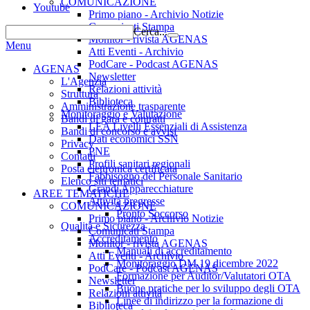
COMUNICAZIONE
Youtube
Primo piano - Archivio Notizie
Comunicati Stampa
Cerca...
Monitor - rivista AGENAS
Menu
Atti Eventi - Archivio
PodCare - Podcast AGENAS
AGENAS
Newsletter
L'Agenzia
Relazioni attività
Struttura
Biblioteca
Amministrazione trasparente
Monitoraggio e Valutazione
Bandi di gara e contratti
LEA Livelli Essenziali di Assistenza
Bandi di concorso e avvisi
Dati economici SSN
Privacy
PNE
Contatti
Profili sanitari regionali
Posta elettronica certificata
Fabbisogno del Personale Sanitario
Elenco siti tematici
Grandi Apparecchiature
AREE TEMATICHE
Attività pregresse
COMUNICAZIONE
Pronto Soccorso
Primo piano - Archivio Notizie
Qualità e Sicurezza
Comunicati Stampa
Accreditamento
Monitor - rivista AGENAS
Manuali di accreditamento
Atti Eventi - Archivio
Monitoraggio DM 19 dicembre 2022
PodCare - Podcast AGENAS
Formazione per Auditor/Valutatori OTA
Newsletter
Buone pratiche per lo sviluppo degli OTA
Relazioni attività
Linee di indirizzo per la formazione di
Biblioteca