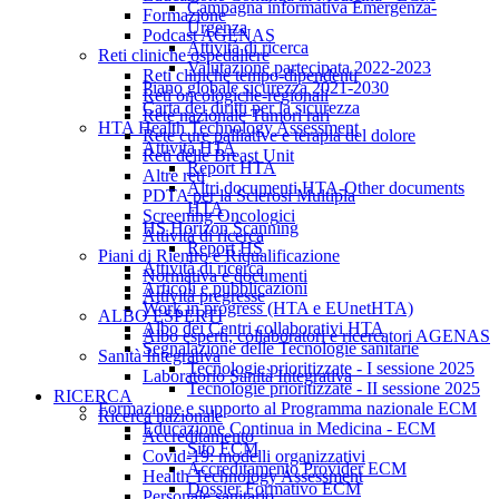
Campagna informativa Emergenza-
Formazione
Urgenza
Podcast AGENAS
Attività di ricerca
Reti cliniche ospedaliere
Valutazione partecipata 2022-2023
Reti cliniche tempo-dipendenti
Piano globale sicurezza 2021-2030
Reti oncologiche-regionali
Carta dei diritti per la sicurezza
Rete nazionale Tumori rari
HTA Health Technology Assessment
Rete cure palliative e terapia del dolore
Attività HTA
Reti delle Breast Unit
Report HTA
Altre reti
Altri documenti HTA-Other documents
PDTA per la Sclerosi Multipla
HTA
Screening Oncologici
HS Horizon Scanning
Attività di ricerca
Report HS
Piani di Rientro e Riqualificazione
Attività di ricerca
Normativa e documenti
Articoli e pubblicazioni
Attività pregresse
Work in progress (HTA e EUnetHTA)
ALBO ESPERTI
Albo dei Centri collaborativi HTA
Albo esperti, collaboratori e ricercatori AGENAS
Segnalazione delle Tecnologie sanitarie
Sanità Integrativa
Tecnologie prioritizzate - I sessione 2025
Laboratorio Sanità Integrativa
Tecnologie prioritizzate - II sessione 2025
RICERCA
Formazione e supporto al Programma nazionale ECM
Ricerca nazionale
Educazione Continua in Medicina - ECM
Accreditamento
Sito ECM
Covid-19: modelli organizzativi
Accreditamento Provider ECM
Health Technology Assessment
Dossier Formativo ECM
Personale sanitario