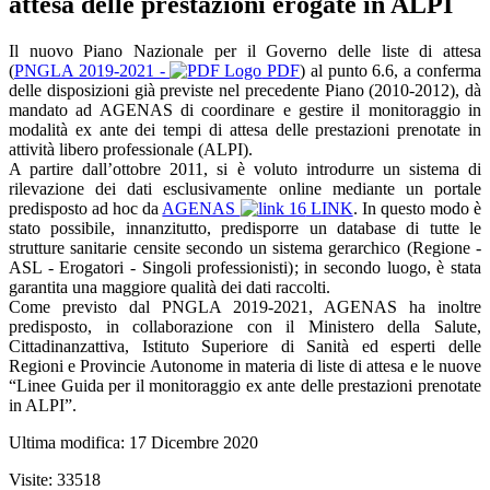
attesa delle prestazioni erogate in ALPI
Il nuovo Piano Nazionale per il Governo delle liste di attesa
(
PNGLA 2019-2021 -
PDF
) al punto 6.6, a conferma
delle disposizioni già previste nel precedente Piano (2010-2012), dà
mandato ad AGENAS di coordinare e gestire il monitoraggio in
modalità ex ante dei tempi di attesa delle prestazioni prenotate in
attività libero professionale (ALPI).
A partire dall’ottobre 2011, si è voluto introdurre un sistema di
rilevazione dei dati esclusivamente online mediante un portale
predisposto ad hoc da
AGENAS
LINK
. In questo modo è
stato possibile, innanzitutto, predisporre un database di tutte le
strutture sanitarie censite secondo un sistema gerarchico (Regione -
ASL - Erogatori - Singoli professionisti); in secondo luogo, è stata
garantita una maggiore qualità dei dati raccolti.
Come previsto dal PNGLA 2019-2021, AGENAS ha inoltre
predisposto, in collaborazione con il Ministero della Salute,
Cittadinanzattiva, Istituto Superiore di Sanità ed esperti delle
Regioni e Provincie Autonome in materia di liste di attesa e le nuove
“Linee Guida per il monitoraggio ex ante delle prestazioni prenotate
in ALPI”.
Ultima modifica: 17 Dicembre 2020
Visite: 33518