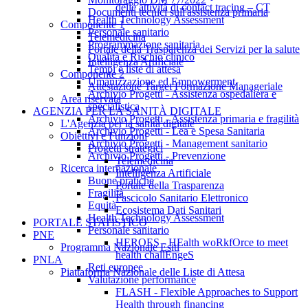
delle attività di contact tracing – CT
Documenti tecnici sull'assistenza primaria
Health Technology Assessment
Componente 1
Personale sanitario
Telemedicina
Programmazione sanitaria
Portale della Trasparenza dei Servizi per la salute
Qualità e Rischio clinico
Intelligenza Artificiale
Tempi e liste di attesa
Componente 2
Umanizzazione ed Empowerment
Attestazione Target Formazione Manageriale
Archivio Progetti - Assistenza ospedaliera e
Area riservata
specialistica
AGENZIA PER LA SANITÀ DIGITALE
Archivio Progetti - Assistenza primaria e fragilità
L'Agenzia per la sanità digitale
Archivio Progetti - Lea e Spesa Sanitaria
Obiettivi e Funzioni
Archivio Progetti - Management sanitario
Progetti strategici
Archivio Progetti - Prevenzione
Telemedicina
Ricerca internazionale
Intelligenza Artificiale
Buone pratiche
Portale della Trasparenza
Fragilità
Fascicolo Sanitario Elettronico
Equità
Ecosistema Dati Sanitari
Health Technology Assessment
PORTALE STATISTICO
Personale sanitario
PNE
HEROES - HEalth woRkfOrce to meet
Programma Nazionale Esiti
health challEngeS
PNLA
Reti europee
Piattaforma Nazionale delle Liste di Attesa
Valutazione performance
FLASH - Flexible Approaches to Support
Health through financing