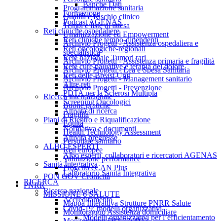
Banche Dati
Programmazione sanitaria
Formazione
Qualità e Rischio clinico
Podcast AGENAS
Tempi e liste di attesa
Reti cliniche ospedaliere
Umanizzazione ed Empowerment
Reti cliniche tempo-dipendenti
Archivio Progetti - Assistenza ospedaliera e
Reti oncologiche-regionali
specialistica
Rete nazionale Tumori rari
Archivio Progetti - Assistenza primaria e fragilità
Rete cure palliative e terapia del dolore
Archivio Progetti - Lea e Spesa Sanitaria
Reti delle Breast Unit
Archivio Progetti - Management sanitario
Altre reti
Archivio Progetti - Prevenzione
PDTA per la Sclerosi Multipla
Ricerca internazionale
Screening Oncologici
Buone pratiche
Attività di ricerca
Fragilità
Piani di Rientro e Riqualificazione
Equità
Normativa e documenti
Health Technology Assessment
Attività pregresse
Personale sanitario
ALBO ESPERTI
Reti europee
Albo esperti, collaboratori e ricercatori AGENAS
Valutazione performance
Sanità Integrativa
Progetto eCAN Plus
Laboratorio Sanità Integrativa
PON GOV Cronicità
RICERCA
PNRR
Ricerca nazionale
MISSIONE 6 SALUTE
Accreditamento
Mappa Interattiva Strutture PNRR Salute
Covid-19: modelli organizzativi
Monitoraggio Assistenza domiciliare
Modelli organizzativi per l’efficientamento
Monitoraggio DM 77/2022