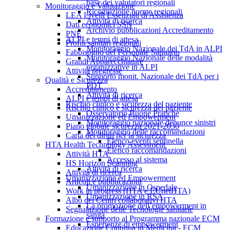
base dei valutatori regionali
Monitoraggio e Valutazione
Ricognizione norme regionali
LEA Livelli Essenziali di Assistenza
Attività di ricerca
Dati economici SSN
Archivio pubblicazioni Accreditamento
PNE
ALPI e tempi di attesa
Profili sanitari regionali
Monitoraggio Nazionale dei TdA in ALPI
Fabbisogno del Personale Sanitario
Monitoraggio Nazionale delle modalità
Grandi Apparecchiature
organizzative in ALPI
Attività pregresse
Supporto monit. Nazionale dei TdA per i
Qualità e Sicurezza
PDT
Accreditamento
Attività di ricerca
ALPI e tempi di attesa
Rischio clinico e sicurezza del paziente
Rischio clinico e sicurezza del paziente
Osservatorio Buone Pratiche
Umanizzazione ed Empowerment
Monitoraggio nazionale denunce sinistri
Piano globale sicurezza 2021-2030
Monitoraggio delle raccomandazioni
Carta dei diritti per la sicurezza
Elenco eventi sentinella
HTA Health Technology Assessment
Elenco raccomandazioni
Attività HTA
Accesso al sistema
HS Horizon Scanning
Attività di ricerca
Attività di ricerca
Umanizzazione ed Empowerment
Articoli e pubblicazioni
Umanizzazione in Ospedale
Work in progress (HTA e EUnetHTA)
Umanizzazione in RSA
Albo dei Centri collaborativi HTA
La promozione dell’empowerment in
Segnalazione delle Tecnologie sanitarie
sanità
Formazione e supporto al Programma nazionale ECM
Esperienze di empowerment
Educazione Continua in Medicina - ECM