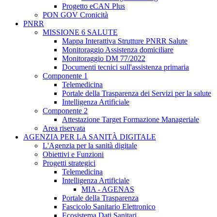
Progetto eCAN Plus
PON GOV Cronicità
PNRR
MISSIONE 6 SALUTE
Mappa Interattiva Strutture PNRR Salute
Monitoraggio Assistenza domiciliare
Monitoraggio DM 77/2022
Documenti tecnici sull'assistenza primaria
Componente 1
Telemedicina
Portale della Trasparenza dei Servizi per la salute
Intelligenza Artificiale
Componente 2
Attestazione Target Formazione Manageriale
Area riservata
AGENZIA PER LA SANITÀ DIGITALE
L'Agenzia per la sanità digitale
Obiettivi e Funzioni
Progetti strategici
Telemedicina
Intelligenza Artificiale
MIA - AGENAS
Portale della Trasparenza
Fascicolo Sanitario Elettronico
Ecosistema Dati Sanitari