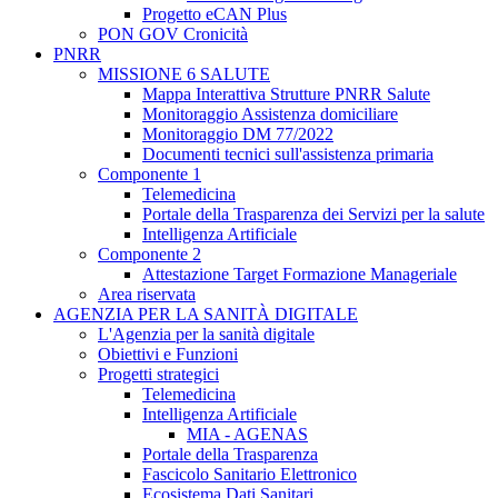
Progetto eCAN Plus
PON GOV Cronicità
PNRR
MISSIONE 6 SALUTE
Mappa Interattiva Strutture PNRR Salute
Monitoraggio Assistenza domiciliare
Monitoraggio DM 77/2022
Documenti tecnici sull'assistenza primaria
Componente 1
Telemedicina
Portale della Trasparenza dei Servizi per la salute
Intelligenza Artificiale
Componente 2
Attestazione Target Formazione Manageriale
Area riservata
AGENZIA PER LA SANITÀ DIGITALE
L'Agenzia per la sanità digitale
Obiettivi e Funzioni
Progetti strategici
Telemedicina
Intelligenza Artificiale
MIA - AGENAS
Portale della Trasparenza
Fascicolo Sanitario Elettronico
Ecosistema Dati Sanitari