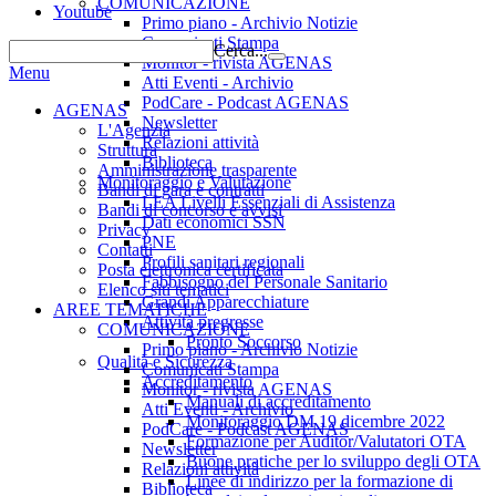
COMUNICAZIONE
Youtube
Primo piano - Archivio Notizie
Comunicati Stampa
Cerca...
Monitor - rivista AGENAS
Menu
Atti Eventi - Archivio
PodCare - Podcast AGENAS
AGENAS
Newsletter
L'Agenzia
Relazioni attività
Struttura
Biblioteca
Amministrazione trasparente
Monitoraggio e Valutazione
Bandi di gara e contratti
LEA Livelli Essenziali di Assistenza
Bandi di concorso e avvisi
Dati economici SSN
Privacy
PNE
Contatti
Profili sanitari regionali
Posta elettronica certificata
Fabbisogno del Personale Sanitario
Elenco siti tematici
Grandi Apparecchiature
AREE TEMATICHE
Attività pregresse
COMUNICAZIONE
Pronto Soccorso
Primo piano - Archivio Notizie
Qualità e Sicurezza
Comunicati Stampa
Accreditamento
Monitor - rivista AGENAS
Manuali di accreditamento
Atti Eventi - Archivio
Monitoraggio DM 19 dicembre 2022
PodCare - Podcast AGENAS
Formazione per Auditor/Valutatori OTA
Newsletter
Buone pratiche per lo sviluppo degli OTA
Relazioni attività
Linee di indirizzo per la formazione di
Biblioteca