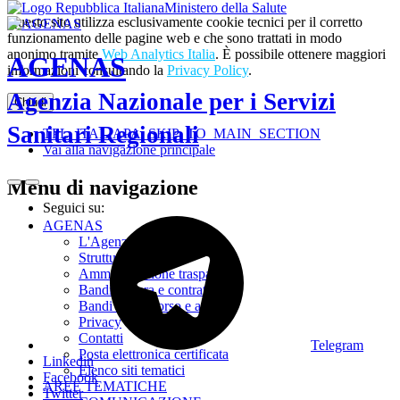
Ministero della Salute
Questo sito utilizza esclusivamente cookie tecnici per il corretto
funzionamento delle pagine web e che sono trattati in modo
anonimo tramite
Web Analytics Italia
. È possibile ottenere maggiori
AGENAS
informazioni consultando la
Privacy Policy
.
Agenzia Nazionale per i Servizi
Chiudi
Sanitari Regionali
TPL_ITALIAPA_SKIP_TO_MAIN_SECTION
Vai alla navigazione principale
Menu di navigazione
Seguici su:
AGENAS
L'Agenzia
Struttura
Amministrazione trasparente
Bandi di gara e contratti
Bandi di concorso e avvisi
Privacy
Contatti
Telegram
Posta elettronica certificata
Linkedin
Elenco siti tematici
Facebook
AREE TEMATICHE
Twitter