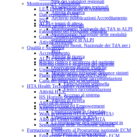
base dei valutatori regionali
Monitoraggio e Valutazione
Ricognizione norme regionali
LEA Livelli Essenziali di Assistenza
Attività di ricerca
Dati economici SSN
Archivio pubblicazioni Accreditamento
PNE
ALPI e tempi di attesa
Profili sanitari regionali
Monitoraggio Nazionale dei TdA in ALPI
Fabbisogno del Personale Sanitario
Monitoraggio Nazionale delle modalità
Grandi Apparecchiature
organizzative in ALPI
Attività pregresse
Supporto monit. Nazionale dei TdA per i
Qualità e Sicurezza
PDT
Accreditamento
Attività di ricerca
ALPI e tempi di attesa
Rischio clinico e sicurezza del paziente
Rischio clinico e sicurezza del paziente
Osservatorio Buone Pratiche
Umanizzazione ed Empowerment
Monitoraggio nazionale denunce sinistri
Piano globale sicurezza 2021-2030
Monitoraggio delle raccomandazioni
Carta dei diritti per la sicurezza
Elenco eventi sentinella
HTA Health Technology Assessment
Elenco raccomandazioni
Attività HTA
Accesso al sistema
HS Horizon Scanning
Attività di ricerca
Attività di ricerca
Umanizzazione ed Empowerment
Articoli e pubblicazioni
Umanizzazione in Ospedale
Work in progress (HTA e EUnetHTA)
Umanizzazione in RSA
Albo dei Centri collaborativi HTA
La promozione dell’empowerment in
Segnalazione delle Tecnologie sanitarie
sanità
Formazione e supporto al Programma nazionale ECM
Esperienze di empowerment
Educazione Continua in Medicina - ECM