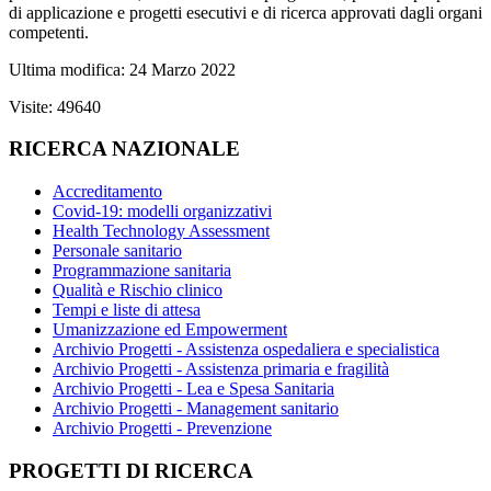
di applicazione e progetti esecutivi e di ricerca approvati dagli organi
competenti.
Ultima modifica: 24 Marzo 2022
Visite: 49640
RICERCA NAZIONALE
Accreditamento
Covid-19: modelli organizzativi
Health Technology Assessment
Personale sanitario
Programmazione sanitaria
Qualità e Rischio clinico
Tempi e liste di attesa
Umanizzazione ed Empowerment
Archivio Progetti - Assistenza ospedaliera e specialistica
Archivio Progetti - Assistenza primaria e fragilità
Archivio Progetti - Lea e Spesa Sanitaria
Archivio Progetti - Management sanitario
Archivio Progetti - Prevenzione
PROGETTI DI RICERCA