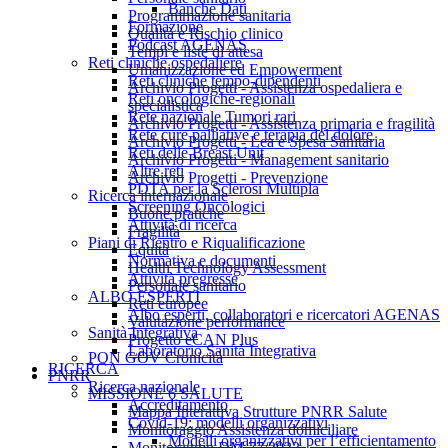
Banche Dati
Programmazione sanitaria
Formazione
Qualità e Rischio clinico
Podcast AGENAS
Tempi e liste di attesa
Reti cliniche ospedaliere
Umanizzazione ed Empowerment
Reti cliniche tempo-dipendenti
Archivio Progetti - Assistenza ospedaliera e
Reti oncologiche-regionali
specialistica
Rete nazionale Tumori rari
Archivio Progetti - Assistenza primaria e fragilità
Rete cure palliative e terapia del dolore
Archivio Progetti - Lea e Spesa Sanitaria
Reti delle Breast Unit
Archivio Progetti - Management sanitario
Altre reti
Archivio Progetti - Prevenzione
PDTA per la Sclerosi Multipla
Ricerca internazionale
Screening Oncologici
Buone pratiche
Attività di ricerca
Fragilità
Piani di Rientro e Riqualificazione
Equità
Normativa e documenti
Health Technology Assessment
Attività pregresse
Personale sanitario
ALBO ESPERTI
Reti europee
Albo esperti, collaboratori e ricercatori AGENAS
Valutazione performance
Sanità Integrativa
Progetto eCAN Plus
Laboratorio Sanità Integrativa
PON GOV Cronicità
RICERCA
PNRR
Ricerca nazionale
MISSIONE 6 SALUTE
Accreditamento
Mappa Interattiva Strutture PNRR Salute
Covid-19: modelli organizzativi
Monitoraggio Assistenza domiciliare
Modelli organizzativi per l’efficientamento
Monitoraggio DM 77/2022