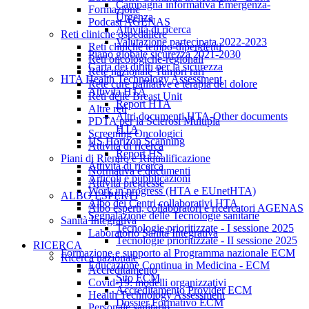
Campagna informativa Emergenza-
Formazione
Urgenza
Podcast AGENAS
Attività di ricerca
Reti cliniche ospedaliere
Valutazione partecipata 2022-2023
Reti cliniche tempo-dipendenti
Piano globale sicurezza 2021-2030
Reti oncologiche-regionali
Carta dei diritti per la sicurezza
Rete nazionale Tumori rari
HTA Health Technology Assessment
Rete cure palliative e terapia del dolore
Attività HTA
Reti delle Breast Unit
Report HTA
Altre reti
Altri documenti HTA-Other documents
PDTA per la Sclerosi Multipla
HTA
Screening Oncologici
HS Horizon Scanning
Attività di ricerca
Report HS
Piani di Rientro e Riqualificazione
Attività di ricerca
Normativa e documenti
Articoli e pubblicazioni
Attività pregresse
Work in progress (HTA e EUnetHTA)
ALBO ESPERTI
Albo dei Centri collaborativi HTA
Albo esperti, collaboratori e ricercatori AGENAS
Segnalazione delle Tecnologie sanitarie
Sanità Integrativa
Tecnologie prioritizzate - I sessione 2025
Laboratorio Sanità Integrativa
Tecnologie prioritizzate - II sessione 2025
RICERCA
Formazione e supporto al Programma nazionale ECM
Ricerca nazionale
Educazione Continua in Medicina - ECM
Accreditamento
Sito ECM
Covid-19: modelli organizzativi
Accreditamento Provider ECM
Health Technology Assessment
Dossier Formativo ECM
Personale sanitario