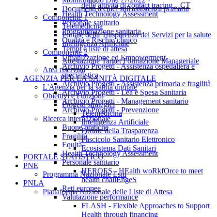
delle attività di contact tracing – CT
Documenti tecnici sull'assistenza primaria
Health Technology Assessment
Componente 1
Personale sanitario
Telemedicina
Programmazione sanitaria
Portale della Trasparenza dei Servizi per la salute
Qualità e Rischio clinico
Intelligenza Artificiale
Tempi e liste di attesa
Componente 2
Umanizzazione ed Empowerment
Attestazione Target Formazione Manageriale
Archivio Progetti - Assistenza ospedaliera e
Area riservata
specialistica
AGENZIA PER LA SANITÀ DIGITALE
Archivio Progetti - Assistenza primaria e fragilità
L'Agenzia per la sanità digitale
Archivio Progetti - Lea e Spesa Sanitaria
Obiettivi e Funzioni
Archivio Progetti - Management sanitario
Progetti strategici
Archivio Progetti - Prevenzione
Telemedicina
Ricerca internazionale
Intelligenza Artificiale
Buone pratiche
Portale della Trasparenza
Fragilità
Fascicolo Sanitario Elettronico
Equità
Ecosistema Dati Sanitari
Health Technology Assessment
PORTALE STATISTICO
Personale sanitario
PNE
HEROES - HEalth woRkfOrce to meet
Programma Nazionale Esiti
health challEngeS
PNLA
Reti europee
Piattaforma Nazionale delle Liste di Attesa
Valutazione performance
FLASH - Flexible Approaches to Support
Health through financing