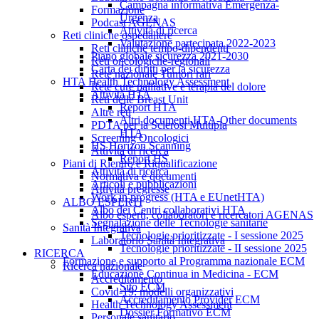
Campagna informativa Emergenza-
Formazione
Urgenza
Podcast AGENAS
Attività di ricerca
Reti cliniche ospedaliere
Valutazione partecipata 2022-2023
Reti cliniche tempo-dipendenti
Piano globale sicurezza 2021-2030
Reti oncologiche-regionali
Carta dei diritti per la sicurezza
Rete nazionale Tumori rari
HTA Health Technology Assessment
Rete cure palliative e terapia del dolore
Attività HTA
Reti delle Breast Unit
Report HTA
Altre reti
Altri documenti HTA-Other documents
PDTA per la Sclerosi Multipla
HTA
Screening Oncologici
HS Horizon Scanning
Attività di ricerca
Report HS
Piani di Rientro e Riqualificazione
Attività di ricerca
Normativa e documenti
Articoli e pubblicazioni
Attività pregresse
Work in progress (HTA e EUnetHTA)
ALBO ESPERTI
Albo dei Centri collaborativi HTA
Albo esperti, collaboratori e ricercatori AGENAS
Segnalazione delle Tecnologie sanitarie
Sanità Integrativa
Tecnologie prioritizzate - I sessione 2025
Laboratorio Sanità Integrativa
Tecnologie prioritizzate - II sessione 2025
RICERCA
Formazione e supporto al Programma nazionale ECM
Ricerca nazionale
Educazione Continua in Medicina - ECM
Accreditamento
Sito ECM
Covid-19: modelli organizzativi
Accreditamento Provider ECM
Health Technology Assessment
Dossier Formativo ECM
Personale sanitario