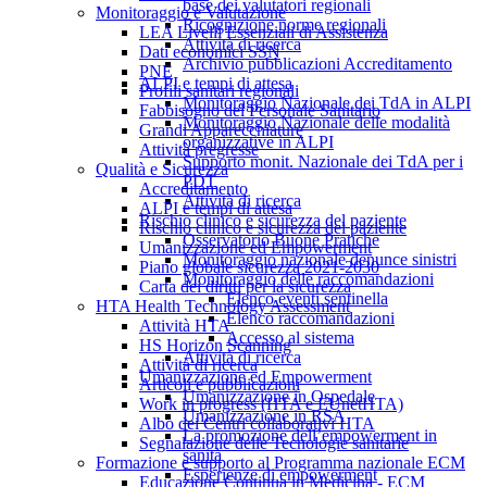
base dei valutatori regionali
Monitoraggio e Valutazione
Ricognizione norme regionali
LEA Livelli Essenziali di Assistenza
Attività di ricerca
Dati economici SSN
Archivio pubblicazioni Accreditamento
PNE
ALPI e tempi di attesa
Profili sanitari regionali
Monitoraggio Nazionale dei TdA in ALPI
Fabbisogno del Personale Sanitario
Monitoraggio Nazionale delle modalità
Grandi Apparecchiature
organizzative in ALPI
Attività pregresse
Supporto monit. Nazionale dei TdA per i
Qualità e Sicurezza
PDT
Accreditamento
Attività di ricerca
ALPI e tempi di attesa
Rischio clinico e sicurezza del paziente
Rischio clinico e sicurezza del paziente
Osservatorio Buone Pratiche
Umanizzazione ed Empowerment
Monitoraggio nazionale denunce sinistri
Piano globale sicurezza 2021-2030
Monitoraggio delle raccomandazioni
Carta dei diritti per la sicurezza
Elenco eventi sentinella
HTA Health Technology Assessment
Elenco raccomandazioni
Attività HTA
Accesso al sistema
HS Horizon Scanning
Attività di ricerca
Attività di ricerca
Umanizzazione ed Empowerment
Articoli e pubblicazioni
Umanizzazione in Ospedale
Work in progress (HTA e EUnetHTA)
Umanizzazione in RSA
Albo dei Centri collaborativi HTA
La promozione dell’empowerment in
Segnalazione delle Tecnologie sanitarie
sanità
Formazione e supporto al Programma nazionale ECM
Esperienze di empowerment
Educazione Continua in Medicina - ECM