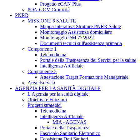
Progetto eCAN Plus
PON GOV Cronicità
PNRR
MISSIONE 6 SALUTE
Mappa Interattiva Strutture PNRR Salute
Monitoraggio Assistenza domiciliare
Monitoraggio DM 77/2022
Documenti tecnici sull'assistenza primaria
Componente 1
Telemedicina
Portale della Trasparenza dei Servizi per la salute
Intelligenza Artificiale
Componente 2
Attestazione Target Formazione Manageriale
Area riservata
AGENZIA PER LA SANITÀ DIGITALE
L'Agenzia per la sanità digitale
Obiettivi e Funzioni
Progetti strategici
Telemedicina
Intelligenza Artificiale
MIA - AGENAS
Portale della Trasparenza
Fascicolo Sanitario Elettronico
Ecosistema Dati Sanitari