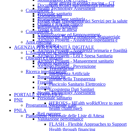
delle attività di contact tracing – CT
Documenti tecnici sull'assistenza primaria
Health Technology Assessment
Componente 1
Personale sanitario
Telemedicina
Programmazione sanitaria
Portale della Trasparenza dei Servizi per la salute
Qualità e Rischio clinico
Intelligenza Artificiale
Tempi e liste di attesa
Componente 2
Umanizzazione ed Empowerment
Attestazione Target Formazione Manageriale
Archivio Progetti - Assistenza ospedaliera e
Area riservata
specialistica
AGENZIA PER LA SANITÀ DIGITALE
Archivio Progetti - Assistenza primaria e fragilità
L'Agenzia per la sanità digitale
Archivio Progetti - Lea e Spesa Sanitaria
Obiettivi e Funzioni
Archivio Progetti - Management sanitario
Progetti strategici
Archivio Progetti - Prevenzione
Telemedicina
Ricerca internazionale
Intelligenza Artificiale
Buone pratiche
Portale della Trasparenza
Fragilità
Fascicolo Sanitario Elettronico
Equità
Ecosistema Dati Sanitari
Health Technology Assessment
PORTALE STATISTICO
Personale sanitario
PNE
HEROES - HEalth woRkfOrce to meet
Programma Nazionale Esiti
health challEngeS
PNLA
Reti europee
Piattaforma Nazionale delle Liste di Attesa
Valutazione performance
FLASH - Flexible Approaches to Support
Health through financing