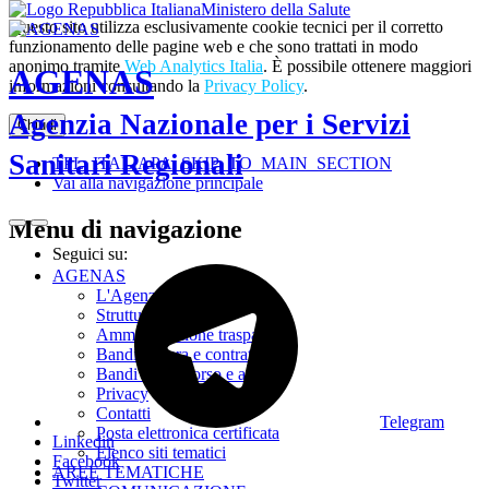
Ministero della Salute
Questo sito utilizza esclusivamente cookie tecnici per il corretto
funzionamento delle pagine web e che sono trattati in modo
anonimo tramite
Web Analytics Italia
. È possibile ottenere maggiori
AGENAS
informazioni consultando la
Privacy Policy
.
Agenzia Nazionale per i Servizi
Chiudi
Sanitari Regionali
TPL_ITALIAPA_SKIP_TO_MAIN_SECTION
Vai alla navigazione principale
Menu di navigazione
Seguici su:
AGENAS
L'Agenzia
Struttura
Amministrazione trasparente
Bandi di gara e contratti
Bandi di concorso e avvisi
Privacy
Contatti
Telegram
Posta elettronica certificata
Linkedin
Elenco siti tematici
Facebook
AREE TEMATICHE
Twitter