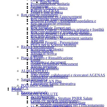
Banche Dati
Programmazione sanitaria
Formazione
Qualità e Rischio clinico
Podcast AGENAS
Tempi e liste di attesa
Reti cliniche ospedaliere
Umanizzazione ed Empowerment
Reti cliniche tempo-dipendenti
Archivio Progetti - Assistenza ospedaliera e
Reti oncologiche-regionali
specialistica
Rete nazionale Tumori rari
Archivio Progetti - Assistenza primaria e fragilità
Rete cure palliative e terapia del dolore
Archivio Progetti - Lea e Spesa Sanitaria
Reti delle Breast Unit
Archivio Progetti - Management sanitario
Altre reti
Archivio Progetti - Prevenzione
PDTA per la Sclerosi Multipla
Ricerca internazionale
Screening Oncologici
Buone pratiche
Attività di ricerca
Fragilità
Piani di Rientro e Riqualificazione
Equità
Normativa e documenti
Health Technology Assessment
Attività pregresse
Personale sanitario
ALBO ESPERTI
Reti europee
Albo esperti, collaboratori e ricercatori AGENAS
Valutazione performance
Sanità Integrativa
Progetto eCAN Plus
Laboratorio Sanità Integrativa
PON GOV Cronicità
RICERCA
PNRR
Ricerca nazionale
MISSIONE 6 SALUTE
Accreditamento
Mappa Interattiva Strutture PNRR Salute
Covid-19: modelli organizzativi
Monitoraggio Assistenza domiciliare
Modelli organizzativi per l’efficientamento
Monitoraggio DM 77/2022