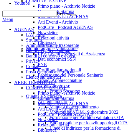
COMUNICAZIONE
Youtube
Primo piano - Archivio Notizie
Comunicati Stampa
Cerca...
Monitor - rivista AGENAS
Menu
Atti Eventi - Archivio
PodCare - Podcast AGENAS
AGENAS
Newsletter
L'Agenzia
Relazioni attività
Struttura
Biblioteca
Amministrazione trasparente
Monitoraggio e Valutazione
Bandi di gara e contratti
LEA Livelli Essenziali di Assistenza
Bandi di concorso e avvisi
Dati economici SSN
Privacy
PNE
Contatti
Profili sanitari regionali
Posta elettronica certificata
Fabbisogno del Personale Sanitario
Elenco siti tematici
Grandi Apparecchiature
AREE TEMATICHE
Attività pregresse
COMUNICAZIONE
Pronto Soccorso
Primo piano - Archivio Notizie
Qualità e Sicurezza
Comunicati Stampa
Accreditamento
Monitor - rivista AGENAS
Manuali di accreditamento
Atti Eventi - Archivio
Monitoraggio DM 19 dicembre 2022
PodCare - Podcast AGENAS
Formazione per Auditor/Valutatori OTA
Newsletter
Buone pratiche per lo sviluppo degli OTA
Relazioni attività
Linee di indirizzo per la formazione di
Biblioteca