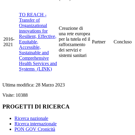
TO REACH -
Transfer of
Organizational
Creazione di
innovations for
una rete europea
Resilient, Effective,
2016-
per la tutela ed il
Equitable,
Partner
Concluso
2021
rafforzamento
Accessible,
dei servizi e
Sustainable and
sistemi sanitari
Comprehensive
Health Services and
Systems (LINK)
Ultima modifica: 28 Marzo 2023
Visite: 10388
PROGETTI DI RICERCA
Ricerca nazionale
Ricerca internazionale
PON GOV Cronicità