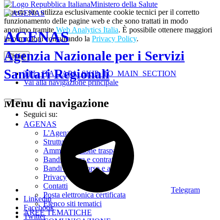
Ministero della Salute
Questo sito utilizza esclusivamente cookie tecnici per il corretto
funzionamento delle pagine web e che sono trattati in modo
anonimo tramite
Web Analytics Italia
. È possibile ottenere maggiori
AGENAS
informazioni consultando la
Privacy Policy
.
Agenzia Nazionale per i Servizi
Chiudi
Sanitari Regionali
TPL_ITALIAPA_SKIP_TO_MAIN_SECTION
Vai alla navigazione principale
Menu di navigazione
Seguici su:
AGENAS
L'Agenzia
Struttura
Amministrazione trasparente
Bandi di gara e contratti
Bandi di concorso e avvisi
Privacy
Contatti
Telegram
Posta elettronica certificata
Linkedin
Elenco siti tematici
Facebook
AREE TEMATICHE
Twitter