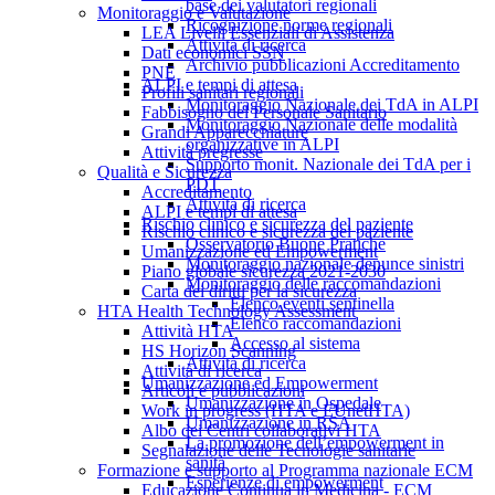
base dei valutatori regionali
Monitoraggio e Valutazione
Ricognizione norme regionali
LEA Livelli Essenziali di Assistenza
Attività di ricerca
Dati economici SSN
Archivio pubblicazioni Accreditamento
PNE
ALPI e tempi di attesa
Profili sanitari regionali
Monitoraggio Nazionale dei TdA in ALPI
Fabbisogno del Personale Sanitario
Monitoraggio Nazionale delle modalità
Grandi Apparecchiature
organizzative in ALPI
Attività pregresse
Supporto monit. Nazionale dei TdA per i
Qualità e Sicurezza
PDT
Accreditamento
Attività di ricerca
ALPI e tempi di attesa
Rischio clinico e sicurezza del paziente
Rischio clinico e sicurezza del paziente
Osservatorio Buone Pratiche
Umanizzazione ed Empowerment
Monitoraggio nazionale denunce sinistri
Piano globale sicurezza 2021-2030
Monitoraggio delle raccomandazioni
Carta dei diritti per la sicurezza
Elenco eventi sentinella
HTA Health Technology Assessment
Elenco raccomandazioni
Attività HTA
Accesso al sistema
HS Horizon Scanning
Attività di ricerca
Attività di ricerca
Umanizzazione ed Empowerment
Articoli e pubblicazioni
Umanizzazione in Ospedale
Work in progress (HTA e EUnetHTA)
Umanizzazione in RSA
Albo dei Centri collaborativi HTA
La promozione dell’empowerment in
Segnalazione delle Tecnologie sanitarie
sanità
Formazione e supporto al Programma nazionale ECM
Esperienze di empowerment
Educazione Continua in Medicina - ECM