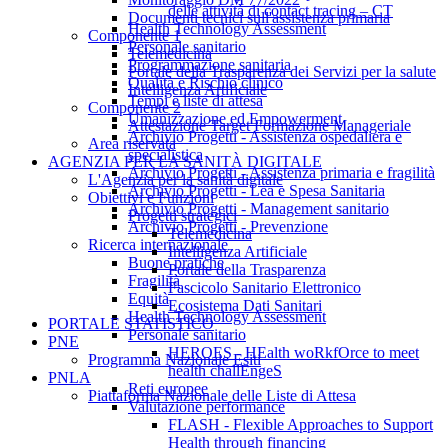
delle attività di contact tracing – CT
Documenti tecnici sull'assistenza primaria
Health Technology Assessment
Componente 1
Personale sanitario
Telemedicina
Programmazione sanitaria
Portale della Trasparenza dei Servizi per la salute
Qualità e Rischio clinico
Intelligenza Artificiale
Tempi e liste di attesa
Componente 2
Umanizzazione ed Empowerment
Attestazione Target Formazione Manageriale
Archivio Progetti - Assistenza ospedaliera e
Area riservata
specialistica
AGENZIA PER LA SANITÀ DIGITALE
Archivio Progetti - Assistenza primaria e fragilità
L'Agenzia per la sanità digitale
Archivio Progetti - Lea e Spesa Sanitaria
Obiettivi e Funzioni
Archivio Progetti - Management sanitario
Progetti strategici
Archivio Progetti - Prevenzione
Telemedicina
Ricerca internazionale
Intelligenza Artificiale
Buone pratiche
Portale della Trasparenza
Fragilità
Fascicolo Sanitario Elettronico
Equità
Ecosistema Dati Sanitari
Health Technology Assessment
PORTALE STATISTICO
Personale sanitario
PNE
HEROES - HEalth woRkfOrce to meet
Programma Nazionale Esiti
health challEngeS
PNLA
Reti europee
Piattaforma Nazionale delle Liste di Attesa
Valutazione performance
FLASH - Flexible Approaches to Support
Health through financing