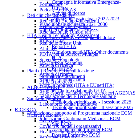
Campagna informativa Emergenza-
Formazione
Urgenza
Podcast AGENAS
Attività di ricerca
Reti cliniche ospedaliere
Valutazione partecipata 2022-2023
Reti cliniche tempo-dipendenti
Piano globale sicurezza 2021-2030
Reti oncologiche-regionali
Carta dei diritti per la sicurezza
Rete nazionale Tumori rari
HTA Health Technology Assessment
Rete cure palliative e terapia del dolore
Attività HTA
Reti delle Breast Unit
Report HTA
Altre reti
Altri documenti HTA-Other documents
PDTA per la Sclerosi Multipla
HTA
Screening Oncologici
HS Horizon Scanning
Attività di ricerca
Report HS
Piani di Rientro e Riqualificazione
Attività di ricerca
Normativa e documenti
Articoli e pubblicazioni
Attività pregresse
Work in progress (HTA e EUnetHTA)
ALBO ESPERTI
Albo dei Centri collaborativi HTA
Albo esperti, collaboratori e ricercatori AGENAS
Segnalazione delle Tecnologie sanitarie
Sanità Integrativa
Tecnologie prioritizzate - I sessione 2025
Laboratorio Sanità Integrativa
Tecnologie prioritizzate - II sessione 2025
RICERCA
Formazione e supporto al Programma nazionale ECM
Ricerca nazionale
Educazione Continua in Medicina - ECM
Accreditamento
Sito ECM
Covid-19: modelli organizzativi
Accreditamento Provider ECM
Health Technology Assessment
Dossier Formativo ECM
Personale sanitario