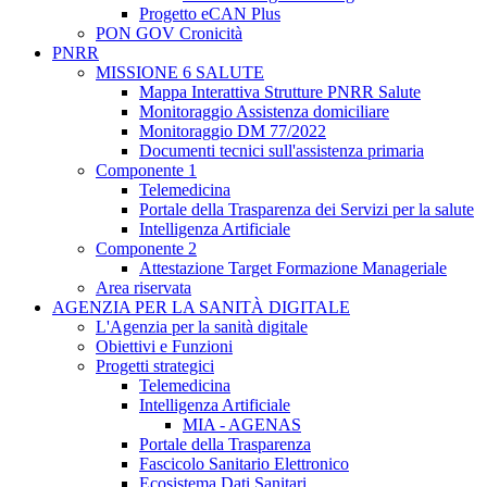
Progetto eCAN Plus
PON GOV Cronicità
PNRR
MISSIONE 6 SALUTE
Mappa Interattiva Strutture PNRR Salute
Monitoraggio Assistenza domiciliare
Monitoraggio DM 77/2022
Documenti tecnici sull'assistenza primaria
Componente 1
Telemedicina
Portale della Trasparenza dei Servizi per la salute
Intelligenza Artificiale
Componente 2
Attestazione Target Formazione Manageriale
Area riservata
AGENZIA PER LA SANITÀ DIGITALE
L'Agenzia per la sanità digitale
Obiettivi e Funzioni
Progetti strategici
Telemedicina
Intelligenza Artificiale
MIA - AGENAS
Portale della Trasparenza
Fascicolo Sanitario Elettronico
Ecosistema Dati Sanitari