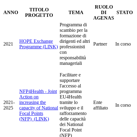
RUOLO
TITOLO
ANNO
TEMA
DI
STATO
PROGETTO
AGENAS
Programma di
scambio per la
formazione di
HOPE Exchange
dirigenti ed altri
2021
Partner
In corso
Programme (LINK)
professionisti
con
responsabilità
manageriali
Facilitare e
supportare
l'accesso al
NFP4Health - Joint
programma
Action on
EU4Health
2021-
increasing the
tramite lo
Ente
In corso
2025
capacity of National
sviluppo e il
affiliato
Focal Points
rafforzamento
(NFP) (LINK)
delle capacità
dei National
Focal Point
(NFP)