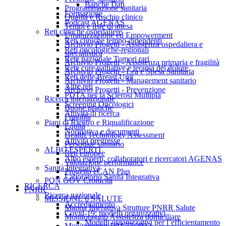
Banche Dati
Programmazione sanitaria
Formazione
Qualità e Rischio clinico
Podcast AGENAS
Tempi e liste di attesa
Reti cliniche ospedaliere
Umanizzazione ed Empowerment
Reti cliniche tempo-dipendenti
Archivio Progetti - Assistenza ospedaliera e
Reti oncologiche-regionali
specialistica
Rete nazionale Tumori rari
Archivio Progetti - Assistenza primaria e fragilità
Rete cure palliative e terapia del dolore
Archivio Progetti - Lea e Spesa Sanitaria
Reti delle Breast Unit
Archivio Progetti - Management sanitario
Altre reti
Archivio Progetti - Prevenzione
PDTA per la Sclerosi Multipla
Ricerca internazionale
Screening Oncologici
Buone pratiche
Attività di ricerca
Fragilità
Piani di Rientro e Riqualificazione
Equità
Normativa e documenti
Health Technology Assessment
Attività pregresse
Personale sanitario
ALBO ESPERTI
Reti europee
Albo esperti, collaboratori e ricercatori AGENAS
Valutazione performance
Sanità Integrativa
Progetto eCAN Plus
Laboratorio Sanità Integrativa
PON GOV Cronicità
RICERCA
PNRR
Ricerca nazionale
MISSIONE 6 SALUTE
Accreditamento
Mappa Interattiva Strutture PNRR Salute
Covid-19: modelli organizzativi
Monitoraggio Assistenza domiciliare
Modelli organizzativi per l’efficientamento
Monitoraggio DM 77/2022