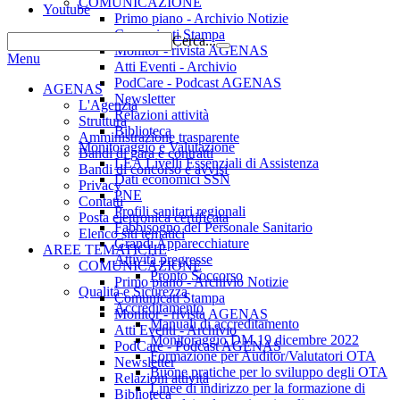
COMUNICAZIONE
Youtube
Primo piano - Archivio Notizie
Comunicati Stampa
Cerca...
Monitor - rivista AGENAS
Menu
Atti Eventi - Archivio
PodCare - Podcast AGENAS
AGENAS
Newsletter
L'Agenzia
Relazioni attività
Struttura
Biblioteca
Amministrazione trasparente
Monitoraggio e Valutazione
Bandi di gara e contratti
LEA Livelli Essenziali di Assistenza
Bandi di concorso e avvisi
Dati economici SSN
Privacy
PNE
Contatti
Profili sanitari regionali
Posta elettronica certificata
Fabbisogno del Personale Sanitario
Elenco siti tematici
Grandi Apparecchiature
AREE TEMATICHE
Attività pregresse
COMUNICAZIONE
Pronto Soccorso
Primo piano - Archivio Notizie
Qualità e Sicurezza
Comunicati Stampa
Accreditamento
Monitor - rivista AGENAS
Manuali di accreditamento
Atti Eventi - Archivio
Monitoraggio DM 19 dicembre 2022
PodCare - Podcast AGENAS
Formazione per Auditor/Valutatori OTA
Newsletter
Buone pratiche per lo sviluppo degli OTA
Relazioni attività
Linee di indirizzo per la formazione di
Biblioteca