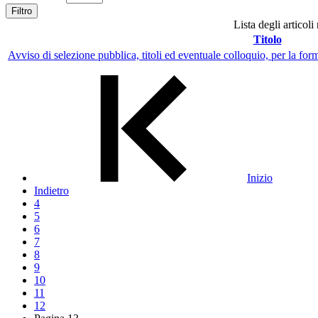
Filtro
Lista degli articoli
Titolo
Avviso di selezione pubblica, titoli ed eventuale colloquio, per la form
Inizio
Indietro
4
5
6
7
8
9
10
11
12