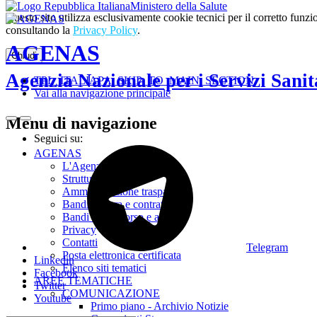
Ministero della Salute
Questo sito utilizza esclusivamente cookie tecnici per il corretto fu
consultando la
Privacy Policy
.
AGENAS
Chiudi
Agenzia Nazionale per i Servizi Sanit
TPL_ITALIAPA_SKIP_TO_MAIN_SECTION
Vai alla navigazione principale
Menu di navigazione
Seguici su:
AGENAS
L'Agenzia
Struttura
Amministrazione trasparente
Bandi di gara e contratti
Bandi di concorso e avvisi
Privacy
Contatti
Telegram
Posta elettronica certificata
Linkedin
Elenco siti tematici
Facebook
AREE TEMATICHE
Twitter
COMUNICAZIONE
Youtube
Primo piano - Archivio Notizie