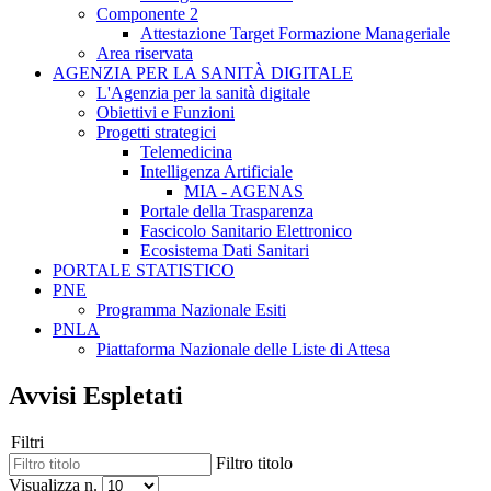
Componente 2
Attestazione Target Formazione Manageriale
Area riservata
AGENZIA PER LA SANITÀ DIGITALE
L'Agenzia per la sanità digitale
Obiettivi e Funzioni
Progetti strategici
Telemedicina
Intelligenza Artificiale
MIA - AGENAS
Portale della Trasparenza
Fascicolo Sanitario Elettronico
Ecosistema Dati Sanitari
PORTALE STATISTICO
PNE
Programma Nazionale Esiti
PNLA
Piattaforma Nazionale delle Liste di Attesa
Avvisi Espletati
Filtri
Filtro titolo
Visualizza n.