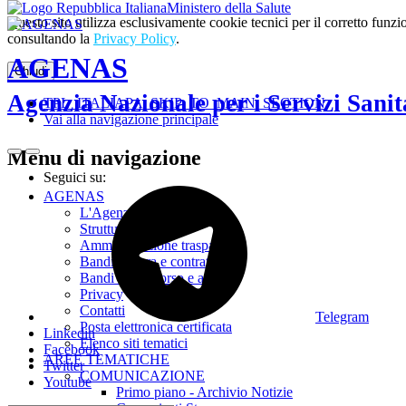
Ministero della Salute
Questo sito utilizza esclusivamente cookie tecnici per il corretto fu
consultando la
Privacy Policy
.
AGENAS
Chiudi
Agenzia Nazionale per i Servizi Sanit
TPL_ITALIAPA_SKIP_TO_MAIN_SECTION
Vai alla navigazione principale
Menu di navigazione
Seguici su:
AGENAS
L'Agenzia
Struttura
Amministrazione trasparente
Bandi di gara e contratti
Bandi di concorso e avvisi
Privacy
Contatti
Telegram
Posta elettronica certificata
Linkedin
Elenco siti tematici
Facebook
AREE TEMATICHE
Twitter
COMUNICAZIONE
Youtube
Primo piano - Archivio Notizie