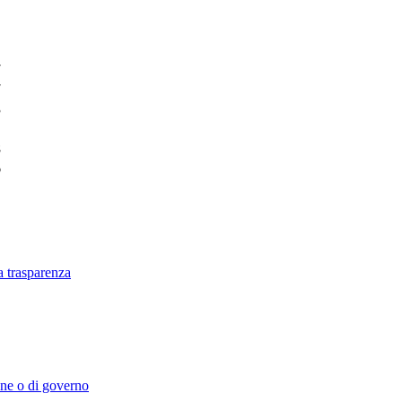
7
7
3
8
6
a trasparenza
ione o di governo