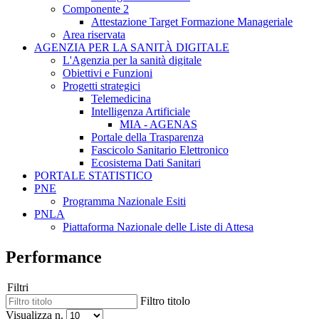
Componente 2
Attestazione Target Formazione Manageriale
Area riservata
AGENZIA PER LA SANITÀ DIGITALE
L'Agenzia per la sanità digitale
Obiettivi e Funzioni
Progetti strategici
Telemedicina
Intelligenza Artificiale
MIA - AGENAS
Portale della Trasparenza
Fascicolo Sanitario Elettronico
Ecosistema Dati Sanitari
PORTALE STATISTICO
PNE
Programma Nazionale Esiti
PNLA
Piattaforma Nazionale delle Liste di Attesa
Performance
Filtri
Filtro titolo
Visualizza n.