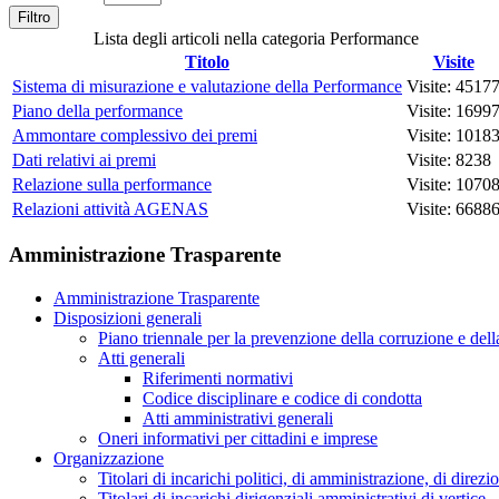
Filtro
Lista degli articoli nella categoria Performance
Titolo
Visite
Sistema di misurazione e valutazione della Performance
Visite: 4517
Piano della performance
Visite: 1699
Ammontare complessivo dei premi
Visite: 1018
Dati relativi ai premi
Visite: 8238
Relazione sulla performance
Visite: 1070
Relazioni attività AGENAS
Visite: 6688
Amministrazione Trasparente
Amministrazione Trasparente
Disposizioni generali
Piano triennale per la prevenzione della corruzione e dell
Atti generali
Riferimenti normativi
Codice disciplinare e codice di condotta
Atti amministrativi generali
Oneri informativi per cittadini e imprese
Organizzazione
Titolari di incarichi politici, di amministrazione, di direz
Titolari di incarichi dirigenziali amministrativi di vertice