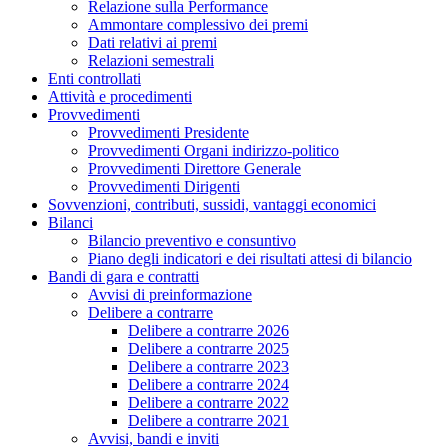
Relazione sulla Performance
Ammontare complessivo dei premi
Dati relativi ai premi
Relazioni semestrali
Enti controllati
Attività e procedimenti
Provvedimenti
Provvedimenti Presidente
Provvedimenti Organi indirizzo-politico
Provvedimenti Direttore Generale
Provvedimenti Dirigenti
Sovvenzioni, contributi, sussidi, vantaggi economici
Bilanci
Bilancio preventivo e consuntivo
Piano degli indicatori e dei risultati attesi di bilancio
Bandi di gara e contratti
Avvisi di preinformazione
Delibere a contrarre
Delibere a contrarre 2026
Delibere a contrarre 2025
Delibere a contrarre 2023
Delibere a contrarre 2024
Delibere a contrarre 2022
Delibere a contrarre 2021
Avvisi, bandi e inviti