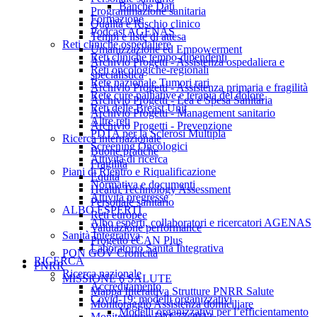
Banche Dati
Programmazione sanitaria
Formazione
Qualità e Rischio clinico
Podcast AGENAS
Tempi e liste di attesa
Reti cliniche ospedaliere
Umanizzazione ed Empowerment
Reti cliniche tempo-dipendenti
Archivio Progetti - Assistenza ospedaliera e
Reti oncologiche-regionali
specialistica
Rete nazionale Tumori rari
Archivio Progetti - Assistenza primaria e fragilità
Rete cure palliative e terapia del dolore
Archivio Progetti - Lea e Spesa Sanitaria
Reti delle Breast Unit
Archivio Progetti - Management sanitario
Altre reti
Archivio Progetti - Prevenzione
PDTA per la Sclerosi Multipla
Ricerca internazionale
Screening Oncologici
Buone pratiche
Attività di ricerca
Fragilità
Piani di Rientro e Riqualificazione
Equità
Normativa e documenti
Health Technology Assessment
Attività pregresse
Personale sanitario
ALBO ESPERTI
Reti europee
Albo esperti, collaboratori e ricercatori AGENAS
Valutazione performance
Sanità Integrativa
Progetto eCAN Plus
Laboratorio Sanità Integrativa
PON GOV Cronicità
RICERCA
PNRR
Ricerca nazionale
MISSIONE 6 SALUTE
Accreditamento
Mappa Interattiva Strutture PNRR Salute
Covid-19: modelli organizzativi
Monitoraggio Assistenza domiciliare
Modelli organizzativi per l’efficientamento
Monitoraggio DM 77/2022