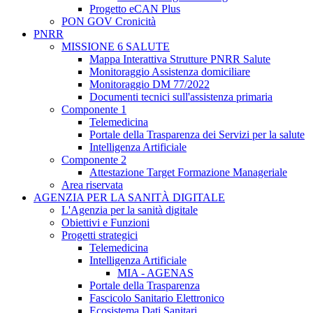
Progetto eCAN Plus
PON GOV Cronicità
PNRR
MISSIONE 6 SALUTE
Mappa Interattiva Strutture PNRR Salute
Monitoraggio Assistenza domiciliare
Monitoraggio DM 77/2022
Documenti tecnici sull'assistenza primaria
Componente 1
Telemedicina
Portale della Trasparenza dei Servizi per la salute
Intelligenza Artificiale
Componente 2
Attestazione Target Formazione Manageriale
Area riservata
AGENZIA PER LA SANITÀ DIGITALE
L'Agenzia per la sanità digitale
Obiettivi e Funzioni
Progetti strategici
Telemedicina
Intelligenza Artificiale
MIA - AGENAS
Portale della Trasparenza
Fascicolo Sanitario Elettronico
Ecosistema Dati Sanitari