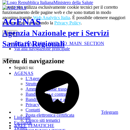
Ministero della Salute
Questo sito utilizza esclusivamente cookie tecnici per il corretto
funzionamento delle pagine web e che sono trattati in modo
anonimo tramite
Web Analytics Italia
. È possibile ottenere maggiori
AGENAS
informazioni consultando la
Privacy Policy
.
Agenzia Nazionale per i Servizi
Chiudi
Sanitari Regionali
TPL_ITALIAPA_SKIP_TO_MAIN_SECTION
Vai alla navigazione principale
Menu di navigazione
Seguici su:
AGENAS
L'Agenzia
Struttura
Amministrazione trasparente
Bandi di gara e contratti
Bandi di concorso e avvisi
Privacy
Contatti
Telegram
Posta elettronica certificata
Linkedin
Elenco siti tematici
Facebook
AREE TEMATICHE
Twitter