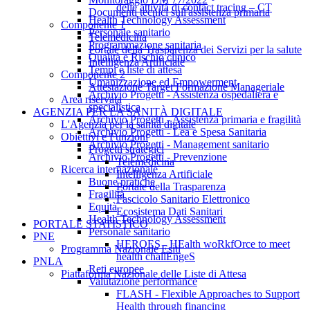
delle attività di contact tracing – CT
Documenti tecnici sull'assistenza primaria
Health Technology Assessment
Componente 1
Personale sanitario
Telemedicina
Programmazione sanitaria
Portale della Trasparenza dei Servizi per la salute
Qualità e Rischio clinico
Intelligenza Artificiale
Tempi e liste di attesa
Componente 2
Umanizzazione ed Empowerment
Attestazione Target Formazione Manageriale
Archivio Progetti - Assistenza ospedaliera e
Area riservata
specialistica
AGENZIA PER LA SANITÀ DIGITALE
Archivio Progetti - Assistenza primaria e fragilità
L'Agenzia per la sanità digitale
Archivio Progetti - Lea e Spesa Sanitaria
Obiettivi e Funzioni
Archivio Progetti - Management sanitario
Progetti strategici
Archivio Progetti - Prevenzione
Telemedicina
Ricerca internazionale
Intelligenza Artificiale
Buone pratiche
Portale della Trasparenza
Fragilità
Fascicolo Sanitario Elettronico
Equità
Ecosistema Dati Sanitari
Health Technology Assessment
PORTALE STATISTICO
Personale sanitario
PNE
HEROES - HEalth woRkfOrce to meet
Programma Nazionale Esiti
health challEngeS
PNLA
Reti europee
Piattaforma Nazionale delle Liste di Attesa
Valutazione performance
FLASH - Flexible Approaches to Support
Health through financing