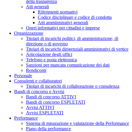
della trasparenza
Atti generali
Riferimenti normativi
Codice disciplinare e codice di condotta
Atti amministrativi generali
Oneri informativi per cittadini e imprese
Organizzazione
Titolari di incarichi politici, di amministrazione, di
direzione o di governo
Titolari di incarichi dirigenziali amministrativi di vertice
Articolazione degli uffici
Telefono e posta elettronica
Sanzioni per mancata comunicazione dei dati
Rendiconti
Personale
Consulenti e collaboratori
Titolari di incarichi di collaborazione o consulenza
Bandi di concorso e Avvisi
Bandi di concorso ATTIVI
Bandi di concorso ESPLETATI
Avvisi ATTIVI
Avvisi ESPLETATI
Performance
Sistema di misurazione e valutazione della Performance
Piano della performance