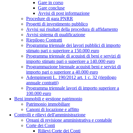
Gare in corso
Gare concluse
Avvisi di post informazione
Procedure di gara PNRR
Progetti di investimento pubblico
Avvisi sui risultati della procedura di affidamento
Avvisi sistema di qualificazione
Riepilogo Contratti
Programma triennale dei lavori pubblici di importo
stimato pari o superiore a 150.000 euro
Programma triennale di acquisti di beni e servizi di
importo stimato pari o superiore a 140.000 euro
Programmazione biennale acquisti beni e servizi di
importo pari o superiore a 40.000 euro
Adempimenti L. 190/2012 art. 1 c. 32 (riepilogo
annuale contratti)
Programma triennale lavori di importo superiore a
100.000 euro
Beni immobili e gestione patrimonio
Patrimonio immobiliare
Canoni di locazione e affitto
Controlli e rilievi dell'amministrazione
Organi di revisione amministrativa e contabile
Corte dei Conti
Rilievi Corte dei Conti