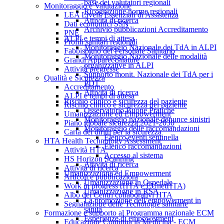
base dei valutatori regionali
Monitoraggio e Valutazione
Ricognizione norme regionali
LEA Livelli Essenziali di Assistenza
Attività di ricerca
Dati economici SSN
Archivio pubblicazioni Accreditamento
PNE
ALPI e tempi di attesa
Profili sanitari regionali
Monitoraggio Nazionale dei TdA in ALPI
Fabbisogno del Personale Sanitario
Monitoraggio Nazionale delle modalità
Grandi Apparecchiature
organizzative in ALPI
Attività pregresse
Supporto monit. Nazionale dei TdA per i
Qualità e Sicurezza
PDT
Accreditamento
Attività di ricerca
ALPI e tempi di attesa
Rischio clinico e sicurezza del paziente
Rischio clinico e sicurezza del paziente
Osservatorio Buone Pratiche
Umanizzazione ed Empowerment
Monitoraggio nazionale denunce sinistri
Piano globale sicurezza 2021-2030
Monitoraggio delle raccomandazioni
Carta dei diritti per la sicurezza
Elenco eventi sentinella
HTA Health Technology Assessment
Elenco raccomandazioni
Attività HTA
Accesso al sistema
HS Horizon Scanning
Attività di ricerca
Attività di ricerca
Umanizzazione ed Empowerment
Articoli e pubblicazioni
Umanizzazione in Ospedale
Work in progress (HTA e EUnetHTA)
Umanizzazione in RSA
Albo dei Centri collaborativi HTA
La promozione dell’empowerment in
Segnalazione delle Tecnologie sanitarie
sanità
Formazione e supporto al Programma nazionale ECM
Esperienze di empowerment
Educazione Continua in Medicina - ECM