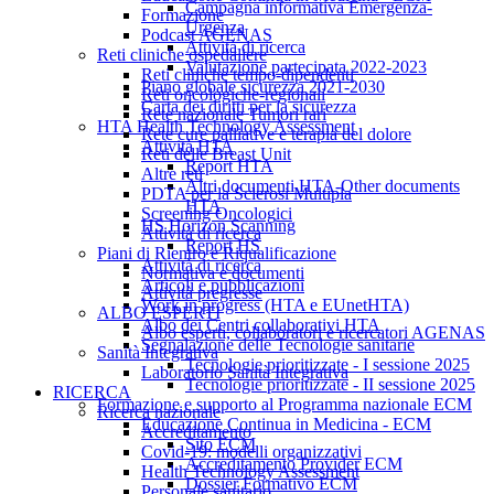
Campagna informativa Emergenza-
Formazione
Urgenza
Podcast AGENAS
Attività di ricerca
Reti cliniche ospedaliere
Valutazione partecipata 2022-2023
Reti cliniche tempo-dipendenti
Piano globale sicurezza 2021-2030
Reti oncologiche-regionali
Carta dei diritti per la sicurezza
Rete nazionale Tumori rari
HTA Health Technology Assessment
Rete cure palliative e terapia del dolore
Attività HTA
Reti delle Breast Unit
Report HTA
Altre reti
Altri documenti HTA-Other documents
PDTA per la Sclerosi Multipla
HTA
Screening Oncologici
HS Horizon Scanning
Attività di ricerca
Report HS
Piani di Rientro e Riqualificazione
Attività di ricerca
Normativa e documenti
Articoli e pubblicazioni
Attività pregresse
Work in progress (HTA e EUnetHTA)
ALBO ESPERTI
Albo dei Centri collaborativi HTA
Albo esperti, collaboratori e ricercatori AGENAS
Segnalazione delle Tecnologie sanitarie
Sanità Integrativa
Tecnologie prioritizzate - I sessione 2025
Laboratorio Sanità Integrativa
Tecnologie prioritizzate - II sessione 2025
RICERCA
Formazione e supporto al Programma nazionale ECM
Ricerca nazionale
Educazione Continua in Medicina - ECM
Accreditamento
Sito ECM
Covid-19: modelli organizzativi
Accreditamento Provider ECM
Health Technology Assessment
Dossier Formativo ECM
Personale sanitario