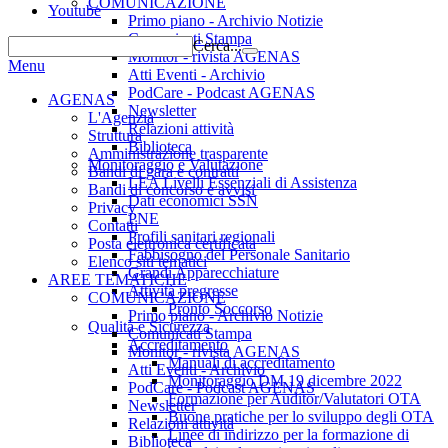
COMUNICAZIONE
Youtube
Primo piano - Archivio Notizie
Comunicati Stampa
Cerca...
Monitor - rivista AGENAS
Menu
Atti Eventi - Archivio
PodCare - Podcast AGENAS
AGENAS
Newsletter
L'Agenzia
Relazioni attività
Struttura
Biblioteca
Amministrazione trasparente
Monitoraggio e Valutazione
Bandi di gara e contratti
LEA Livelli Essenziali di Assistenza
Bandi di concorso e avvisi
Dati economici SSN
Privacy
PNE
Contatti
Profili sanitari regionali
Posta elettronica certificata
Fabbisogno del Personale Sanitario
Elenco siti tematici
Grandi Apparecchiature
AREE TEMATICHE
Attività pregresse
COMUNICAZIONE
Pronto Soccorso
Primo piano - Archivio Notizie
Qualità e Sicurezza
Comunicati Stampa
Accreditamento
Monitor - rivista AGENAS
Manuali di accreditamento
Atti Eventi - Archivio
Monitoraggio DM 19 dicembre 2022
PodCare - Podcast AGENAS
Formazione per Auditor/Valutatori OTA
Newsletter
Buone pratiche per lo sviluppo degli OTA
Relazioni attività
Linee di indirizzo per la formazione di
Biblioteca