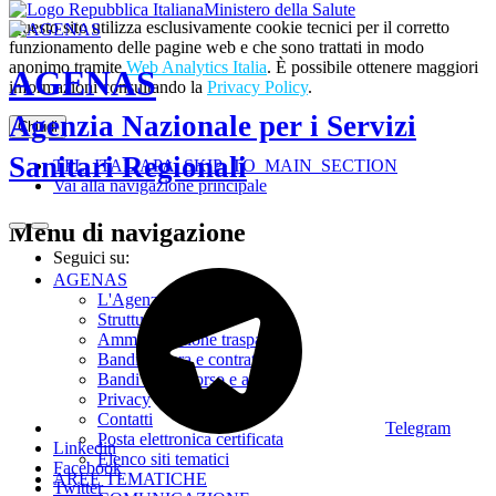
Ministero della Salute
Questo sito utilizza esclusivamente cookie tecnici per il corretto
funzionamento delle pagine web e che sono trattati in modo
anonimo tramite
Web Analytics Italia
. È possibile ottenere maggiori
AGENAS
informazioni consultando la
Privacy Policy
.
Agenzia Nazionale per i Servizi
Chiudi
Sanitari Regionali
TPL_ITALIAPA_SKIP_TO_MAIN_SECTION
Vai alla navigazione principale
Menu di navigazione
Seguici su:
AGENAS
L'Agenzia
Struttura
Amministrazione trasparente
Bandi di gara e contratti
Bandi di concorso e avvisi
Privacy
Contatti
Telegram
Posta elettronica certificata
Linkedin
Elenco siti tematici
Facebook
AREE TEMATICHE
Twitter