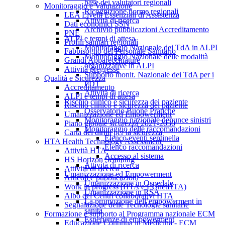
base dei valutatori regionali
Monitoraggio e Valutazione
Ricognizione norme regionali
LEA Livelli Essenziali di Assistenza
Attività di ricerca
Dati economici SSN
Archivio pubblicazioni Accreditamento
PNE
ALPI e tempi di attesa
Profili sanitari regionali
Monitoraggio Nazionale dei TdA in ALPI
Fabbisogno del Personale Sanitario
Monitoraggio Nazionale delle modalità
Grandi Apparecchiature
organizzative in ALPI
Attività pregresse
Supporto monit. Nazionale dei TdA per i
Qualità e Sicurezza
PDT
Accreditamento
Attività di ricerca
ALPI e tempi di attesa
Rischio clinico e sicurezza del paziente
Rischio clinico e sicurezza del paziente
Osservatorio Buone Pratiche
Umanizzazione ed Empowerment
Monitoraggio nazionale denunce sinistri
Piano globale sicurezza 2021-2030
Monitoraggio delle raccomandazioni
Carta dei diritti per la sicurezza
Elenco eventi sentinella
HTA Health Technology Assessment
Elenco raccomandazioni
Attività HTA
Accesso al sistema
HS Horizon Scanning
Attività di ricerca
Attività di ricerca
Umanizzazione ed Empowerment
Articoli e pubblicazioni
Umanizzazione in Ospedale
Work in progress (HTA e EUnetHTA)
Umanizzazione in RSA
Albo dei Centri collaborativi HTA
La promozione dell’empowerment in
Segnalazione delle Tecnologie sanitarie
sanità
Formazione e supporto al Programma nazionale ECM
Esperienze di empowerment
Educazione Continua in Medicina - ECM