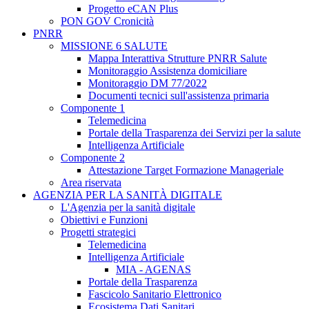
Progetto eCAN Plus
PON GOV Cronicità
PNRR
MISSIONE 6 SALUTE
Mappa Interattiva Strutture PNRR Salute
Monitoraggio Assistenza domiciliare
Monitoraggio DM 77/2022
Documenti tecnici sull'assistenza primaria
Componente 1
Telemedicina
Portale della Trasparenza dei Servizi per la salute
Intelligenza Artificiale
Componente 2
Attestazione Target Formazione Manageriale
Area riservata
AGENZIA PER LA SANITÀ DIGITALE
L'Agenzia per la sanità digitale
Obiettivi e Funzioni
Progetti strategici
Telemedicina
Intelligenza Artificiale
MIA - AGENAS
Portale della Trasparenza
Fascicolo Sanitario Elettronico
Ecosistema Dati Sanitari