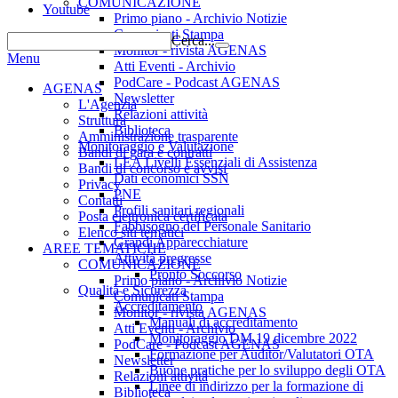
COMUNICAZIONE
Youtube
Primo piano - Archivio Notizie
Comunicati Stampa
Cerca...
Monitor - rivista AGENAS
Menu
Atti Eventi - Archivio
PodCare - Podcast AGENAS
AGENAS
Newsletter
L'Agenzia
Relazioni attività
Struttura
Biblioteca
Amministrazione trasparente
Monitoraggio e Valutazione
Bandi di gara e contratti
LEA Livelli Essenziali di Assistenza
Bandi di concorso e avvisi
Dati economici SSN
Privacy
PNE
Contatti
Profili sanitari regionali
Posta elettronica certificata
Fabbisogno del Personale Sanitario
Elenco siti tematici
Grandi Apparecchiature
AREE TEMATICHE
Attività pregresse
COMUNICAZIONE
Pronto Soccorso
Primo piano - Archivio Notizie
Qualità e Sicurezza
Comunicati Stampa
Accreditamento
Monitor - rivista AGENAS
Manuali di accreditamento
Atti Eventi - Archivio
Monitoraggio DM 19 dicembre 2022
PodCare - Podcast AGENAS
Formazione per Auditor/Valutatori OTA
Newsletter
Buone pratiche per lo sviluppo degli OTA
Relazioni attività
Linee di indirizzo per la formazione di
Biblioteca