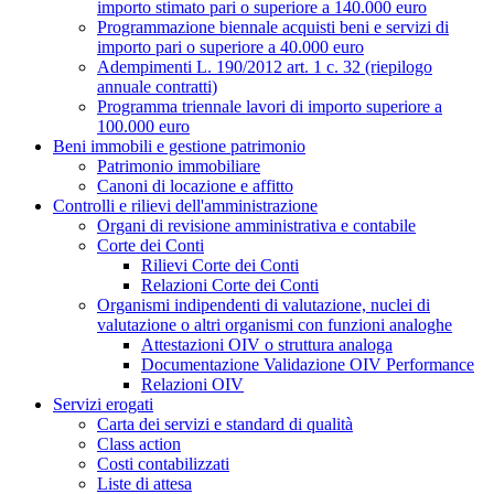
importo stimato pari o superiore a 140.000 euro
Programmazione biennale acquisti beni e servizi di
importo pari o superiore a 40.000 euro
Adempimenti L. 190/2012 art. 1 c. 32 (riepilogo
annuale contratti)
Programma triennale lavori di importo superiore a
100.000 euro
Beni immobili e gestione patrimonio
Patrimonio immobiliare
Canoni di locazione e affitto
Controlli e rilievi dell'amministrazione
Organi di revisione amministrativa e contabile
Corte dei Conti
Rilievi Corte dei Conti
Relazioni Corte dei Conti
Organismi indipendenti di valutazione, nuclei di
valutazione o altri organismi con funzioni analoghe
Attestazioni OIV o struttura analoga
Documentazione Validazione OIV Performance
Relazioni OIV
Servizi erogati
Carta dei servizi e standard di qualità
Class action
Costi contabilizzati
Liste di attesa