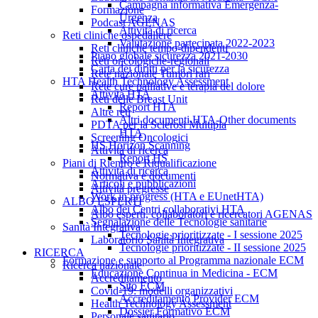
Campagna informativa Emergenza-
Formazione
Urgenza
Podcast AGENAS
Attività di ricerca
Reti cliniche ospedaliere
Valutazione partecipata 2022-2023
Reti cliniche tempo-dipendenti
Piano globale sicurezza 2021-2030
Reti oncologiche-regionali
Carta dei diritti per la sicurezza
Rete nazionale Tumori rari
HTA Health Technology Assessment
Rete cure palliative e terapia del dolore
Attività HTA
Reti delle Breast Unit
Report HTA
Altre reti
Altri documenti HTA-Other documents
PDTA per la Sclerosi Multipla
HTA
Screening Oncologici
HS Horizon Scanning
Attività di ricerca
Report HS
Piani di Rientro e Riqualificazione
Attività di ricerca
Normativa e documenti
Articoli e pubblicazioni
Attività pregresse
Work in progress (HTA e EUnetHTA)
ALBO ESPERTI
Albo dei Centri collaborativi HTA
Albo esperti, collaboratori e ricercatori AGENAS
Segnalazione delle Tecnologie sanitarie
Sanità Integrativa
Tecnologie prioritizzate - I sessione 2025
Laboratorio Sanità Integrativa
Tecnologie prioritizzate - II sessione 2025
RICERCA
Formazione e supporto al Programma nazionale ECM
Ricerca nazionale
Educazione Continua in Medicina - ECM
Accreditamento
Sito ECM
Covid-19: modelli organizzativi
Accreditamento Provider ECM
Health Technology Assessment
Dossier Formativo ECM
Personale sanitario