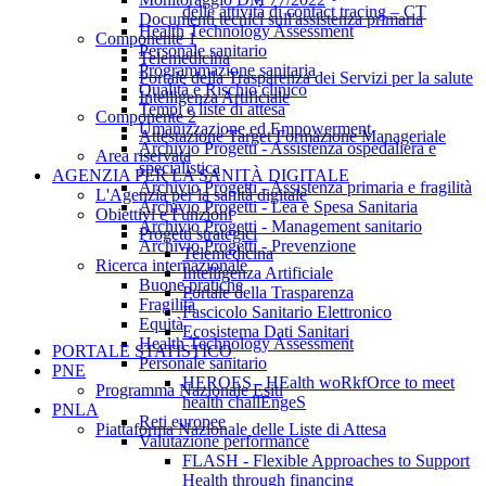
delle attività di contact tracing – CT
Documenti tecnici sull'assistenza primaria
Health Technology Assessment
Componente 1
Personale sanitario
Telemedicina
Programmazione sanitaria
Portale della Trasparenza dei Servizi per la salute
Qualità e Rischio clinico
Intelligenza Artificiale
Tempi e liste di attesa
Componente 2
Umanizzazione ed Empowerment
Attestazione Target Formazione Manageriale
Archivio Progetti - Assistenza ospedaliera e
Area riservata
specialistica
AGENZIA PER LA SANITÀ DIGITALE
Archivio Progetti - Assistenza primaria e fragilità
L'Agenzia per la sanità digitale
Archivio Progetti - Lea e Spesa Sanitaria
Obiettivi e Funzioni
Archivio Progetti - Management sanitario
Progetti strategici
Archivio Progetti - Prevenzione
Telemedicina
Ricerca internazionale
Intelligenza Artificiale
Buone pratiche
Portale della Trasparenza
Fragilità
Fascicolo Sanitario Elettronico
Equità
Ecosistema Dati Sanitari
Health Technology Assessment
PORTALE STATISTICO
Personale sanitario
PNE
HEROES - HEalth woRkfOrce to meet
Programma Nazionale Esiti
health challEngeS
PNLA
Reti europee
Piattaforma Nazionale delle Liste di Attesa
Valutazione performance
FLASH - Flexible Approaches to Support
Health through financing