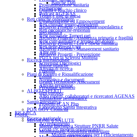
Banche Dati
Programmazione sanitaria
Formazione
Qualità e Rischio clinico
Podcast AGENAS
Tempi e liste di attesa
Reti cliniche ospedaliere
Umanizzazione ed Empowerment
Reti cliniche tempo-dipendenti
Archivio Progetti - Assistenza ospedaliera e
Reti oncologiche-regionali
specialistica
Rete nazionale Tumori rari
Archivio Progetti - Assistenza primaria e fragilità
Rete cure palliative e terapia del dolore
Archivio Progetti - Lea e Spesa Sanitaria
Reti delle Breast Unit
Archivio Progetti - Management sanitario
Altre reti
Archivio Progetti - Prevenzione
PDTA per la Sclerosi Multipla
Ricerca internazionale
Screening Oncologici
Buone pratiche
Attività di ricerca
Fragilità
Piani di Rientro e Riqualificazione
Equità
Normativa e documenti
Health Technology Assessment
Attività pregresse
Personale sanitario
ALBO ESPERTI
Reti europee
Albo esperti, collaboratori e ricercatori AGENAS
Valutazione performance
Sanità Integrativa
Progetto eCAN Plus
Laboratorio Sanità Integrativa
PON GOV Cronicità
RICERCA
PNRR
Ricerca nazionale
MISSIONE 6 SALUTE
Accreditamento
Mappa Interattiva Strutture PNRR Salute
Covid-19: modelli organizzativi
Monitoraggio Assistenza domiciliare
Modelli organizzativi per l’efficientamento
Monitoraggio DM 77/2022