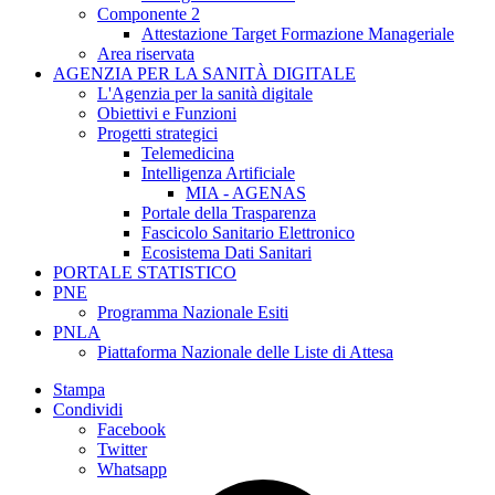
Componente 2
Attestazione Target Formazione Manageriale
Area riservata
AGENZIA PER LA SANITÀ DIGITALE
L'Agenzia per la sanità digitale
Obiettivi e Funzioni
Progetti strategici
Telemedicina
Intelligenza Artificiale
MIA - AGENAS
Portale della Trasparenza
Fascicolo Sanitario Elettronico
Ecosistema Dati Sanitari
PORTALE STATISTICO
PNE
Programma Nazionale Esiti
PNLA
Piattaforma Nazionale delle Liste di Attesa
Stampa
Condividi
Facebook
Twitter
Whatsapp