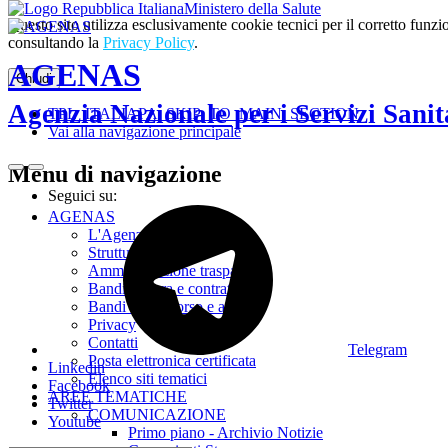
Ministero della Salute
Questo sito utilizza esclusivamente cookie tecnici per il corretto fu
consultando la
Privacy Policy
.
AGENAS
Chiudi
Agenzia Nazionale per i Servizi Sanit
TPL_ITALIAPA_SKIP_TO_MAIN_SECTION
Vai alla navigazione principale
Menu di navigazione
Seguici su:
AGENAS
L'Agenzia
Struttura
Amministrazione trasparente
Bandi di gara e contratti
Bandi di concorso e avvisi
Privacy
Contatti
Telegram
Posta elettronica certificata
Linkedin
Elenco siti tematici
Facebook
AREE TEMATICHE
Twitter
COMUNICAZIONE
Youtube
Primo piano - Archivio Notizie