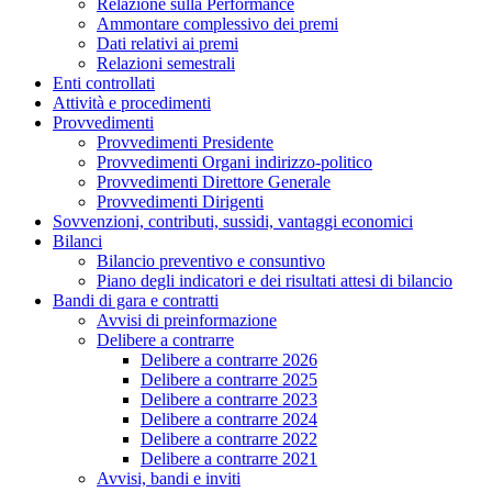
Relazione sulla Performance
Ammontare complessivo dei premi
Dati relativi ai premi
Relazioni semestrali
Enti controllati
Attività e procedimenti
Provvedimenti
Provvedimenti Presidente
Provvedimenti Organi indirizzo-politico
Provvedimenti Direttore Generale
Provvedimenti Dirigenti
Sovvenzioni, contributi, sussidi, vantaggi economici
Bilanci
Bilancio preventivo e consuntivo
Piano degli indicatori e dei risultati attesi di bilancio
Bandi di gara e contratti
Avvisi di preinformazione
Delibere a contrarre
Delibere a contrarre 2026
Delibere a contrarre 2025
Delibere a contrarre 2023
Delibere a contrarre 2024
Delibere a contrarre 2022
Delibere a contrarre 2021
Avvisi, bandi e inviti