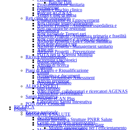
Banche Dati
Programmazione sanitaria
Formazione
Qualità e Rischio clinico
Podcast AGENAS
Tempi e liste di attesa
Reti cliniche ospedaliere
Umanizzazione ed Empowerment
Reti cliniche tempo-dipendenti
Archivio Progetti - Assistenza ospedaliera e
Reti oncologiche-regionali
specialistica
Rete nazionale Tumori rari
Archivio Progetti - Assistenza primaria e fragilità
Rete cure palliative e terapia del dolore
Archivio Progetti - Lea e Spesa Sanitaria
Reti delle Breast Unit
Archivio Progetti - Management sanitario
Altre reti
Archivio Progetti - Prevenzione
PDTA per la Sclerosi Multipla
Ricerca internazionale
Screening Oncologici
Buone pratiche
Attività di ricerca
Fragilità
Piani di Rientro e Riqualificazione
Equità
Normativa e documenti
Health Technology Assessment
Attività pregresse
Personale sanitario
ALBO ESPERTI
Reti europee
Albo esperti, collaboratori e ricercatori AGENAS
Valutazione performance
Sanità Integrativa
Progetto eCAN Plus
Laboratorio Sanità Integrativa
PON GOV Cronicità
RICERCA
PNRR
Ricerca nazionale
MISSIONE 6 SALUTE
Accreditamento
Mappa Interattiva Strutture PNRR Salute
Covid-19: modelli organizzativi
Monitoraggio Assistenza domiciliare
Modelli organizzativi per l’efficientamento
Monitoraggio DM 77/2022