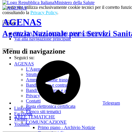
Ministero della Salute
Questo sito utilizza esclusivamente cookie tecnici per il corretto fu
consultando la
Privacy Policy
.
AGENAS
Chiudi
Agenzia Nazionale per i Servizi Sanit
TPL_ITALIAPA_SKIP_TO_MAIN_SECTION
Vai alla navigazione principale
Menu di navigazione
Seguici su:
AGENAS
L'Agenzia
Struttura
Amministrazione trasparente
Bandi di gara e contratti
Bandi di concorso e avvisi
Privacy
Contatti
Telegram
Posta elettronica certificata
Linkedin
Elenco siti tematici
Facebook
AREE TEMATICHE
Twitter
COMUNICAZIONE
Youtube
Primo piano - Archivio Notizie