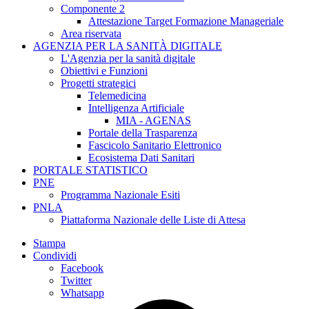
Componente 2
Attestazione Target Formazione Manageriale
Area riservata
AGENZIA PER LA SANITÀ DIGITALE
L'Agenzia per la sanità digitale
Obiettivi e Funzioni
Progetti strategici
Telemedicina
Intelligenza Artificiale
MIA - AGENAS
Portale della Trasparenza
Fascicolo Sanitario Elettronico
Ecosistema Dati Sanitari
PORTALE STATISTICO
PNE
Programma Nazionale Esiti
PNLA
Piattaforma Nazionale delle Liste di Attesa
Stampa
Condividi
Facebook
Twitter
Whatsapp