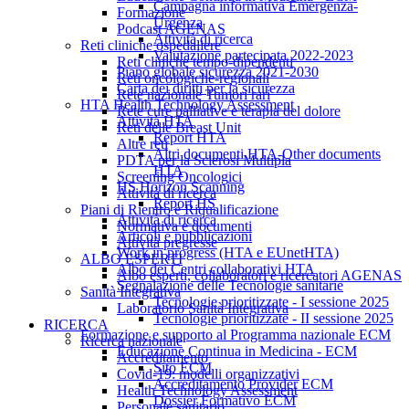
Campagna informativa Emergenza-
Formazione
Urgenza
Podcast AGENAS
Attività di ricerca
Reti cliniche ospedaliere
Valutazione partecipata 2022-2023
Reti cliniche tempo-dipendenti
Piano globale sicurezza 2021-2030
Reti oncologiche-regionali
Carta dei diritti per la sicurezza
Rete nazionale Tumori rari
HTA Health Technology Assessment
Rete cure palliative e terapia del dolore
Attività HTA
Reti delle Breast Unit
Report HTA
Altre reti
Altri documenti HTA-Other documents
PDTA per la Sclerosi Multipla
HTA
Screening Oncologici
HS Horizon Scanning
Attività di ricerca
Report HS
Piani di Rientro e Riqualificazione
Attività di ricerca
Normativa e documenti
Articoli e pubblicazioni
Attività pregresse
Work in progress (HTA e EUnetHTA)
ALBO ESPERTI
Albo dei Centri collaborativi HTA
Albo esperti, collaboratori e ricercatori AGENAS
Segnalazione delle Tecnologie sanitarie
Sanità Integrativa
Tecnologie prioritizzate - I sessione 2025
Laboratorio Sanità Integrativa
Tecnologie prioritizzate - II sessione 2025
RICERCA
Formazione e supporto al Programma nazionale ECM
Ricerca nazionale
Educazione Continua in Medicina - ECM
Accreditamento
Sito ECM
Covid-19: modelli organizzativi
Accreditamento Provider ECM
Health Technology Assessment
Dossier Formativo ECM
Personale sanitario