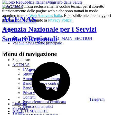
Ministero della Salute
Questo sito utilizza esclusivamente cookie tecnici per il corretto
funzionamento delle pagine web e che sono trattati in modo
anonimo tramite
Web Analytics Italia
. È possibile ottenere maggiori
AGENAS
informazioni consultando la
Privacy Policy
.
Agenzia Nazionale per i Servizi
Chiudi
Sanitari Regionali
TPL_ITALIAPA_SKIP_TO_MAIN_SECTION
Vai alla navigazione principale
Menu di navigazione
Seguici su:
AGENAS
L'Agenzia
Struttura
Amministrazione trasparente
Bandi di gara e contratti
Bandi di concorso e avvisi
Privacy
Contatti
Telegram
Posta elettronica certificata
Linkedin
Elenco siti tematici
Facebook
AREE TEMATICHE
Twitter