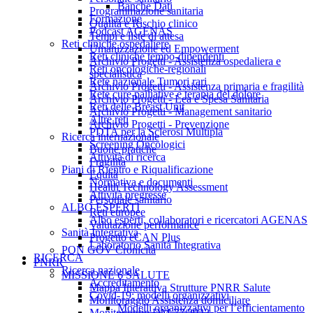
Banche Dati
Programmazione sanitaria
Formazione
Qualità e Rischio clinico
Podcast AGENAS
Tempi e liste di attesa
Reti cliniche ospedaliere
Umanizzazione ed Empowerment
Reti cliniche tempo-dipendenti
Archivio Progetti - Assistenza ospedaliera e
Reti oncologiche-regionali
specialistica
Rete nazionale Tumori rari
Archivio Progetti - Assistenza primaria e fragilità
Rete cure palliative e terapia del dolore
Archivio Progetti - Lea e Spesa Sanitaria
Reti delle Breast Unit
Archivio Progetti - Management sanitario
Altre reti
Archivio Progetti - Prevenzione
PDTA per la Sclerosi Multipla
Ricerca internazionale
Screening Oncologici
Buone pratiche
Attività di ricerca
Fragilità
Piani di Rientro e Riqualificazione
Equità
Normativa e documenti
Health Technology Assessment
Attività pregresse
Personale sanitario
ALBO ESPERTI
Reti europee
Albo esperti, collaboratori e ricercatori AGENAS
Valutazione performance
Sanità Integrativa
Progetto eCAN Plus
Laboratorio Sanità Integrativa
PON GOV Cronicità
RICERCA
PNRR
Ricerca nazionale
MISSIONE 6 SALUTE
Accreditamento
Mappa Interattiva Strutture PNRR Salute
Covid-19: modelli organizzativi
Monitoraggio Assistenza domiciliare
Modelli organizzativi per l’efficientamento
Monitoraggio DM 77/2022