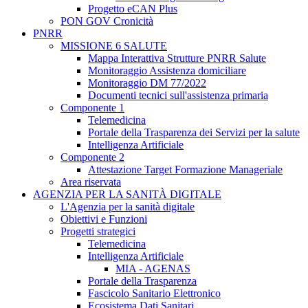
Progetto eCAN Plus
PON GOV Cronicità
PNRR
MISSIONE 6 SALUTE
Mappa Interattiva Strutture PNRR Salute
Monitoraggio Assistenza domiciliare
Monitoraggio DM 77/2022
Documenti tecnici sull'assistenza primaria
Componente 1
Telemedicina
Portale della Trasparenza dei Servizi per la salute
Intelligenza Artificiale
Componente 2
Attestazione Target Formazione Manageriale
Area riservata
AGENZIA PER LA SANITÀ DIGITALE
L'Agenzia per la sanità digitale
Obiettivi e Funzioni
Progetti strategici
Telemedicina
Intelligenza Artificiale
MIA - AGENAS
Portale della Trasparenza
Fascicolo Sanitario Elettronico
Ecosistema Dati Sanitari