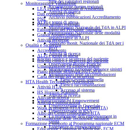
base dei valutatori regionali
Monitoraggio e Valutazione
Ricognizione norme regionali
LEA Livelli Essenziali di Assistenza
Attività di ricerca
Dati economici SSN
Archivio pubblicazioni Accreditamento
PNE
ALPI e tempi di attesa
Profili sanitari regionali
Monitoraggio Nazionale dei TdA in ALPI
Fabbisogno del Personale Sanitario
Monitoraggio Nazionale delle modalità
Grandi Apparecchiature
organizzative in ALPI
Attività pregresse
Supporto monit. Nazionale dei TdA per i
Qualità e Sicurezza
PDT
Accreditamento
Attività di ricerca
ALPI e tempi di attesa
Rischio clinico e sicurezza del paziente
Rischio clinico e sicurezza del paziente
Osservatorio Buone Pratiche
Umanizzazione ed Empowerment
Monitoraggio nazionale denunce sinistri
Piano globale sicurezza 2021-2030
Monitoraggio delle raccomandazioni
Carta dei diritti per la sicurezza
Elenco eventi sentinella
HTA Health Technology Assessment
Elenco raccomandazioni
Attività HTA
Accesso al sistema
HS Horizon Scanning
Attività di ricerca
Attività di ricerca
Umanizzazione ed Empowerment
Articoli e pubblicazioni
Umanizzazione in Ospedale
Work in progress (HTA e EUnetHTA)
Umanizzazione in RSA
Albo dei Centri collaborativi HTA
La promozione dell’empowerment in
Segnalazione delle Tecnologie sanitarie
sanità
Formazione e supporto al Programma nazionale ECM
Esperienze di empowerment
Educazione Continua in Medicina - ECM