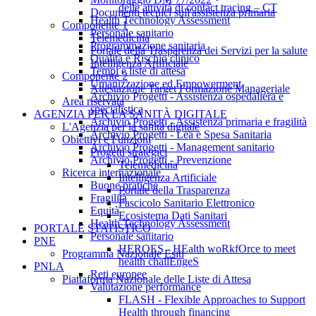
delle attività di contact tracing – CT
Documenti tecnici sull'assistenza primaria
Health Technology Assessment
Componente 1
Personale sanitario
Telemedicina
Programmazione sanitaria
Portale della Trasparenza dei Servizi per la salute
Qualità e Rischio clinico
Intelligenza Artificiale
Tempi e liste di attesa
Componente 2
Umanizzazione ed Empowerment
Attestazione Target Formazione Manageriale
Archivio Progetti - Assistenza ospedaliera e
Area riservata
specialistica
AGENZIA PER LA SANITÀ DIGITALE
Archivio Progetti - Assistenza primaria e fragilità
L'Agenzia per la sanità digitale
Archivio Progetti - Lea e Spesa Sanitaria
Obiettivi e Funzioni
Archivio Progetti - Management sanitario
Progetti strategici
Archivio Progetti - Prevenzione
Telemedicina
Ricerca internazionale
Intelligenza Artificiale
Buone pratiche
Portale della Trasparenza
Fragilità
Fascicolo Sanitario Elettronico
Equità
Ecosistema Dati Sanitari
Health Technology Assessment
PORTALE STATISTICO
Personale sanitario
PNE
HEROES - HEalth woRkfOrce to meet
Programma Nazionale Esiti
health challEngeS
PNLA
Reti europee
Piattaforma Nazionale delle Liste di Attesa
Valutazione performance
FLASH - Flexible Approaches to Support
Health through financing