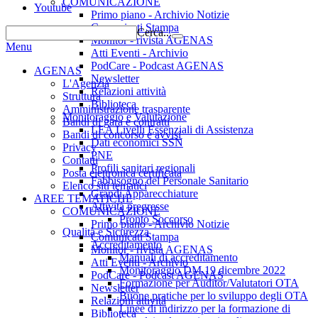
COMUNICAZIONE
Youtube
Primo piano - Archivio Notizie
Comunicati Stampa
Cerca...
Monitor - rivista AGENAS
Menu
Atti Eventi - Archivio
PodCare - Podcast AGENAS
AGENAS
Newsletter
L'Agenzia
Relazioni attività
Struttura
Biblioteca
Amministrazione trasparente
Monitoraggio e Valutazione
Bandi di gara e contratti
LEA Livelli Essenziali di Assistenza
Bandi di concorso e avvisi
Dati economici SSN
Privacy
PNE
Contatti
Profili sanitari regionali
Posta elettronica certificata
Fabbisogno del Personale Sanitario
Elenco siti tematici
Grandi Apparecchiature
AREE TEMATICHE
Attività pregresse
COMUNICAZIONE
Pronto Soccorso
Primo piano - Archivio Notizie
Qualità e Sicurezza
Comunicati Stampa
Accreditamento
Monitor - rivista AGENAS
Manuali di accreditamento
Atti Eventi - Archivio
Monitoraggio DM 19 dicembre 2022
PodCare - Podcast AGENAS
Formazione per Auditor/Valutatori OTA
Newsletter
Buone pratiche per lo sviluppo degli OTA
Relazioni attività
Linee di indirizzo per la formazione di
Biblioteca