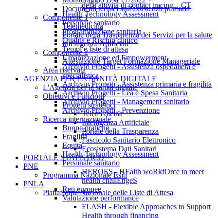
delle attività di contact tracing – CT
Documenti tecnici sull'assistenza primaria
Health Technology Assessment
Componente 1
Personale sanitario
Telemedicina
Programmazione sanitaria
Portale della Trasparenza dei Servizi per la salute
Qualità e Rischio clinico
Intelligenza Artificiale
Tempi e liste di attesa
Componente 2
Umanizzazione ed Empowerment
Attestazione Target Formazione Manageriale
Archivio Progetti - Assistenza ospedaliera e
Area riservata
specialistica
AGENZIA PER LA SANITÀ DIGITALE
Archivio Progetti - Assistenza primaria e fragilità
L'Agenzia per la sanità digitale
Archivio Progetti - Lea e Spesa Sanitaria
Obiettivi e Funzioni
Archivio Progetti - Management sanitario
Progetti strategici
Archivio Progetti - Prevenzione
Telemedicina
Ricerca internazionale
Intelligenza Artificiale
Buone pratiche
Portale della Trasparenza
Fragilità
Fascicolo Sanitario Elettronico
Equità
Ecosistema Dati Sanitari
Health Technology Assessment
PORTALE STATISTICO
Personale sanitario
PNE
HEROES - HEalth woRkfOrce to meet
Programma Nazionale Esiti
health challEngeS
PNLA
Reti europee
Piattaforma Nazionale delle Liste di Attesa
Valutazione performance
FLASH - Flexible Approaches to Support
Health through financing