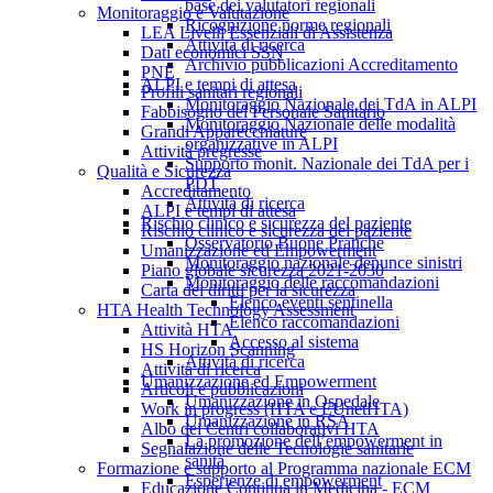
base dei valutatori regionali
Monitoraggio e Valutazione
Ricognizione norme regionali
LEA Livelli Essenziali di Assistenza
Attività di ricerca
Dati economici SSN
Archivio pubblicazioni Accreditamento
PNE
ALPI e tempi di attesa
Profili sanitari regionali
Monitoraggio Nazionale dei TdA in ALPI
Fabbisogno del Personale Sanitario
Monitoraggio Nazionale delle modalità
Grandi Apparecchiature
organizzative in ALPI
Attività pregresse
Supporto monit. Nazionale dei TdA per i
Qualità e Sicurezza
PDT
Accreditamento
Attività di ricerca
ALPI e tempi di attesa
Rischio clinico e sicurezza del paziente
Rischio clinico e sicurezza del paziente
Osservatorio Buone Pratiche
Umanizzazione ed Empowerment
Monitoraggio nazionale denunce sinistri
Piano globale sicurezza 2021-2030
Monitoraggio delle raccomandazioni
Carta dei diritti per la sicurezza
Elenco eventi sentinella
HTA Health Technology Assessment
Elenco raccomandazioni
Attività HTA
Accesso al sistema
HS Horizon Scanning
Attività di ricerca
Attività di ricerca
Umanizzazione ed Empowerment
Articoli e pubblicazioni
Umanizzazione in Ospedale
Work in progress (HTA e EUnetHTA)
Umanizzazione in RSA
Albo dei Centri collaborativi HTA
La promozione dell’empowerment in
Segnalazione delle Tecnologie sanitarie
sanità
Formazione e supporto al Programma nazionale ECM
Esperienze di empowerment
Educazione Continua in Medicina - ECM