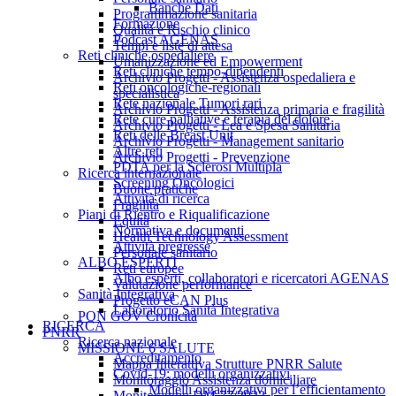
Banche Dati
Programmazione sanitaria
Formazione
Qualità e Rischio clinico
Podcast AGENAS
Tempi e liste di attesa
Reti cliniche ospedaliere
Umanizzazione ed Empowerment
Reti cliniche tempo-dipendenti
Archivio Progetti - Assistenza ospedaliera e
Reti oncologiche-regionali
specialistica
Rete nazionale Tumori rari
Archivio Progetti - Assistenza primaria e fragilità
Rete cure palliative e terapia del dolore
Archivio Progetti - Lea e Spesa Sanitaria
Reti delle Breast Unit
Archivio Progetti - Management sanitario
Altre reti
Archivio Progetti - Prevenzione
PDTA per la Sclerosi Multipla
Ricerca internazionale
Screening Oncologici
Buone pratiche
Attività di ricerca
Fragilità
Piani di Rientro e Riqualificazione
Equità
Normativa e documenti
Health Technology Assessment
Attività pregresse
Personale sanitario
ALBO ESPERTI
Reti europee
Albo esperti, collaboratori e ricercatori AGENAS
Valutazione performance
Sanità Integrativa
Progetto eCAN Plus
Laboratorio Sanità Integrativa
PON GOV Cronicità
RICERCA
PNRR
Ricerca nazionale
MISSIONE 6 SALUTE
Accreditamento
Mappa Interattiva Strutture PNRR Salute
Covid-19: modelli organizzativi
Monitoraggio Assistenza domiciliare
Modelli organizzativi per l’efficientamento
Monitoraggio DM 77/2022