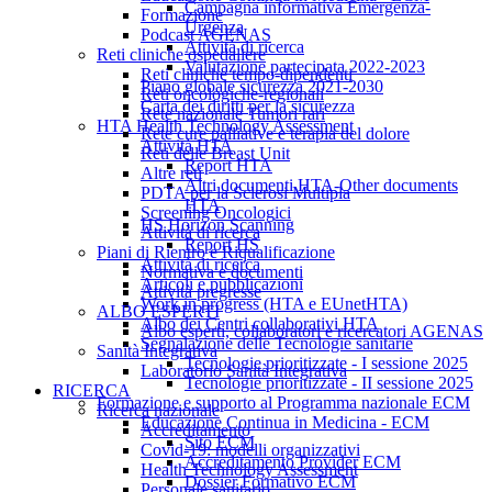
Campagna informativa Emergenza-
Formazione
Urgenza
Podcast AGENAS
Attività di ricerca
Reti cliniche ospedaliere
Valutazione partecipata 2022-2023
Reti cliniche tempo-dipendenti
Piano globale sicurezza 2021-2030
Reti oncologiche-regionali
Carta dei diritti per la sicurezza
Rete nazionale Tumori rari
HTA Health Technology Assessment
Rete cure palliative e terapia del dolore
Attività HTA
Reti delle Breast Unit
Report HTA
Altre reti
Altri documenti HTA-Other documents
PDTA per la Sclerosi Multipla
HTA
Screening Oncologici
HS Horizon Scanning
Attività di ricerca
Report HS
Piani di Rientro e Riqualificazione
Attività di ricerca
Normativa e documenti
Articoli e pubblicazioni
Attività pregresse
Work in progress (HTA e EUnetHTA)
ALBO ESPERTI
Albo dei Centri collaborativi HTA
Albo esperti, collaboratori e ricercatori AGENAS
Segnalazione delle Tecnologie sanitarie
Sanità Integrativa
Tecnologie prioritizzate - I sessione 2025
Laboratorio Sanità Integrativa
Tecnologie prioritizzate - II sessione 2025
RICERCA
Formazione e supporto al Programma nazionale ECM
Ricerca nazionale
Educazione Continua in Medicina - ECM
Accreditamento
Sito ECM
Covid-19: modelli organizzativi
Accreditamento Provider ECM
Health Technology Assessment
Dossier Formativo ECM
Personale sanitario