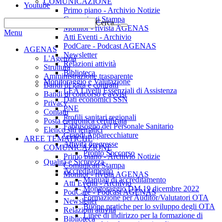
COMUNICAZIONE
Youtube
Primo piano - Archivio Notizie
Comunicati Stampa
Cerca...
Monitor - rivista AGENAS
Menu
Atti Eventi - Archivio
PodCare - Podcast AGENAS
AGENAS
Newsletter
L'Agenzia
Relazioni attività
Struttura
Biblioteca
Amministrazione trasparente
Monitoraggio e Valutazione
Bandi di gara e contratti
LEA Livelli Essenziali di Assistenza
Bandi di concorso e avvisi
Dati economici SSN
Privacy
PNE
Contatti
Profili sanitari regionali
Posta elettronica certificata
Fabbisogno del Personale Sanitario
Elenco siti tematici
Grandi Apparecchiature
AREE TEMATICHE
Attività pregresse
COMUNICAZIONE
Pronto Soccorso
Primo piano - Archivio Notizie
Qualità e Sicurezza
Comunicati Stampa
Accreditamento
Monitor - rivista AGENAS
Manuali di accreditamento
Atti Eventi - Archivio
Monitoraggio DM 19 dicembre 2022
PodCare - Podcast AGENAS
Formazione per Auditor/Valutatori OTA
Newsletter
Buone pratiche per lo sviluppo degli OTA
Relazioni attività
Linee di indirizzo per la formazione di
Biblioteca