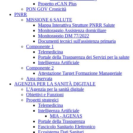
Progetto eCAN Plus
PON GOV Cronicità
PNRR
MISSIONE 6 SALUTE
Mappa Interattiva Strutture PNRR Salute
Monitoraggio Assistenza domiciliare
Monitoraggio DM 77/2022
Documenti tecnici sull'assistenza primaria
Componente 1
Telemedicina
Portale della Trasparenza dei Servizi per la salute
Intelligenza Artificiale
Componente 2
Attestazione Target Formazione Manageriale
Area riservata
AGENZIA PER LA SANITÀ DIGITALE
L'Agenzia per la sanità digitale
Obiettivi e Funzioni
Progetti strategici
Telemedicina
Intelligenza Artificiale
MIA - AGENAS
Portale della Trasparenza
Fascicolo Sanitario Elettronico
Ecosistema Dati Sanitari