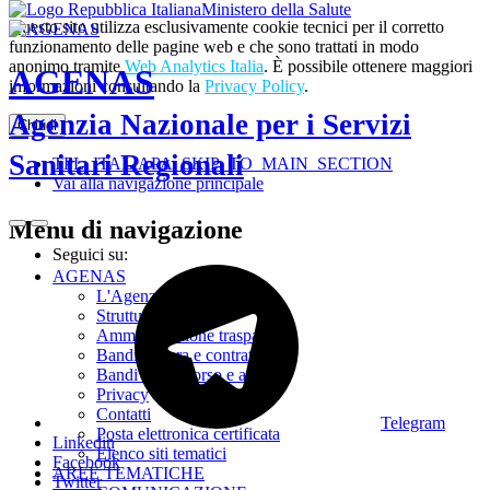
Ministero della Salute
Questo sito utilizza esclusivamente cookie tecnici per il corretto
funzionamento delle pagine web e che sono trattati in modo
anonimo tramite
Web Analytics Italia
. È possibile ottenere maggiori
AGENAS
informazioni consultando la
Privacy Policy
.
Agenzia Nazionale per i Servizi
Chiudi
Sanitari Regionali
TPL_ITALIAPA_SKIP_TO_MAIN_SECTION
Vai alla navigazione principale
Menu di navigazione
Seguici su:
AGENAS
L'Agenzia
Struttura
Amministrazione trasparente
Bandi di gara e contratti
Bandi di concorso e avvisi
Privacy
Contatti
Telegram
Posta elettronica certificata
Linkedin
Elenco siti tematici
Facebook
AREE TEMATICHE
Twitter