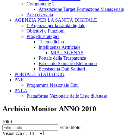
Componente 2
Attestazione Target Formazione Manageriale
Area riservata
AGENZIA PER LA SANITÀ DIGITALE
L'Agenzia per la sanità digitale
Obiettivi e Funzioni
Progetti strategici
Telemedicina
Intelligenza Artificiale
MIA - AGENAS
Portale della Trasparenza
Fascicolo Sanitario Elettronico
Ecosistema Dati Sanitari
PORTALE STATISTICO
PNE
Programma Nazionale Esiti
PNLA
Piattaforma Nazionale delle Liste di Attesa
Archivio Monitor ANNO 2010
Filtri
Filtro titolo
Visualizza n.