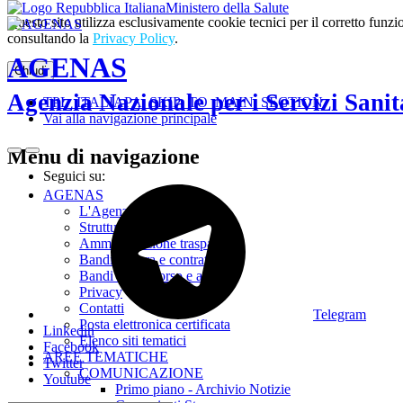
Ministero della Salute
Questo sito utilizza esclusivamente cookie tecnici per il corretto fu
consultando la
Privacy Policy
.
AGENAS
Chiudi
Agenzia Nazionale per i Servizi Sanit
TPL_ITALIAPA_SKIP_TO_MAIN_SECTION
Vai alla navigazione principale
Menu di navigazione
Seguici su:
AGENAS
L'Agenzia
Struttura
Amministrazione trasparente
Bandi di gara e contratti
Bandi di concorso e avvisi
Privacy
Contatti
Telegram
Posta elettronica certificata
Linkedin
Elenco siti tematici
Facebook
AREE TEMATICHE
Twitter
COMUNICAZIONE
Youtube
Primo piano - Archivio Notizie