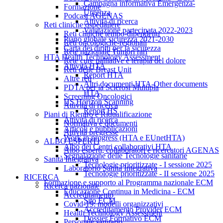
Campagna informativa Emergenza-
Formazione
Urgenza
Podcast AGENAS
Attività di ricerca
Reti cliniche ospedaliere
Valutazione partecipata 2022-2023
Reti cliniche tempo-dipendenti
Piano globale sicurezza 2021-2030
Reti oncologiche-regionali
Carta dei diritti per la sicurezza
Rete nazionale Tumori rari
HTA Health Technology Assessment
Rete cure palliative e terapia del dolore
Attività HTA
Reti delle Breast Unit
Report HTA
Altre reti
Altri documenti HTA-Other documents
PDTA per la Sclerosi Multipla
HTA
Screening Oncologici
HS Horizon Scanning
Attività di ricerca
Report HS
Piani di Rientro e Riqualificazione
Attività di ricerca
Normativa e documenti
Articoli e pubblicazioni
Attività pregresse
Work in progress (HTA e EUnetHTA)
ALBO ESPERTI
Albo dei Centri collaborativi HTA
Albo esperti, collaboratori e ricercatori AGENAS
Segnalazione delle Tecnologie sanitarie
Sanità Integrativa
Tecnologie prioritizzate - I sessione 2025
Laboratorio Sanità Integrativa
Tecnologie prioritizzate - II sessione 2025
RICERCA
Formazione e supporto al Programma nazionale ECM
Ricerca nazionale
Educazione Continua in Medicina - ECM
Accreditamento
Sito ECM
Covid-19: modelli organizzativi
Accreditamento Provider ECM
Health Technology Assessment
Dossier Formativo ECM
Personale sanitario