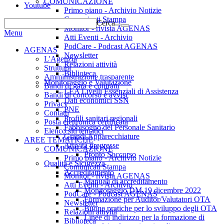
COMUNICAZIONE
Youtube
Primo piano - Archivio Notizie
Comunicati Stampa
Cerca...
Monitor - rivista AGENAS
Menu
Atti Eventi - Archivio
PodCare - Podcast AGENAS
AGENAS
Newsletter
L'Agenzia
Relazioni attività
Struttura
Biblioteca
Amministrazione trasparente
Monitoraggio e Valutazione
Bandi di gara e contratti
LEA Livelli Essenziali di Assistenza
Bandi di concorso e avvisi
Dati economici SSN
Privacy
PNE
Contatti
Profili sanitari regionali
Posta elettronica certificata
Fabbisogno del Personale Sanitario
Elenco siti tematici
Grandi Apparecchiature
AREE TEMATICHE
Attività pregresse
COMUNICAZIONE
Pronto Soccorso
Primo piano - Archivio Notizie
Qualità e Sicurezza
Comunicati Stampa
Accreditamento
Monitor - rivista AGENAS
Manuali di accreditamento
Atti Eventi - Archivio
Monitoraggio DM 19 dicembre 2022
PodCare - Podcast AGENAS
Formazione per Auditor/Valutatori OTA
Newsletter
Buone pratiche per lo sviluppo degli OTA
Relazioni attività
Linee di indirizzo per la formazione di
Biblioteca