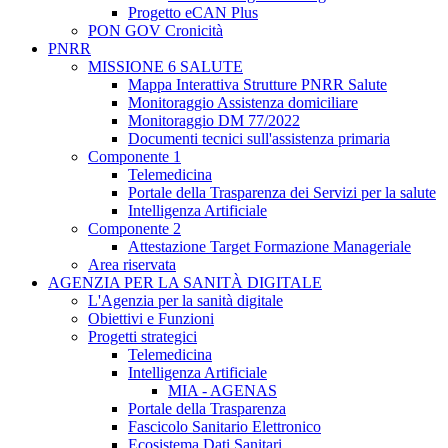
Progetto eCAN Plus
PON GOV Cronicità
PNRR
MISSIONE 6 SALUTE
Mappa Interattiva Strutture PNRR Salute
Monitoraggio Assistenza domiciliare
Monitoraggio DM 77/2022
Documenti tecnici sull'assistenza primaria
Componente 1
Telemedicina
Portale della Trasparenza dei Servizi per la salute
Intelligenza Artificiale
Componente 2
Attestazione Target Formazione Manageriale
Area riservata
AGENZIA PER LA SANITÀ DIGITALE
L'Agenzia per la sanità digitale
Obiettivi e Funzioni
Progetti strategici
Telemedicina
Intelligenza Artificiale
MIA - AGENAS
Portale della Trasparenza
Fascicolo Sanitario Elettronico
Ecosistema Dati Sanitari