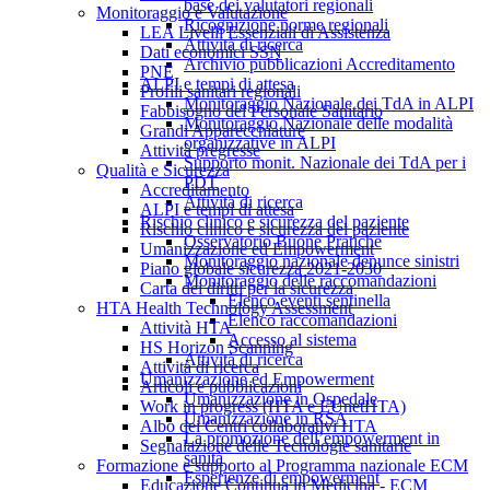
base dei valutatori regionali
Monitoraggio e Valutazione
Ricognizione norme regionali
LEA Livelli Essenziali di Assistenza
Attività di ricerca
Dati economici SSN
Archivio pubblicazioni Accreditamento
PNE
ALPI e tempi di attesa
Profili sanitari regionali
Monitoraggio Nazionale dei TdA in ALPI
Fabbisogno del Personale Sanitario
Monitoraggio Nazionale delle modalità
Grandi Apparecchiature
organizzative in ALPI
Attività pregresse
Supporto monit. Nazionale dei TdA per i
Qualità e Sicurezza
PDT
Accreditamento
Attività di ricerca
ALPI e tempi di attesa
Rischio clinico e sicurezza del paziente
Rischio clinico e sicurezza del paziente
Osservatorio Buone Pratiche
Umanizzazione ed Empowerment
Monitoraggio nazionale denunce sinistri
Piano globale sicurezza 2021-2030
Monitoraggio delle raccomandazioni
Carta dei diritti per la sicurezza
Elenco eventi sentinella
HTA Health Technology Assessment
Elenco raccomandazioni
Attività HTA
Accesso al sistema
HS Horizon Scanning
Attività di ricerca
Attività di ricerca
Umanizzazione ed Empowerment
Articoli e pubblicazioni
Umanizzazione in Ospedale
Work in progress (HTA e EUnetHTA)
Umanizzazione in RSA
Albo dei Centri collaborativi HTA
La promozione dell’empowerment in
Segnalazione delle Tecnologie sanitarie
sanità
Formazione e supporto al Programma nazionale ECM
Esperienze di empowerment
Educazione Continua in Medicina - ECM