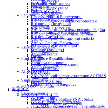
Banche Dati
Programmazione sanitaria
Formazione
Qualità e Rischio clinico
Podcast AGENAS
Tempi e liste di attesa
Reti cliniche ospedaliere
Umanizzazione ed Empowerment
Reti cliniche tempo-dipendenti
Archivio Progetti - Assistenza ospedaliera e
Reti oncologiche-regionali
specialistica
Rete nazionale Tumori rari
Archivio Progetti - Assistenza primaria e fragilità
Rete cure palliative e terapia del dolore
Archivio Progetti - Lea e Spesa Sanitaria
Reti delle Breast Unit
Archivio Progetti - Management sanitario
Altre reti
Archivio Progetti - Prevenzione
PDTA per la Sclerosi Multipla
Ricerca internazionale
Screening Oncologici
Buone pratiche
Attività di ricerca
Fragilità
Piani di Rientro e Riqualificazione
Equità
Normativa e documenti
Health Technology Assessment
Attività pregresse
Personale sanitario
ALBO ESPERTI
Reti europee
Albo esperti, collaboratori e ricercatori AGENAS
Valutazione performance
Sanità Integrativa
Progetto eCAN Plus
Laboratorio Sanità Integrativa
PON GOV Cronicità
RICERCA
PNRR
Ricerca nazionale
MISSIONE 6 SALUTE
Accreditamento
Mappa Interattiva Strutture PNRR Salute
Covid-19: modelli organizzativi
Monitoraggio Assistenza domiciliare
Modelli organizzativi per l’efficientamento
Monitoraggio DM 77/2022