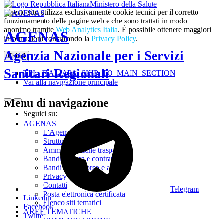
Ministero della Salute
Questo sito utilizza esclusivamente cookie tecnici per il corretto
funzionamento delle pagine web e che sono trattati in modo
anonimo tramite
Web Analytics Italia
. È possibile ottenere maggiori
AGENAS
informazioni consultando la
Privacy Policy
.
Agenzia Nazionale per i Servizi
Chiudi
Sanitari Regionali
TPL_ITALIAPA_SKIP_TO_MAIN_SECTION
Vai alla navigazione principale
Menu di navigazione
Seguici su:
AGENAS
L'Agenzia
Struttura
Amministrazione trasparente
Bandi di gara e contratti
Bandi di concorso e avvisi
Privacy
Contatti
Telegram
Posta elettronica certificata
Linkedin
Elenco siti tematici
Facebook
AREE TEMATICHE
Twitter