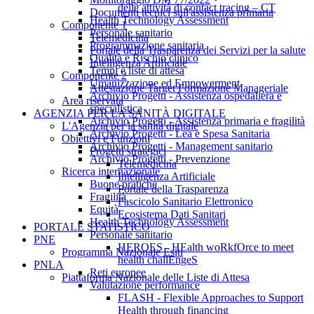
delle attività di contact tracing – CT
Documenti tecnici sull'assistenza primaria
Health Technology Assessment
Componente 1
Personale sanitario
Telemedicina
Programmazione sanitaria
Portale della Trasparenza dei Servizi per la salute
Qualità e Rischio clinico
Intelligenza Artificiale
Tempi e liste di attesa
Componente 2
Umanizzazione ed Empowerment
Attestazione Target Formazione Manageriale
Archivio Progetti - Assistenza ospedaliera e
Area riservata
specialistica
AGENZIA PER LA SANITÀ DIGITALE
Archivio Progetti - Assistenza primaria e fragilità
L'Agenzia per la sanità digitale
Archivio Progetti - Lea e Spesa Sanitaria
Obiettivi e Funzioni
Archivio Progetti - Management sanitario
Progetti strategici
Archivio Progetti - Prevenzione
Telemedicina
Ricerca internazionale
Intelligenza Artificiale
Buone pratiche
Portale della Trasparenza
Fragilità
Fascicolo Sanitario Elettronico
Equità
Ecosistema Dati Sanitari
Health Technology Assessment
PORTALE STATISTICO
Personale sanitario
PNE
HEROES - HEalth woRkfOrce to meet
Programma Nazionale Esiti
health challEngeS
PNLA
Reti europee
Piattaforma Nazionale delle Liste di Attesa
Valutazione performance
FLASH - Flexible Approaches to Support
Health through financing