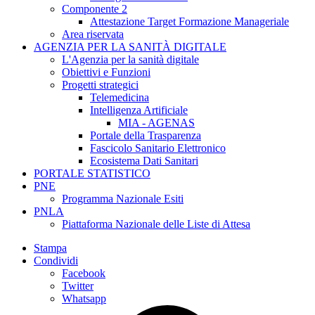
Componente 2
Attestazione Target Formazione Manageriale
Area riservata
AGENZIA PER LA SANITÀ DIGITALE
L'Agenzia per la sanità digitale
Obiettivi e Funzioni
Progetti strategici
Telemedicina
Intelligenza Artificiale
MIA - AGENAS
Portale della Trasparenza
Fascicolo Sanitario Elettronico
Ecosistema Dati Sanitari
PORTALE STATISTICO
PNE
Programma Nazionale Esiti
PNLA
Piattaforma Nazionale delle Liste di Attesa
Stampa
Condividi
Facebook
Twitter
Whatsapp