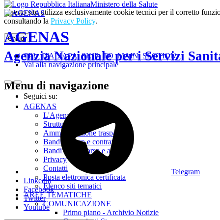
Ministero della Salute
Questo sito utilizza esclusivamente cookie tecnici per il corretto fu
consultando la
Privacy Policy
.
AGENAS
Chiudi
Agenzia Nazionale per i Servizi Sanit
TPL_ITALIAPA_SKIP_TO_MAIN_SECTION
Vai alla navigazione principale
Menu di navigazione
Seguici su:
AGENAS
L'Agenzia
Struttura
Amministrazione trasparente
Bandi di gara e contratti
Bandi di concorso e avvisi
Privacy
Contatti
Telegram
Posta elettronica certificata
Linkedin
Elenco siti tematici
Facebook
AREE TEMATICHE
Twitter
COMUNICAZIONE
Youtube
Primo piano - Archivio Notizie