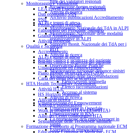
base dei valutatori regionali
Monitoraggio e Valutazione
Ricognizione norme regionali
LEA Livelli Essenziali di Assistenza
Attività di ricerca
Dati economici SSN
Archivio pubblicazioni Accreditamento
PNE
ALPI e tempi di attesa
Profili sanitari regionali
Monitoraggio Nazionale dei TdA in ALPI
Fabbisogno del Personale Sanitario
Monitoraggio Nazionale delle modalità
Grandi Apparecchiature
organizzative in ALPI
Attività pregresse
Supporto monit. Nazionale dei TdA per i
Qualità e Sicurezza
PDT
Accreditamento
Attività di ricerca
ALPI e tempi di attesa
Rischio clinico e sicurezza del paziente
Rischio clinico e sicurezza del paziente
Osservatorio Buone Pratiche
Umanizzazione ed Empowerment
Monitoraggio nazionale denunce sinistri
Piano globale sicurezza 2021-2030
Monitoraggio delle raccomandazioni
Carta dei diritti per la sicurezza
Elenco eventi sentinella
HTA Health Technology Assessment
Elenco raccomandazioni
Attività HTA
Accesso al sistema
HS Horizon Scanning
Attività di ricerca
Attività di ricerca
Umanizzazione ed Empowerment
Articoli e pubblicazioni
Umanizzazione in Ospedale
Work in progress (HTA e EUnetHTA)
Umanizzazione in RSA
Albo dei Centri collaborativi HTA
La promozione dell’empowerment in
Segnalazione delle Tecnologie sanitarie
sanità
Formazione e supporto al Programma nazionale ECM
Esperienze di empowerment
Educazione Continua in Medicina - ECM