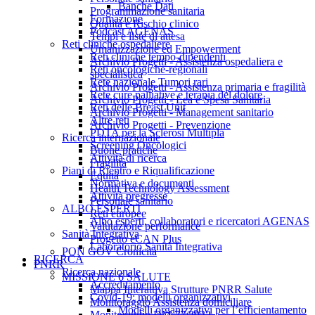
Banche Dati
Programmazione sanitaria
Formazione
Qualità e Rischio clinico
Podcast AGENAS
Tempi e liste di attesa
Reti cliniche ospedaliere
Umanizzazione ed Empowerment
Reti cliniche tempo-dipendenti
Archivio Progetti - Assistenza ospedaliera e
Reti oncologiche-regionali
specialistica
Rete nazionale Tumori rari
Archivio Progetti - Assistenza primaria e fragilità
Rete cure palliative e terapia del dolore
Archivio Progetti - Lea e Spesa Sanitaria
Reti delle Breast Unit
Archivio Progetti - Management sanitario
Altre reti
Archivio Progetti - Prevenzione
PDTA per la Sclerosi Multipla
Ricerca internazionale
Screening Oncologici
Buone pratiche
Attività di ricerca
Fragilità
Piani di Rientro e Riqualificazione
Equità
Normativa e documenti
Health Technology Assessment
Attività pregresse
Personale sanitario
ALBO ESPERTI
Reti europee
Albo esperti, collaboratori e ricercatori AGENAS
Valutazione performance
Sanità Integrativa
Progetto eCAN Plus
Laboratorio Sanità Integrativa
PON GOV Cronicità
RICERCA
PNRR
Ricerca nazionale
MISSIONE 6 SALUTE
Accreditamento
Mappa Interattiva Strutture PNRR Salute
Covid-19: modelli organizzativi
Monitoraggio Assistenza domiciliare
Modelli organizzativi per l’efficientamento
Monitoraggio DM 77/2022