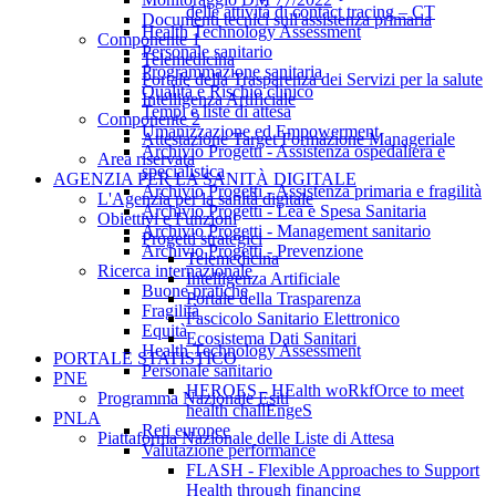
delle attività di contact tracing – CT
Documenti tecnici sull'assistenza primaria
Health Technology Assessment
Componente 1
Personale sanitario
Telemedicina
Programmazione sanitaria
Portale della Trasparenza dei Servizi per la salute
Qualità e Rischio clinico
Intelligenza Artificiale
Tempi e liste di attesa
Componente 2
Umanizzazione ed Empowerment
Attestazione Target Formazione Manageriale
Archivio Progetti - Assistenza ospedaliera e
Area riservata
specialistica
AGENZIA PER LA SANITÀ DIGITALE
Archivio Progetti - Assistenza primaria e fragilità
L'Agenzia per la sanità digitale
Archivio Progetti - Lea e Spesa Sanitaria
Obiettivi e Funzioni
Archivio Progetti - Management sanitario
Progetti strategici
Archivio Progetti - Prevenzione
Telemedicina
Ricerca internazionale
Intelligenza Artificiale
Buone pratiche
Portale della Trasparenza
Fragilità
Fascicolo Sanitario Elettronico
Equità
Ecosistema Dati Sanitari
Health Technology Assessment
PORTALE STATISTICO
Personale sanitario
PNE
HEROES - HEalth woRkfOrce to meet
Programma Nazionale Esiti
health challEngeS
PNLA
Reti europee
Piattaforma Nazionale delle Liste di Attesa
Valutazione performance
FLASH - Flexible Approaches to Support
Health through financing