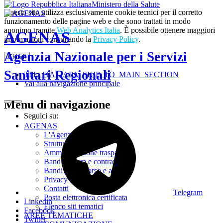
Ministero della Salute
Questo sito utilizza esclusivamente cookie tecnici per il corretto
funzionamento delle pagine web e che sono trattati in modo
anonimo tramite
Web Analytics Italia
. È possibile ottenere maggiori
AGENAS
informazioni consultando la
Privacy Policy
.
Agenzia Nazionale per i Servizi
Chiudi
Sanitari Regionali
TPL_ITALIAPA_SKIP_TO_MAIN_SECTION
Vai alla navigazione principale
Menu di navigazione
Seguici su:
AGENAS
L'Agenzia
Struttura
Amministrazione trasparente
Bandi di gara e contratti
Bandi di concorso e avvisi
Privacy
Contatti
Telegram
Posta elettronica certificata
Linkedin
Elenco siti tematici
Facebook
AREE TEMATICHE
Twitter