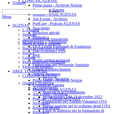
COMUNICAZIONE
Youtube
Primo piano - Archivio Notizie
Comunicati Stampa
Cerca...
Monitor - rivista AGENAS
Menu
Atti Eventi - Archivio
PodCare - Podcast AGENAS
AGENAS
Newsletter
L'Agenzia
Relazioni attività
Struttura
Biblioteca
Amministrazione trasparente
Monitoraggio e Valutazione
Bandi di gara e contratti
LEA Livelli Essenziali di Assistenza
Bandi di concorso e avvisi
Dati economici SSN
Privacy
PNE
Contatti
Profili sanitari regionali
Posta elettronica certificata
Fabbisogno del Personale Sanitario
Elenco siti tematici
Grandi Apparecchiature
AREE TEMATICHE
Attività pregresse
COMUNICAZIONE
Pronto Soccorso
Primo piano - Archivio Notizie
Qualità e Sicurezza
Comunicati Stampa
Accreditamento
Monitor - rivista AGENAS
Manuali di accreditamento
Atti Eventi - Archivio
Monitoraggio DM 19 dicembre 2022
PodCare - Podcast AGENAS
Formazione per Auditor/Valutatori OTA
Newsletter
Buone pratiche per lo sviluppo degli OTA
Relazioni attività
Linee di indirizzo per la formazione di
Biblioteca