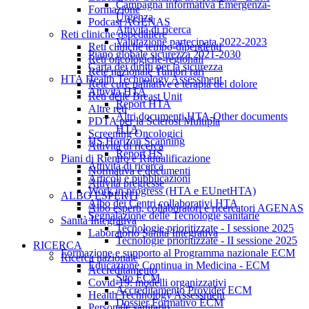
Campagna informativa Emergenza-
Formazione
Urgenza
Podcast AGENAS
Attività di ricerca
Reti cliniche ospedaliere
Valutazione partecipata 2022-2023
Reti cliniche tempo-dipendenti
Piano globale sicurezza 2021-2030
Reti oncologiche-regionali
Carta dei diritti per la sicurezza
Rete nazionale Tumori rari
HTA Health Technology Assessment
Rete cure palliative e terapia del dolore
Attività HTA
Reti delle Breast Unit
Report HTA
Altre reti
Altri documenti HTA-Other documents
PDTA per la Sclerosi Multipla
HTA
Screening Oncologici
HS Horizon Scanning
Attività di ricerca
Report HS
Piani di Rientro e Riqualificazione
Attività di ricerca
Normativa e documenti
Articoli e pubblicazioni
Attività pregresse
Work in progress (HTA e EUnetHTA)
ALBO ESPERTI
Albo dei Centri collaborativi HTA
Albo esperti, collaboratori e ricercatori AGENAS
Segnalazione delle Tecnologie sanitarie
Sanità Integrativa
Tecnologie prioritizzate - I sessione 2025
Laboratorio Sanità Integrativa
Tecnologie prioritizzate - II sessione 2025
RICERCA
Formazione e supporto al Programma nazionale ECM
Ricerca nazionale
Educazione Continua in Medicina - ECM
Accreditamento
Sito ECM
Covid-19: modelli organizzativi
Accreditamento Provider ECM
Health Technology Assessment
Dossier Formativo ECM
Personale sanitario