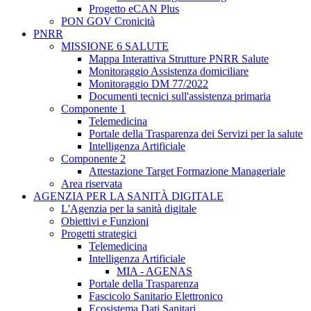
Progetto eCAN Plus
PON GOV Cronicità
PNRR
MISSIONE 6 SALUTE
Mappa Interattiva Strutture PNRR Salute
Monitoraggio Assistenza domiciliare
Monitoraggio DM 77/2022
Documenti tecnici sull'assistenza primaria
Componente 1
Telemedicina
Portale della Trasparenza dei Servizi per la salute
Intelligenza Artificiale
Componente 2
Attestazione Target Formazione Manageriale
Area riservata
AGENZIA PER LA SANITÀ DIGITALE
L'Agenzia per la sanità digitale
Obiettivi e Funzioni
Progetti strategici
Telemedicina
Intelligenza Artificiale
MIA - AGENAS
Portale della Trasparenza
Fascicolo Sanitario Elettronico
Ecosistema Dati Sanitari