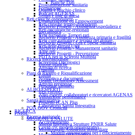
Banche Dati
Programmazione sanitaria
Formazione
Qualità e Rischio clinico
Podcast AGENAS
Tempi e liste di attesa
Reti cliniche ospedaliere
Umanizzazione ed Empowerment
Reti cliniche tempo-dipendenti
Archivio Progetti - Assistenza ospedaliera e
Reti oncologiche-regionali
specialistica
Rete nazionale Tumori rari
Archivio Progetti - Assistenza primaria e fragilità
Rete cure palliative e terapia del dolore
Archivio Progetti - Lea e Spesa Sanitaria
Reti delle Breast Unit
Archivio Progetti - Management sanitario
Altre reti
Archivio Progetti - Prevenzione
PDTA per la Sclerosi Multipla
Ricerca internazionale
Screening Oncologici
Buone pratiche
Attività di ricerca
Fragilità
Piani di Rientro e Riqualificazione
Equità
Normativa e documenti
Health Technology Assessment
Attività pregresse
Personale sanitario
ALBO ESPERTI
Reti europee
Albo esperti, collaboratori e ricercatori AGENAS
Valutazione performance
Sanità Integrativa
Progetto eCAN Plus
Laboratorio Sanità Integrativa
PON GOV Cronicità
RICERCA
PNRR
Ricerca nazionale
MISSIONE 6 SALUTE
Accreditamento
Mappa Interattiva Strutture PNRR Salute
Covid-19: modelli organizzativi
Monitoraggio Assistenza domiciliare
Modelli organizzativi per l’efficientamento
Monitoraggio DM 77/2022