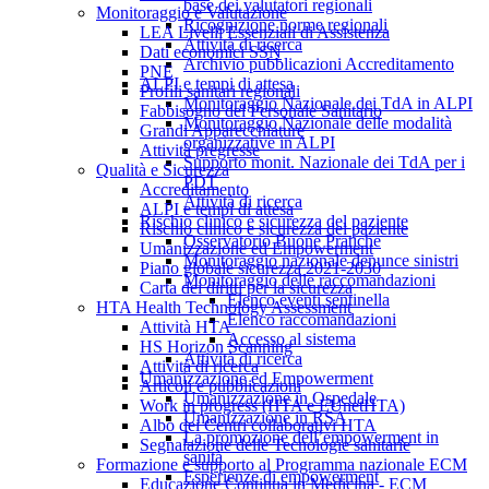
base dei valutatori regionali
Monitoraggio e Valutazione
Ricognizione norme regionali
LEA Livelli Essenziali di Assistenza
Attività di ricerca
Dati economici SSN
Archivio pubblicazioni Accreditamento
PNE
ALPI e tempi di attesa
Profili sanitari regionali
Monitoraggio Nazionale dei TdA in ALPI
Fabbisogno del Personale Sanitario
Monitoraggio Nazionale delle modalità
Grandi Apparecchiature
organizzative in ALPI
Attività pregresse
Supporto monit. Nazionale dei TdA per i
Qualità e Sicurezza
PDT
Accreditamento
Attività di ricerca
ALPI e tempi di attesa
Rischio clinico e sicurezza del paziente
Rischio clinico e sicurezza del paziente
Osservatorio Buone Pratiche
Umanizzazione ed Empowerment
Monitoraggio nazionale denunce sinistri
Piano globale sicurezza 2021-2030
Monitoraggio delle raccomandazioni
Carta dei diritti per la sicurezza
Elenco eventi sentinella
HTA Health Technology Assessment
Elenco raccomandazioni
Attività HTA
Accesso al sistema
HS Horizon Scanning
Attività di ricerca
Attività di ricerca
Umanizzazione ed Empowerment
Articoli e pubblicazioni
Umanizzazione in Ospedale
Work in progress (HTA e EUnetHTA)
Umanizzazione in RSA
Albo dei Centri collaborativi HTA
La promozione dell’empowerment in
Segnalazione delle Tecnologie sanitarie
sanità
Formazione e supporto al Programma nazionale ECM
Esperienze di empowerment
Educazione Continua in Medicina - ECM