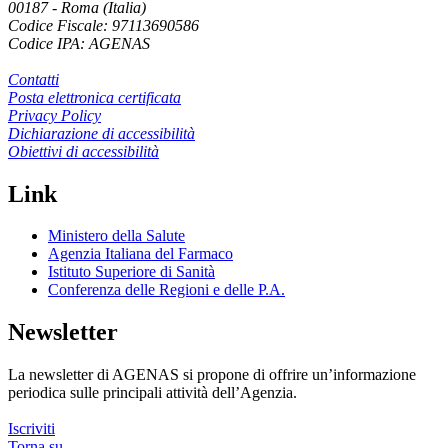
00187
-
Roma (Italia)
Codice Fiscale: 97113690586
Codice IPA: AGENAS
Contatti
Posta elettronica certificata
Privacy Policy
Dichiarazione di accessibilità
Obiettivi di accessibilità
Link
Ministero della Salute
Agenzia Italiana del Farmaco
Istituto Superiore di Sanità
Conferenza delle Regioni e delle P.A.
Newsletter
La newsletter di AGENAS si propone di offrire un’informazione
periodica sulle principali attività dell’Agenzia.
Iscriviti
Torna su