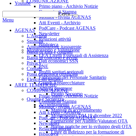
COMUNICAZIONE
Youtube
Primo piano - Archivio Notizie
Comunicati Stampa
Cerca...
Monitor - rivista AGENAS
Menu
Atti Eventi - Archivio
PodCare - Podcast AGENAS
AGENAS
Newsletter
L'Agenzia
Relazioni attività
Struttura
Biblioteca
Amministrazione trasparente
Monitoraggio e Valutazione
Bandi di gara e contratti
LEA Livelli Essenziali di Assistenza
Bandi di concorso e avvisi
Dati economici SSN
Privacy
PNE
Contatti
Profili sanitari regionali
Posta elettronica certificata
Fabbisogno del Personale Sanitario
Elenco siti tematici
Grandi Apparecchiature
AREE TEMATICHE
Attività pregresse
COMUNICAZIONE
Pronto Soccorso
Primo piano - Archivio Notizie
Qualità e Sicurezza
Comunicati Stampa
Accreditamento
Monitor - rivista AGENAS
Manuali di accreditamento
Atti Eventi - Archivio
Monitoraggio DM 19 dicembre 2022
PodCare - Podcast AGENAS
Formazione per Auditor/Valutatori OTA
Newsletter
Buone pratiche per lo sviluppo degli OTA
Relazioni attività
Linee di indirizzo per la formazione di
Biblioteca