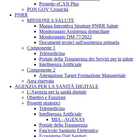
Progetto eCAN Plus
PON GOV Cronicità
PNRR
MISSIONE 6 SALUTE
Mappa Interattiva Strutture PNRR Salute
Monitoraggio Assistenza domiciliare
Monitoraggio DM 77/2022
Documenti tecnici sull'assistenza primaria
Componente 1
Telemedicina
Portale della Trasparenza dei Servizi per la salute
Intelligenza Artificiale
Componente 2
Attestazione Target Formazione Manageriale
Area riservata
AGENZIA PER LA SANITÀ DIGITALE
L'Agenzia per la sanità digitale
Obiettivi e Funzioni
Progetti strategici
Telemedicina
Intelligenza Artificiale
MIA - AGENAS
Portale della Trasparenza
Fascicolo Sanitario Elettronico
Ecosistema Dati Sanitari