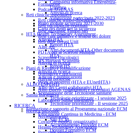
Campagna informativa Emergenza-
Formazione
Urgenza
Podcast AGENAS
Attività di ricerca
Reti cliniche ospedaliere
Valutazione partecipata 2022-2023
Reti cliniche tempo-dipendenti
Piano globale sicurezza 2021-2030
Reti oncologiche-regionali
Carta dei diritti per la sicurezza
Rete nazionale Tumori rari
HTA Health Technology Assessment
Rete cure palliative e terapia del dolore
Attività HTA
Reti delle Breast Unit
Report HTA
Altre reti
Altri documenti HTA-Other documents
PDTA per la Sclerosi Multipla
HTA
Screening Oncologici
HS Horizon Scanning
Attività di ricerca
Report HS
Piani di Rientro e Riqualificazione
Attività di ricerca
Normativa e documenti
Articoli e pubblicazioni
Attività pregresse
Work in progress (HTA e EUnetHTA)
ALBO ESPERTI
Albo dei Centri collaborativi HTA
Albo esperti, collaboratori e ricercatori AGENAS
Segnalazione delle Tecnologie sanitarie
Sanità Integrativa
Tecnologie prioritizzate - I sessione 2025
Laboratorio Sanità Integrativa
Tecnologie prioritizzate - II sessione 2025
RICERCA
Formazione e supporto al Programma nazionale ECM
Ricerca nazionale
Educazione Continua in Medicina - ECM
Accreditamento
Sito ECM
Covid-19: modelli organizzativi
Accreditamento Provider ECM
Health Technology Assessment
Dossier Formativo ECM
Personale sanitario