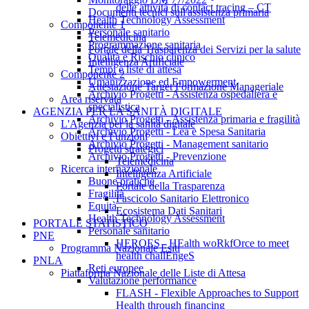
delle attività di contact tracing – CT
Documenti tecnici sull'assistenza primaria
Health Technology Assessment
Componente 1
Personale sanitario
Telemedicina
Programmazione sanitaria
Portale della Trasparenza dei Servizi per la salute
Qualità e Rischio clinico
Intelligenza Artificiale
Tempi e liste di attesa
Componente 2
Umanizzazione ed Empowerment
Attestazione Target Formazione Manageriale
Archivio Progetti - Assistenza ospedaliera e
Area riservata
specialistica
AGENZIA PER LA SANITÀ DIGITALE
Archivio Progetti - Assistenza primaria e fragilità
L'Agenzia per la sanità digitale
Archivio Progetti - Lea e Spesa Sanitaria
Obiettivi e Funzioni
Archivio Progetti - Management sanitario
Progetti strategici
Archivio Progetti - Prevenzione
Telemedicina
Ricerca internazionale
Intelligenza Artificiale
Buone pratiche
Portale della Trasparenza
Fragilità
Fascicolo Sanitario Elettronico
Equità
Ecosistema Dati Sanitari
Health Technology Assessment
PORTALE STATISTICO
Personale sanitario
PNE
HEROES - HEalth woRkfOrce to meet
Programma Nazionale Esiti
health challEngeS
PNLA
Reti europee
Piattaforma Nazionale delle Liste di Attesa
Valutazione performance
FLASH - Flexible Approaches to Support
Health through financing