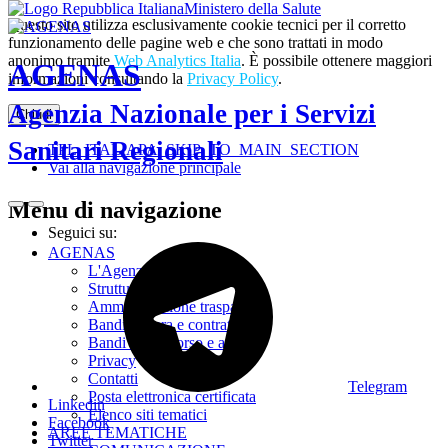
Ministero della Salute
Questo sito utilizza esclusivamente cookie tecnici per il corretto
funzionamento delle pagine web e che sono trattati in modo
anonimo tramite
Web Analytics Italia
. È possibile ottenere maggiori
AGENAS
informazioni consultando la
Privacy Policy
.
Agenzia Nazionale per i Servizi
Chiudi
Sanitari Regionali
TPL_ITALIAPA_SKIP_TO_MAIN_SECTION
Vai alla navigazione principale
Menu di navigazione
Seguici su:
AGENAS
L'Agenzia
Struttura
Amministrazione trasparente
Bandi di gara e contratti
Bandi di concorso e avvisi
Privacy
Contatti
Telegram
Posta elettronica certificata
Linkedin
Elenco siti tematici
Facebook
AREE TEMATICHE
Twitter