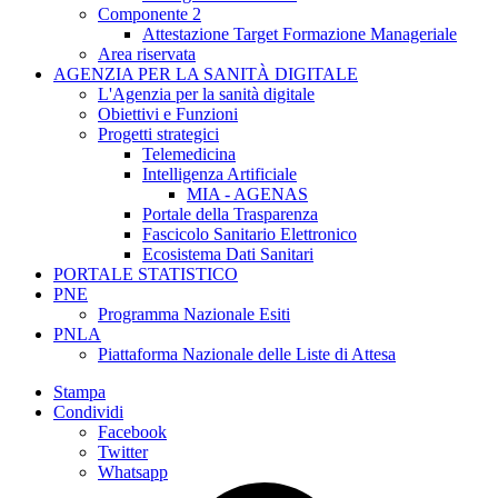
Componente 2
Attestazione Target Formazione Manageriale
Area riservata
AGENZIA PER LA SANITÀ DIGITALE
L'Agenzia per la sanità digitale
Obiettivi e Funzioni
Progetti strategici
Telemedicina
Intelligenza Artificiale
MIA - AGENAS
Portale della Trasparenza
Fascicolo Sanitario Elettronico
Ecosistema Dati Sanitari
PORTALE STATISTICO
PNE
Programma Nazionale Esiti
PNLA
Piattaforma Nazionale delle Liste di Attesa
Stampa
Condividi
Facebook
Twitter
Whatsapp