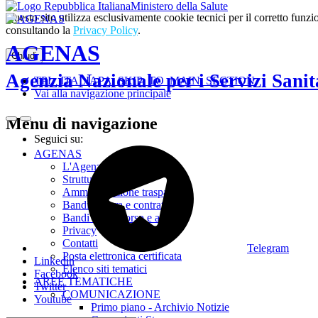
Ministero della Salute
Questo sito utilizza esclusivamente cookie tecnici per il corretto fu
consultando la
Privacy Policy
.
AGENAS
Chiudi
Agenzia Nazionale per i Servizi Sanit
TPL_ITALIAPA_SKIP_TO_MAIN_SECTION
Vai alla navigazione principale
Menu di navigazione
Seguici su:
AGENAS
L'Agenzia
Struttura
Amministrazione trasparente
Bandi di gara e contratti
Bandi di concorso e avvisi
Privacy
Contatti
Telegram
Posta elettronica certificata
Linkedin
Elenco siti tematici
Facebook
AREE TEMATICHE
Twitter
COMUNICAZIONE
Youtube
Primo piano - Archivio Notizie