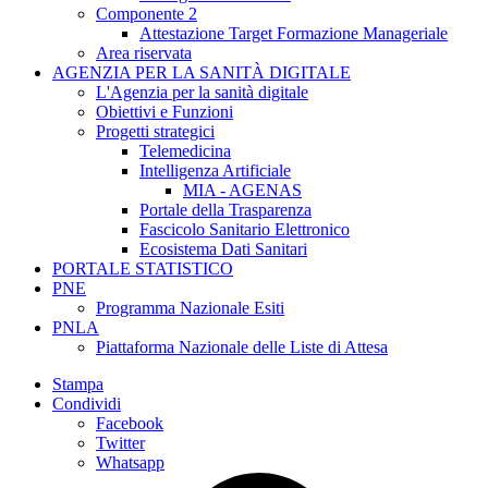
Componente 2
Attestazione Target Formazione Manageriale
Area riservata
AGENZIA PER LA SANITÀ DIGITALE
L'Agenzia per la sanità digitale
Obiettivi e Funzioni
Progetti strategici
Telemedicina
Intelligenza Artificiale
MIA - AGENAS
Portale della Trasparenza
Fascicolo Sanitario Elettronico
Ecosistema Dati Sanitari
PORTALE STATISTICO
PNE
Programma Nazionale Esiti
PNLA
Piattaforma Nazionale delle Liste di Attesa
Stampa
Condividi
Facebook
Twitter
Whatsapp