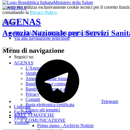
Ministero della Salute
Questo sito utilizza esclusivamente cookie tecnici per il corretto fu
consultando la
Privacy Policy
.
AGENAS
Chiudi
Agenzia Nazionale per i Servizi Sanit
TPL_ITALIAPA_SKIP_TO_MAIN_SECTION
Vai alla navigazione principale
Menu di navigazione
Seguici su:
AGENAS
L'Agenzia
Struttura
Amministrazione trasparente
Bandi di gara e contratti
Bandi di concorso e avvisi
Privacy
Contatti
Telegram
Posta elettronica certificata
Linkedin
Elenco siti tematici
Facebook
AREE TEMATICHE
Twitter
COMUNICAZIONE
Youtube
Primo piano - Archivio Notizie