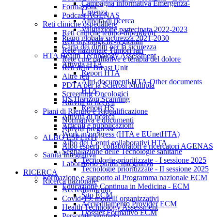
Campagna informativa Emergenza-
Formazione
Urgenza
Podcast AGENAS
Attività di ricerca
Reti cliniche ospedaliere
Valutazione partecipata 2022-2023
Reti cliniche tempo-dipendenti
Piano globale sicurezza 2021-2030
Reti oncologiche-regionali
Carta dei diritti per la sicurezza
Rete nazionale Tumori rari
HTA Health Technology Assessment
Rete cure palliative e terapia del dolore
Attività HTA
Reti delle Breast Unit
Report HTA
Altre reti
Altri documenti HTA-Other documents
PDTA per la Sclerosi Multipla
HTA
Screening Oncologici
HS Horizon Scanning
Attività di ricerca
Report HS
Piani di Rientro e Riqualificazione
Attività di ricerca
Normativa e documenti
Articoli e pubblicazioni
Attività pregresse
Work in progress (HTA e EUnetHTA)
ALBO ESPERTI
Albo dei Centri collaborativi HTA
Albo esperti, collaboratori e ricercatori AGENAS
Segnalazione delle Tecnologie sanitarie
Sanità Integrativa
Tecnologie prioritizzate - I sessione 2025
Laboratorio Sanità Integrativa
Tecnologie prioritizzate - II sessione 2025
RICERCA
Formazione e supporto al Programma nazionale ECM
Ricerca nazionale
Educazione Continua in Medicina - ECM
Accreditamento
Sito ECM
Covid-19: modelli organizzativi
Accreditamento Provider ECM
Health Technology Assessment
Dossier Formativo ECM
Personale sanitario