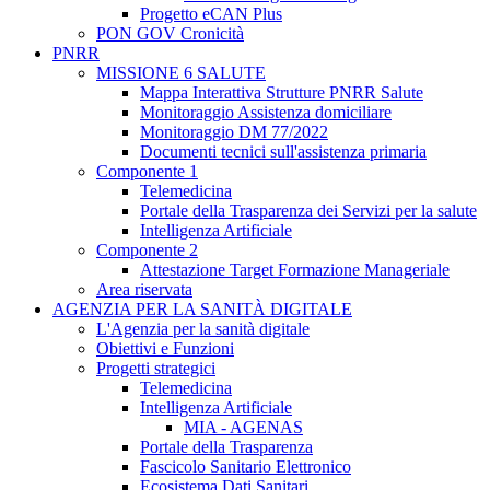
Progetto eCAN Plus
PON GOV Cronicità
PNRR
MISSIONE 6 SALUTE
Mappa Interattiva Strutture PNRR Salute
Monitoraggio Assistenza domiciliare
Monitoraggio DM 77/2022
Documenti tecnici sull'assistenza primaria
Componente 1
Telemedicina
Portale della Trasparenza dei Servizi per la salute
Intelligenza Artificiale
Componente 2
Attestazione Target Formazione Manageriale
Area riservata
AGENZIA PER LA SANITÀ DIGITALE
L'Agenzia per la sanità digitale
Obiettivi e Funzioni
Progetti strategici
Telemedicina
Intelligenza Artificiale
MIA - AGENAS
Portale della Trasparenza
Fascicolo Sanitario Elettronico
Ecosistema Dati Sanitari