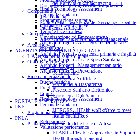
delle attività di contact tracing – CT
Documenti tecnici sull'assistenza primaria
Health Technology Assessment
Componente 1
Personale sanitario
Telemedicina
Programmazione sanitaria
Portale della Trasparenza dei Servizi per la salute
Qualità e Rischio clinico
Intelligenza Artificiale
Tempi e liste di attesa
Componente 2
Umanizzazione ed Empowerment
Attestazione Target Formazione Manageriale
Archivio Progetti - Assistenza ospedaliera e
Area riservata
specialistica
AGENZIA PER LA SANITÀ DIGITALE
Archivio Progetti - Assistenza primaria e fragilità
L'Agenzia per la sanità digitale
Archivio Progetti - Lea e Spesa Sanitaria
Obiettivi e Funzioni
Archivio Progetti - Management sanitario
Progetti strategici
Archivio Progetti - Prevenzione
Telemedicina
Ricerca internazionale
Intelligenza Artificiale
Buone pratiche
Portale della Trasparenza
Fragilità
Fascicolo Sanitario Elettronico
Equità
Ecosistema Dati Sanitari
Health Technology Assessment
PORTALE STATISTICO
Personale sanitario
PNE
HEROES - HEalth woRkfOrce to meet
Programma Nazionale Esiti
health challEngeS
PNLA
Reti europee
Piattaforma Nazionale delle Liste di Attesa
Valutazione performance
FLASH - Flexible Approaches to Support
Health through financing