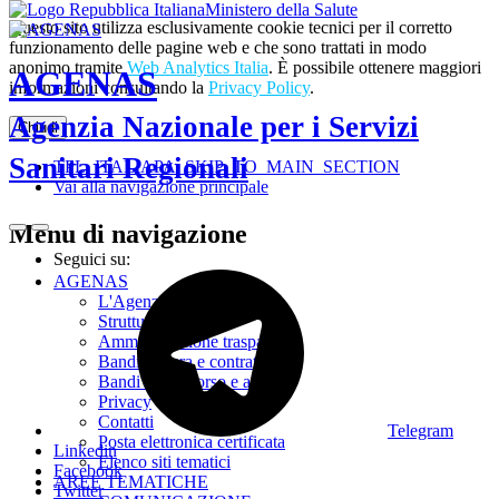
Ministero della Salute
Questo sito utilizza esclusivamente cookie tecnici per il corretto
funzionamento delle pagine web e che sono trattati in modo
anonimo tramite
Web Analytics Italia
. È possibile ottenere maggiori
AGENAS
informazioni consultando la
Privacy Policy
.
Agenzia Nazionale per i Servizi
Chiudi
Sanitari Regionali
TPL_ITALIAPA_SKIP_TO_MAIN_SECTION
Vai alla navigazione principale
Menu di navigazione
Seguici su:
AGENAS
L'Agenzia
Struttura
Amministrazione trasparente
Bandi di gara e contratti
Bandi di concorso e avvisi
Privacy
Contatti
Telegram
Posta elettronica certificata
Linkedin
Elenco siti tematici
Facebook
AREE TEMATICHE
Twitter