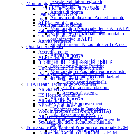
base dei valutatori regionali
Monitoraggio e Valutazione
Ricognizione norme regionali
LEA Livelli Essenziali di Assistenza
Attività di ricerca
Dati economici SSN
Archivio pubblicazioni Accreditamento
PNE
ALPI e tempi di attesa
Profili sanitari regionali
Monitoraggio Nazionale dei TdA in ALPI
Fabbisogno del Personale Sanitario
Monitoraggio Nazionale delle modalità
Grandi Apparecchiature
organizzative in ALPI
Attività pregresse
Supporto monit. Nazionale dei TdA per i
Qualità e Sicurezza
PDT
Accreditamento
Attività di ricerca
ALPI e tempi di attesa
Rischio clinico e sicurezza del paziente
Rischio clinico e sicurezza del paziente
Osservatorio Buone Pratiche
Umanizzazione ed Empowerment
Monitoraggio nazionale denunce sinistri
Piano globale sicurezza 2021-2030
Monitoraggio delle raccomandazioni
Carta dei diritti per la sicurezza
Elenco eventi sentinella
HTA Health Technology Assessment
Elenco raccomandazioni
Attività HTA
Accesso al sistema
HS Horizon Scanning
Attività di ricerca
Attività di ricerca
Umanizzazione ed Empowerment
Articoli e pubblicazioni
Umanizzazione in Ospedale
Work in progress (HTA e EUnetHTA)
Umanizzazione in RSA
Albo dei Centri collaborativi HTA
La promozione dell’empowerment in
Segnalazione delle Tecnologie sanitarie
sanità
Formazione e supporto al Programma nazionale ECM
Esperienze di empowerment
Educazione Continua in Medicina - ECM