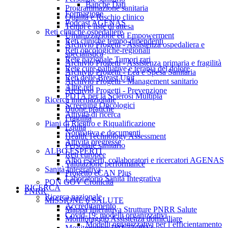
Banche Dati
Programmazione sanitaria
Formazione
Qualità e Rischio clinico
Podcast AGENAS
Tempi e liste di attesa
Reti cliniche ospedaliere
Umanizzazione ed Empowerment
Reti cliniche tempo-dipendenti
Archivio Progetti - Assistenza ospedaliera e
Reti oncologiche-regionali
specialistica
Rete nazionale Tumori rari
Archivio Progetti - Assistenza primaria e fragilità
Rete cure palliative e terapia del dolore
Archivio Progetti - Lea e Spesa Sanitaria
Reti delle Breast Unit
Archivio Progetti - Management sanitario
Altre reti
Archivio Progetti - Prevenzione
PDTA per la Sclerosi Multipla
Ricerca internazionale
Screening Oncologici
Buone pratiche
Attività di ricerca
Fragilità
Piani di Rientro e Riqualificazione
Equità
Normativa e documenti
Health Technology Assessment
Attività pregresse
Personale sanitario
ALBO ESPERTI
Reti europee
Albo esperti, collaboratori e ricercatori AGENAS
Valutazione performance
Sanità Integrativa
Progetto eCAN Plus
Laboratorio Sanità Integrativa
PON GOV Cronicità
RICERCA
PNRR
Ricerca nazionale
MISSIONE 6 SALUTE
Accreditamento
Mappa Interattiva Strutture PNRR Salute
Covid-19: modelli organizzativi
Monitoraggio Assistenza domiciliare
Modelli organizzativi per l’efficientamento
Monitoraggio DM 77/2022