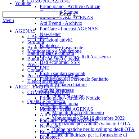
COMUNICAZIONE
Youtube
Primo piano - Archivio Notizie
Comunicati Stampa
Cerca...
Monitor - rivista AGENAS
Menu
Atti Eventi - Archivio
PodCare - Podcast AGENAS
AGENAS
Newsletter
L'Agenzia
Relazioni attività
Struttura
Biblioteca
Amministrazione trasparente
Monitoraggio e Valutazione
Bandi di gara e contratti
LEA Livelli Essenziali di Assistenza
Bandi di concorso e avvisi
Dati economici SSN
Privacy
PNE
Contatti
Profili sanitari regionali
Posta elettronica certificata
Fabbisogno del Personale Sanitario
Elenco siti tematici
Grandi Apparecchiature
AREE TEMATICHE
Attività pregresse
COMUNICAZIONE
Pronto Soccorso
Primo piano - Archivio Notizie
Qualità e Sicurezza
Comunicati Stampa
Accreditamento
Monitor - rivista AGENAS
Manuali di accreditamento
Atti Eventi - Archivio
Monitoraggio DM 19 dicembre 2022
PodCare - Podcast AGENAS
Formazione per Auditor/Valutatori OTA
Newsletter
Buone pratiche per lo sviluppo degli OTA
Relazioni attività
Linee di indirizzo per la formazione di
Biblioteca