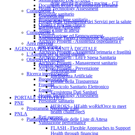
delle attività di contact tracing – CT
Documenti tecnici sull'assistenza primaria
Health Technology Assessment
Componente 1
Personale sanitario
Telemedicina
Programmazione sanitaria
Portale della Trasparenza dei Servizi per la salute
Qualità e Rischio clinico
Intelligenza Artificiale
Tempi e liste di attesa
Componente 2
Umanizzazione ed Empowerment
Attestazione Target Formazione Manageriale
Archivio Progetti - Assistenza ospedaliera e
Area riservata
specialistica
AGENZIA PER LA SANITÀ DIGITALE
Archivio Progetti - Assistenza primaria e fragilità
L'Agenzia per la sanità digitale
Archivio Progetti - Lea e Spesa Sanitaria
Obiettivi e Funzioni
Archivio Progetti - Management sanitario
Progetti strategici
Archivio Progetti - Prevenzione
Telemedicina
Ricerca internazionale
Intelligenza Artificiale
Buone pratiche
Portale della Trasparenza
Fragilità
Fascicolo Sanitario Elettronico
Equità
Ecosistema Dati Sanitari
Health Technology Assessment
PORTALE STATISTICO
Personale sanitario
PNE
HEROES - HEalth woRkfOrce to meet
Programma Nazionale Esiti
health challEngeS
PNLA
Reti europee
Piattaforma Nazionale delle Liste di Attesa
Valutazione performance
FLASH - Flexible Approaches to Support
Health through financing