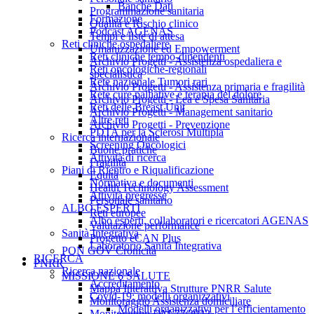
Banche Dati
Programmazione sanitaria
Formazione
Qualità e Rischio clinico
Podcast AGENAS
Tempi e liste di attesa
Reti cliniche ospedaliere
Umanizzazione ed Empowerment
Reti cliniche tempo-dipendenti
Archivio Progetti - Assistenza ospedaliera e
Reti oncologiche-regionali
specialistica
Rete nazionale Tumori rari
Archivio Progetti - Assistenza primaria e fragilità
Rete cure palliative e terapia del dolore
Archivio Progetti - Lea e Spesa Sanitaria
Reti delle Breast Unit
Archivio Progetti - Management sanitario
Altre reti
Archivio Progetti - Prevenzione
PDTA per la Sclerosi Multipla
Ricerca internazionale
Screening Oncologici
Buone pratiche
Attività di ricerca
Fragilità
Piani di Rientro e Riqualificazione
Equità
Normativa e documenti
Health Technology Assessment
Attività pregresse
Personale sanitario
ALBO ESPERTI
Reti europee
Albo esperti, collaboratori e ricercatori AGENAS
Valutazione performance
Sanità Integrativa
Progetto eCAN Plus
Laboratorio Sanità Integrativa
PON GOV Cronicità
RICERCA
PNRR
Ricerca nazionale
MISSIONE 6 SALUTE
Accreditamento
Mappa Interattiva Strutture PNRR Salute
Covid-19: modelli organizzativi
Monitoraggio Assistenza domiciliare
Modelli organizzativi per l’efficientamento
Monitoraggio DM 77/2022