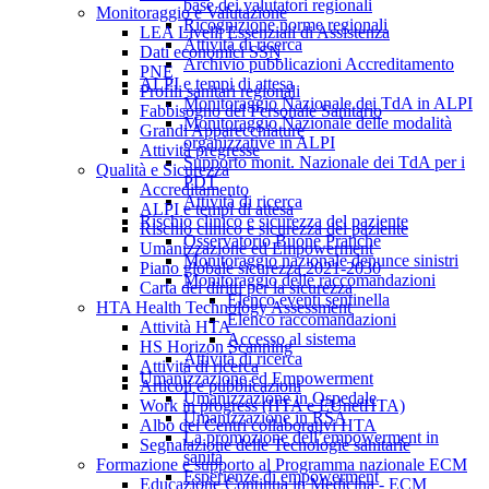
base dei valutatori regionali
Monitoraggio e Valutazione
Ricognizione norme regionali
LEA Livelli Essenziali di Assistenza
Attività di ricerca
Dati economici SSN
Archivio pubblicazioni Accreditamento
PNE
ALPI e tempi di attesa
Profili sanitari regionali
Monitoraggio Nazionale dei TdA in ALPI
Fabbisogno del Personale Sanitario
Monitoraggio Nazionale delle modalità
Grandi Apparecchiature
organizzative in ALPI
Attività pregresse
Supporto monit. Nazionale dei TdA per i
Qualità e Sicurezza
PDT
Accreditamento
Attività di ricerca
ALPI e tempi di attesa
Rischio clinico e sicurezza del paziente
Rischio clinico e sicurezza del paziente
Osservatorio Buone Pratiche
Umanizzazione ed Empowerment
Monitoraggio nazionale denunce sinistri
Piano globale sicurezza 2021-2030
Monitoraggio delle raccomandazioni
Carta dei diritti per la sicurezza
Elenco eventi sentinella
HTA Health Technology Assessment
Elenco raccomandazioni
Attività HTA
Accesso al sistema
HS Horizon Scanning
Attività di ricerca
Attività di ricerca
Umanizzazione ed Empowerment
Articoli e pubblicazioni
Umanizzazione in Ospedale
Work in progress (HTA e EUnetHTA)
Umanizzazione in RSA
Albo dei Centri collaborativi HTA
La promozione dell’empowerment in
Segnalazione delle Tecnologie sanitarie
sanità
Formazione e supporto al Programma nazionale ECM
Esperienze di empowerment
Educazione Continua in Medicina - ECM