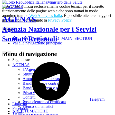
Ministero della Salute
Questo sito utilizza esclusivamente cookie tecnici per il corretto
funzionamento delle pagine web e che sono trattati in modo
anonimo tramite
Web Analytics Italia
. È possibile ottenere maggiori
AGENAS
informazioni consultando la
Privacy Policy
.
Agenzia Nazionale per i Servizi
Chiudi
Sanitari Regionali
TPL_ITALIAPA_SKIP_TO_MAIN_SECTION
Vai alla navigazione principale
Menu di navigazione
Seguici su:
AGENAS
L'Agenzia
Struttura
Amministrazione trasparente
Bandi di gara e contratti
Bandi di concorso e avvisi
Privacy
Contatti
Telegram
Posta elettronica certificata
Linkedin
Elenco siti tematici
Facebook
AREE TEMATICHE
Twitter