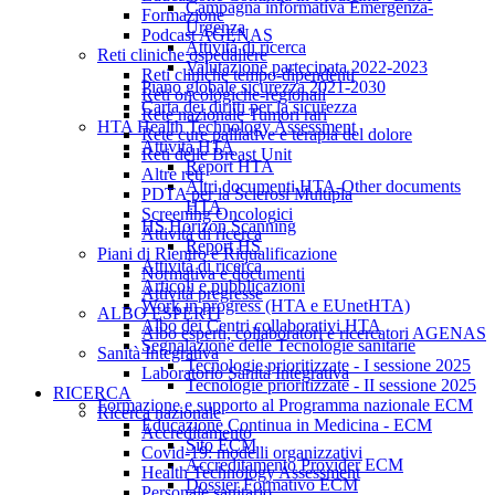
Campagna informativa Emergenza-
Formazione
Urgenza
Podcast AGENAS
Attività di ricerca
Reti cliniche ospedaliere
Valutazione partecipata 2022-2023
Reti cliniche tempo-dipendenti
Piano globale sicurezza 2021-2030
Reti oncologiche-regionali
Carta dei diritti per la sicurezza
Rete nazionale Tumori rari
HTA Health Technology Assessment
Rete cure palliative e terapia del dolore
Attività HTA
Reti delle Breast Unit
Report HTA
Altre reti
Altri documenti HTA-Other documents
PDTA per la Sclerosi Multipla
HTA
Screening Oncologici
HS Horizon Scanning
Attività di ricerca
Report HS
Piani di Rientro e Riqualificazione
Attività di ricerca
Normativa e documenti
Articoli e pubblicazioni
Attività pregresse
Work in progress (HTA e EUnetHTA)
ALBO ESPERTI
Albo dei Centri collaborativi HTA
Albo esperti, collaboratori e ricercatori AGENAS
Segnalazione delle Tecnologie sanitarie
Sanità Integrativa
Tecnologie prioritizzate - I sessione 2025
Laboratorio Sanità Integrativa
Tecnologie prioritizzate - II sessione 2025
RICERCA
Formazione e supporto al Programma nazionale ECM
Ricerca nazionale
Educazione Continua in Medicina - ECM
Accreditamento
Sito ECM
Covid-19: modelli organizzativi
Accreditamento Provider ECM
Health Technology Assessment
Dossier Formativo ECM
Personale sanitario