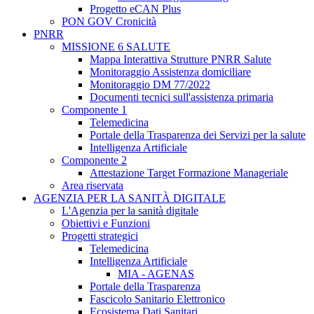
Progetto eCAN Plus
PON GOV Cronicità
PNRR
MISSIONE 6 SALUTE
Mappa Interattiva Strutture PNRR Salute
Monitoraggio Assistenza domiciliare
Monitoraggio DM 77/2022
Documenti tecnici sull'assistenza primaria
Componente 1
Telemedicina
Portale della Trasparenza dei Servizi per la salute
Intelligenza Artificiale
Componente 2
Attestazione Target Formazione Manageriale
Area riservata
AGENZIA PER LA SANITÀ DIGITALE
L'Agenzia per la sanità digitale
Obiettivi e Funzioni
Progetti strategici
Telemedicina
Intelligenza Artificiale
MIA - AGENAS
Portale della Trasparenza
Fascicolo Sanitario Elettronico
Ecosistema Dati Sanitari