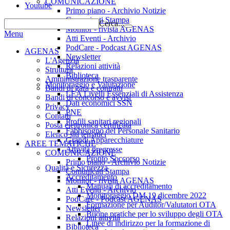
COMUNICAZIONE
Youtube
Primo piano - Archivio Notizie
Comunicati Stampa
Cerca...
Monitor - rivista AGENAS
Menu
Atti Eventi - Archivio
PodCare - Podcast AGENAS
AGENAS
Newsletter
L'Agenzia
Relazioni attività
Struttura
Biblioteca
Amministrazione trasparente
Monitoraggio e Valutazione
Bandi di gara e contratti
LEA Livelli Essenziali di Assistenza
Bandi di concorso e avvisi
Dati economici SSN
Privacy
PNE
Contatti
Profili sanitari regionali
Posta elettronica certificata
Fabbisogno del Personale Sanitario
Elenco siti tematici
Grandi Apparecchiature
AREE TEMATICHE
Attività pregresse
COMUNICAZIONE
Pronto Soccorso
Primo piano - Archivio Notizie
Qualità e Sicurezza
Comunicati Stampa
Accreditamento
Monitor - rivista AGENAS
Manuali di accreditamento
Atti Eventi - Archivio
Monitoraggio DM 19 dicembre 2022
PodCare - Podcast AGENAS
Formazione per Auditor/Valutatori OTA
Newsletter
Buone pratiche per lo sviluppo degli OTA
Relazioni attività
Linee di indirizzo per la formazione di
Biblioteca