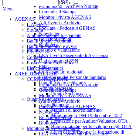
COMUNICAZIONE
Cerca...
Primo piano - Archivio Notizie
Menu
Comunicati Stampa
Monitor - rivista AGENAS
AGENAS
Atti Eventi - Archivio
L'Agenzia
PodCare - Podcast AGENAS
Struttura
Newsletter
Amministrazione trasparente
Relazioni attività
Bandi di gara e contratti
Biblioteca
Bandi di concorso e avvisi
Monitoraggio e Valutazione
Privacy
LEA Livelli Essenziali di Assistenza
Contatti
Dati economici SSN
Posta elettronica certificata
PNE
Elenco siti tematici
Profili sanitari regionali
AREE TEMATICHE
Fabbisogno del Personale Sanitario
COMUNICAZIONE
Grandi Apparecchiature
Primo piano - Archivio Notizie
Attività pregresse
Comunicati Stampa
Pronto Soccorso
Monitor - rivista AGENAS
Qualità e Sicurezza
Atti Eventi - Archivio
Accreditamento
PodCare - Podcast AGENAS
Manuali di accreditamento
Newsletter
Monitoraggio DM 19 dicembre 2022
Relazioni attività
Formazione per Auditor/Valutatori OTA
Biblioteca
Buone pratiche per lo sviluppo degli OTA
Monitoraggio e Valutazione
Linee di indirizzo per la formazione di
LEA Livelli Essenziali di Assistenza