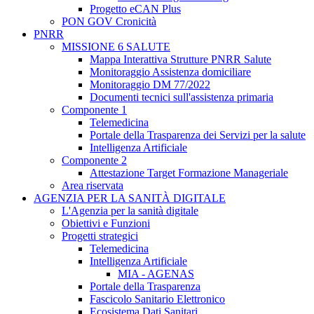
Progetto eCAN Plus
PON GOV Cronicità
PNRR
MISSIONE 6 SALUTE
Mappa Interattiva Strutture PNRR Salute
Monitoraggio Assistenza domiciliare
Monitoraggio DM 77/2022
Documenti tecnici sull'assistenza primaria
Componente 1
Telemedicina
Portale della Trasparenza dei Servizi per la salute
Intelligenza Artificiale
Componente 2
Attestazione Target Formazione Manageriale
Area riservata
AGENZIA PER LA SANITÀ DIGITALE
L'Agenzia per la sanità digitale
Obiettivi e Funzioni
Progetti strategici
Telemedicina
Intelligenza Artificiale
MIA - AGENAS
Portale della Trasparenza
Fascicolo Sanitario Elettronico
Ecosistema Dati Sanitari