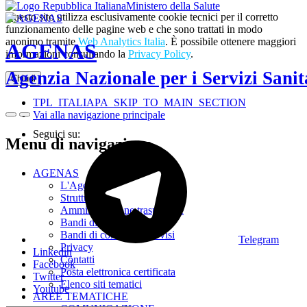
Ministero della Salute
Questo sito utilizza esclusivamente cookie tecnici per il corretto
funzionamento delle pagine web e che sono trattati in modo
anonimo tramite
Web Analytics Italia
. È possibile ottenere maggiori
AGENAS
informazioni consultando la
Privacy Policy
.
Agenzia Nazionale per i Servizi Sanit
Chiudi
TPL_ITALIAPA_SKIP_TO_MAIN_SECTION
Vai alla navigazione principale
Seguici su:
Menu di navigazione
AGENAS
L'Agenzia
Struttura
Amministrazione trasparente
Bandi di gara e contratti
Bandi di concorso e avvisi
Telegram
Privacy
Linkedin
Contatti
Facebook
Posta elettronica certificata
Twitter
Elenco siti tematici
Youtube
AREE TEMATICHE