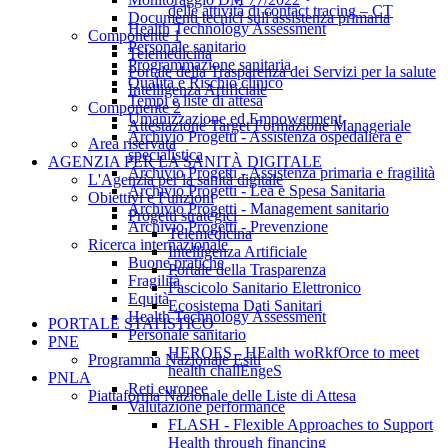
delle attività di contact tracing – CT
Documenti tecnici sull'assistenza primaria
Health Technology Assessment
Componente 1
Personale sanitario
Telemedicina
Programmazione sanitaria
Portale della Trasparenza dei Servizi per la salute
Qualità e Rischio clinico
Intelligenza Artificiale
Tempi e liste di attesa
Componente 2
Umanizzazione ed Empowerment
Attestazione Target Formazione Manageriale
Archivio Progetti - Assistenza ospedaliera e
Area riservata
specialistica
AGENZIA PER LA SANITÀ DIGITALE
Archivio Progetti - Assistenza primaria e fragilità
L'Agenzia per la sanità digitale
Archivio Progetti - Lea e Spesa Sanitaria
Obiettivi e Funzioni
Archivio Progetti - Management sanitario
Progetti strategici
Archivio Progetti - Prevenzione
Telemedicina
Ricerca internazionale
Intelligenza Artificiale
Buone pratiche
Portale della Trasparenza
Fragilità
Fascicolo Sanitario Elettronico
Equità
Ecosistema Dati Sanitari
Health Technology Assessment
PORTALE STATISTICO
Personale sanitario
PNE
HEROES - HEalth woRkfOrce to meet
Programma Nazionale Esiti
health challEngeS
PNLA
Reti europee
Piattaforma Nazionale delle Liste di Attesa
Valutazione performance
FLASH - Flexible Approaches to Support
Health through financing