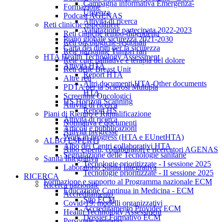
Campagna informativa Emergenza-
Formazione
Urgenza
Podcast AGENAS
Attività di ricerca
Reti cliniche ospedaliere
Valutazione partecipata 2022-2023
Reti cliniche tempo-dipendenti
Piano globale sicurezza 2021-2030
Reti oncologiche-regionali
Carta dei diritti per la sicurezza
Rete nazionale Tumori rari
HTA Health Technology Assessment
Rete cure palliative e terapia del dolore
Attività HTA
Reti delle Breast Unit
Report HTA
Altre reti
Altri documenti HTA-Other documents
PDTA per la Sclerosi Multipla
HTA
Screening Oncologici
HS Horizon Scanning
Attività di ricerca
Report HS
Piani di Rientro e Riqualificazione
Attività di ricerca
Normativa e documenti
Articoli e pubblicazioni
Attività pregresse
Work in progress (HTA e EUnetHTA)
ALBO ESPERTI
Albo dei Centri collaborativi HTA
Albo esperti, collaboratori e ricercatori AGENAS
Segnalazione delle Tecnologie sanitarie
Sanità Integrativa
Tecnologie prioritizzate - I sessione 2025
Laboratorio Sanità Integrativa
Tecnologie prioritizzate - II sessione 2025
RICERCA
Formazione e supporto al Programma nazionale ECM
Ricerca nazionale
Educazione Continua in Medicina - ECM
Accreditamento
Sito ECM
Covid-19: modelli organizzativi
Accreditamento Provider ECM
Health Technology Assessment
Dossier Formativo ECM
Personale sanitario