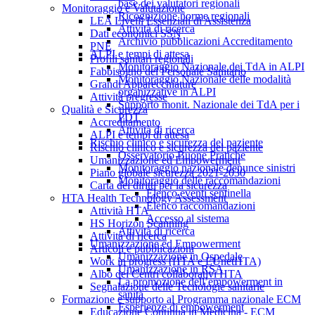
base dei valutatori regionali
Monitoraggio e Valutazione
Ricognizione norme regionali
LEA Livelli Essenziali di Assistenza
Attività di ricerca
Dati economici SSN
Archivio pubblicazioni Accreditamento
PNE
ALPI e tempi di attesa
Profili sanitari regionali
Monitoraggio Nazionale dei TdA in ALPI
Fabbisogno del Personale Sanitario
Monitoraggio Nazionale delle modalità
Grandi Apparecchiature
organizzative in ALPI
Attività pregresse
Supporto monit. Nazionale dei TdA per i
Qualità e Sicurezza
PDT
Accreditamento
Attività di ricerca
ALPI e tempi di attesa
Rischio clinico e sicurezza del paziente
Rischio clinico e sicurezza del paziente
Osservatorio Buone Pratiche
Umanizzazione ed Empowerment
Monitoraggio nazionale denunce sinistri
Piano globale sicurezza 2021-2030
Monitoraggio delle raccomandazioni
Carta dei diritti per la sicurezza
Elenco eventi sentinella
HTA Health Technology Assessment
Elenco raccomandazioni
Attività HTA
Accesso al sistema
HS Horizon Scanning
Attività di ricerca
Attività di ricerca
Umanizzazione ed Empowerment
Articoli e pubblicazioni
Umanizzazione in Ospedale
Work in progress (HTA e EUnetHTA)
Umanizzazione in RSA
Albo dei Centri collaborativi HTA
La promozione dell’empowerment in
Segnalazione delle Tecnologie sanitarie
sanità
Formazione e supporto al Programma nazionale ECM
Esperienze di empowerment
Educazione Continua in Medicina - ECM