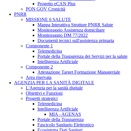
Progetto eCAN Plus
PON GOV Cronicità
PNRR
MISSIONE 6 SALUTE
Mappa Interattiva Strutture PNRR Salute
Monitoraggio Assistenza domiciliare
Monitoraggio DM 77/2022
Documenti tecnici sull'assistenza primaria
Componente 1
Telemedicina
Portale della Trasparenza dei Servizi per la salute
Intelligenza Artificiale
Componente 2
Attestazione Target Formazione Manageriale
Area riservata
AGENZIA PER LA SANITÀ DIGITALE
L'Agenzia per la sanità digitale
Obiettivi e Funzioni
Progetti strategici
Telemedicina
Intelligenza Artificiale
MIA - AGENAS
Portale della Trasparenza
Fascicolo Sanitario Elettronico
Ecosistema Dati Sanitari