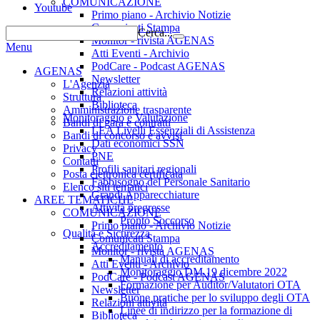
COMUNICAZIONE
Youtube
Primo piano - Archivio Notizie
Comunicati Stampa
Cerca...
Monitor - rivista AGENAS
Menu
Atti Eventi - Archivio
PodCare - Podcast AGENAS
AGENAS
Newsletter
L'Agenzia
Relazioni attività
Struttura
Biblioteca
Amministrazione trasparente
Monitoraggio e Valutazione
Bandi di gara e contratti
LEA Livelli Essenziali di Assistenza
Bandi di concorso e avvisi
Dati economici SSN
Privacy
PNE
Contatti
Profili sanitari regionali
Posta elettronica certificata
Fabbisogno del Personale Sanitario
Elenco siti tematici
Grandi Apparecchiature
AREE TEMATICHE
Attività pregresse
COMUNICAZIONE
Pronto Soccorso
Primo piano - Archivio Notizie
Qualità e Sicurezza
Comunicati Stampa
Accreditamento
Monitor - rivista AGENAS
Manuali di accreditamento
Atti Eventi - Archivio
Monitoraggio DM 19 dicembre 2022
PodCare - Podcast AGENAS
Formazione per Auditor/Valutatori OTA
Newsletter
Buone pratiche per lo sviluppo degli OTA
Relazioni attività
Linee di indirizzo per la formazione di
Biblioteca