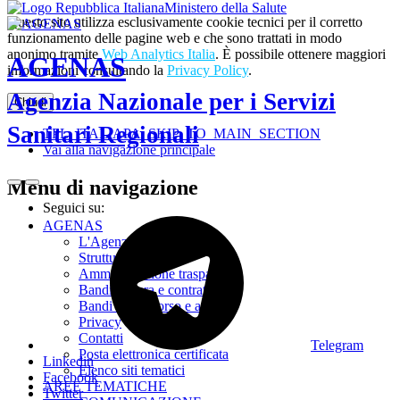
Ministero della Salute
Questo sito utilizza esclusivamente cookie tecnici per il corretto
funzionamento delle pagine web e che sono trattati in modo
anonimo tramite
Web Analytics Italia
. È possibile ottenere maggiori
AGENAS
informazioni consultando la
Privacy Policy
.
Agenzia Nazionale per i Servizi
Chiudi
Sanitari Regionali
TPL_ITALIAPA_SKIP_TO_MAIN_SECTION
Vai alla navigazione principale
Menu di navigazione
Seguici su:
AGENAS
L'Agenzia
Struttura
Amministrazione trasparente
Bandi di gara e contratti
Bandi di concorso e avvisi
Privacy
Contatti
Telegram
Posta elettronica certificata
Linkedin
Elenco siti tematici
Facebook
AREE TEMATICHE
Twitter