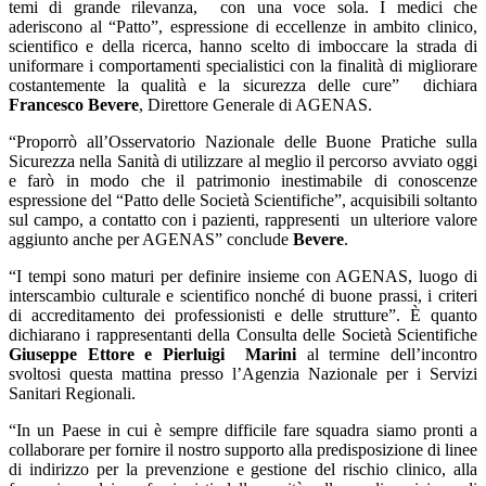
temi di grande rilevanza, con una voce sola. I medici che
aderiscono al “Patto”, espressione di eccellenze in ambito clinico,
scientifico e della ricerca, hanno scelto di imboccare la strada di
uniformare i comportamenti specialistici con la finalità di migliorare
costantemente la qualità e la sicurezza delle cure” dichiara
Francesco Bevere
, Direttore Generale di AGENAS.
“Proporrò all’Osservatorio Nazionale delle Buone Pratiche sulla
Sicurezza nella Sanità di utilizzare al meglio il percorso avviato oggi
e farò in modo che il patrimonio inestimabile di conoscenze
espressione del “Patto delle Società Scientifiche”, acquisibili soltanto
sul campo, a contatto con i pazienti, rappresenti un ulteriore valore
aggiunto anche per AGENAS” conclude
Bevere
.
“I tempi sono maturi per definire insieme con AGENAS, luogo di
interscambio culturale e scientifico nonché di buone prassi, i criteri
di accreditamento dei professionisti e delle strutture”. È quanto
dichiarano i rappresentanti della Consulta delle Società Scientifiche
Giuseppe Ettore e Pierluigi Marini
al termine dell’incontro
svoltosi questa mattina presso l’Agenzia Nazionale per i Servizi
Sanitari Regionali.
“In un Paese in cui è sempre difficile fare squadra siamo pronti a
collaborare per fornire il nostro supporto alla predisposizione di linee
di indirizzo per la prevenzione e gestione del rischio clinico, alla