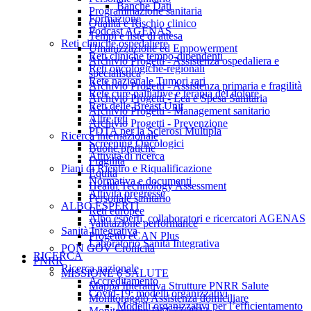
Banche Dati
Programmazione sanitaria
Formazione
Qualità e Rischio clinico
Podcast AGENAS
Tempi e liste di attesa
Reti cliniche ospedaliere
Umanizzazione ed Empowerment
Reti cliniche tempo-dipendenti
Archivio Progetti - Assistenza ospedaliera e
Reti oncologiche-regionali
specialistica
Rete nazionale Tumori rari
Archivio Progetti - Assistenza primaria e fragilità
Rete cure palliative e terapia del dolore
Archivio Progetti - Lea e Spesa Sanitaria
Reti delle Breast Unit
Archivio Progetti - Management sanitario
Altre reti
Archivio Progetti - Prevenzione
PDTA per la Sclerosi Multipla
Ricerca internazionale
Screening Oncologici
Buone pratiche
Attività di ricerca
Fragilità
Piani di Rientro e Riqualificazione
Equità
Normativa e documenti
Health Technology Assessment
Attività pregresse
Personale sanitario
ALBO ESPERTI
Reti europee
Albo esperti, collaboratori e ricercatori AGENAS
Valutazione performance
Sanità Integrativa
Progetto eCAN Plus
Laboratorio Sanità Integrativa
PON GOV Cronicità
RICERCA
PNRR
Ricerca nazionale
MISSIONE 6 SALUTE
Accreditamento
Mappa Interattiva Strutture PNRR Salute
Covid-19: modelli organizzativi
Monitoraggio Assistenza domiciliare
Modelli organizzativi per l’efficientamento
Monitoraggio DM 77/2022