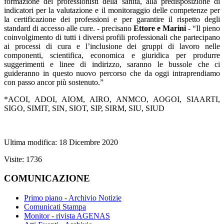
formazione dei professionisti della sanità, alla predisposizione di
indicatori per la valutazione e il monitoraggio delle competenze per
la certificazione dei professioni e per garantire il rispetto degli
standard di accesso alle cure. - precisano
Ettore e Marini
- “Il pieno
coinvolgimento di tutti i diversi profili professionali che partecipano
ai processi di cura e l’inclusione dei gruppi di lavoro nelle
componenti, scientifica, economica e giuridica per produrre
suggerimenti e linee di indirizzo, saranno le bussole che ci
guideranno in questo nuovo percorso che da oggi intraprendiamo
con passo ancor più sostenuto.”
*ACOI, ADOI, AIOM, AIRO, ANMCO, AOGOI, SIAARTI,
SIGO, SIMIT, SIN, SIOT, SIP, SIRM, SIU, SIUD
Ultima modifica: 18 Dicembre 2020
Visite: 1736
COMUNICAZIONE
Primo piano - Archivio Notizie
Comunicati Stampa
Monitor - rivista AGENAS