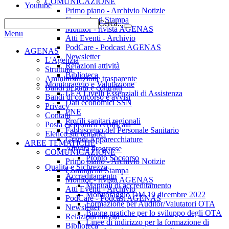
COMUNICAZIONE
Youtube
Primo piano - Archivio Notizie
Comunicati Stampa
Cerca...
Monitor - rivista AGENAS
Menu
Atti Eventi - Archivio
PodCare - Podcast AGENAS
AGENAS
Newsletter
L'Agenzia
Relazioni attività
Struttura
Biblioteca
Amministrazione trasparente
Monitoraggio e Valutazione
Bandi di gara e contratti
LEA Livelli Essenziali di Assistenza
Bandi di concorso e avvisi
Dati economici SSN
Privacy
PNE
Contatti
Profili sanitari regionali
Posta elettronica certificata
Fabbisogno del Personale Sanitario
Elenco siti tematici
Grandi Apparecchiature
AREE TEMATICHE
Attività pregresse
COMUNICAZIONE
Pronto Soccorso
Primo piano - Archivio Notizie
Qualità e Sicurezza
Comunicati Stampa
Accreditamento
Monitor - rivista AGENAS
Manuali di accreditamento
Atti Eventi - Archivio
Monitoraggio DM 19 dicembre 2022
PodCare - Podcast AGENAS
Formazione per Auditor/Valutatori OTA
Newsletter
Buone pratiche per lo sviluppo degli OTA
Relazioni attività
Linee di indirizzo per la formazione di
Biblioteca