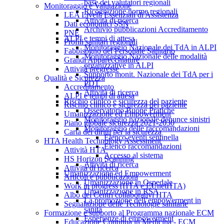
base dei valutatori regionali
Monitoraggio e Valutazione
Ricognizione norme regionali
LEA Livelli Essenziali di Assistenza
Attività di ricerca
Dati economici SSN
Archivio pubblicazioni Accreditamento
PNE
ALPI e tempi di attesa
Profili sanitari regionali
Monitoraggio Nazionale dei TdA in ALPI
Fabbisogno del Personale Sanitario
Monitoraggio Nazionale delle modalità
Grandi Apparecchiature
organizzative in ALPI
Attività pregresse
Supporto monit. Nazionale dei TdA per i
Qualità e Sicurezza
PDT
Accreditamento
Attività di ricerca
ALPI e tempi di attesa
Rischio clinico e sicurezza del paziente
Rischio clinico e sicurezza del paziente
Osservatorio Buone Pratiche
Umanizzazione ed Empowerment
Monitoraggio nazionale denunce sinistri
Piano globale sicurezza 2021-2030
Monitoraggio delle raccomandazioni
Carta dei diritti per la sicurezza
Elenco eventi sentinella
HTA Health Technology Assessment
Elenco raccomandazioni
Attività HTA
Accesso al sistema
HS Horizon Scanning
Attività di ricerca
Attività di ricerca
Umanizzazione ed Empowerment
Articoli e pubblicazioni
Umanizzazione in Ospedale
Work in progress (HTA e EUnetHTA)
Umanizzazione in RSA
Albo dei Centri collaborativi HTA
La promozione dell’empowerment in
Segnalazione delle Tecnologie sanitarie
sanità
Formazione e supporto al Programma nazionale ECM
Esperienze di empowerment
Educazione Continua in Medicina - ECM