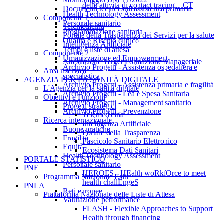
delle attività di contact tracing – CT
Documenti tecnici sull'assistenza primaria
Health Technology Assessment
Componente 1
Personale sanitario
Telemedicina
Programmazione sanitaria
Portale della Trasparenza dei Servizi per la salute
Qualità e Rischio clinico
Intelligenza Artificiale
Tempi e liste di attesa
Componente 2
Umanizzazione ed Empowerment
Attestazione Target Formazione Manageriale
Archivio Progetti - Assistenza ospedaliera e
Area riservata
specialistica
AGENZIA PER LA SANITÀ DIGITALE
Archivio Progetti - Assistenza primaria e fragilità
L'Agenzia per la sanità digitale
Archivio Progetti - Lea e Spesa Sanitaria
Obiettivi e Funzioni
Archivio Progetti - Management sanitario
Progetti strategici
Archivio Progetti - Prevenzione
Telemedicina
Ricerca internazionale
Intelligenza Artificiale
Buone pratiche
Portale della Trasparenza
Fragilità
Fascicolo Sanitario Elettronico
Equità
Ecosistema Dati Sanitari
Health Technology Assessment
PORTALE STATISTICO
Personale sanitario
PNE
HEROES - HEalth woRkfOrce to meet
Programma Nazionale Esiti
health challEngeS
PNLA
Reti europee
Piattaforma Nazionale delle Liste di Attesa
Valutazione performance
FLASH - Flexible Approaches to Support
Health through financing