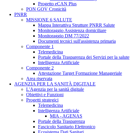
Progetto eCAN Plus
PON GOV Cronicità
PNRR
MISSIONE 6 SALUTE
Mappa Interattiva Strutture PNRR Salute
Monitoraggio Assistenza domiciliare
Monitoraggio DM 77/2022
Documenti tecnici sull'assistenza primaria
Componente 1
Telemedicina
Portale della Trasparenza dei Servizi per la salute
Intelligenza Artificiale
Componente 2
Attestazione Target Formazione Manageriale
Area riservata
AGENZIA PER LA SANITÀ DIGITALE
L'Agenzia per la sanità digitale
Obiettivi e Funzioni
Progetti strategici
Telemedicina
Intelligenza Artificiale
MIA - AGENAS
Portale della Trasparenza
Fascicolo Sanitario Elettronico
Ecosistema Dati Sanitari