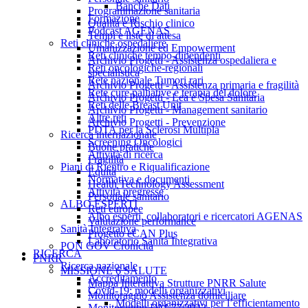
Banche Dati
Programmazione sanitaria
Formazione
Qualità e Rischio clinico
Podcast AGENAS
Tempi e liste di attesa
Reti cliniche ospedaliere
Umanizzazione ed Empowerment
Reti cliniche tempo-dipendenti
Archivio Progetti - Assistenza ospedaliera e
Reti oncologiche-regionali
specialistica
Rete nazionale Tumori rari
Archivio Progetti - Assistenza primaria e fragilità
Rete cure palliative e terapia del dolore
Archivio Progetti - Lea e Spesa Sanitaria
Reti delle Breast Unit
Archivio Progetti - Management sanitario
Altre reti
Archivio Progetti - Prevenzione
PDTA per la Sclerosi Multipla
Ricerca internazionale
Screening Oncologici
Buone pratiche
Attività di ricerca
Fragilità
Piani di Rientro e Riqualificazione
Equità
Normativa e documenti
Health Technology Assessment
Attività pregresse
Personale sanitario
ALBO ESPERTI
Reti europee
Albo esperti, collaboratori e ricercatori AGENAS
Valutazione performance
Sanità Integrativa
Progetto eCAN Plus
Laboratorio Sanità Integrativa
PON GOV Cronicità
RICERCA
PNRR
Ricerca nazionale
MISSIONE 6 SALUTE
Accreditamento
Mappa Interattiva Strutture PNRR Salute
Covid-19: modelli organizzativi
Monitoraggio Assistenza domiciliare
Modelli organizzativi per l’efficientamento
Monitoraggio DM 77/2022