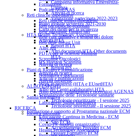
Campagna informativa Emergenza-
Formazione
Urgenza
Podcast AGENAS
Attività di ricerca
Reti cliniche ospedaliere
Valutazione partecipata 2022-2023
Reti cliniche tempo-dipendenti
Piano globale sicurezza 2021-2030
Reti oncologiche-regionali
Carta dei diritti per la sicurezza
Rete nazionale Tumori rari
HTA Health Technology Assessment
Rete cure palliative e terapia del dolore
Attività HTA
Reti delle Breast Unit
Report HTA
Altre reti
Altri documenti HTA-Other documents
PDTA per la Sclerosi Multipla
HTA
Screening Oncologici
HS Horizon Scanning
Attività di ricerca
Report HS
Piani di Rientro e Riqualificazione
Attività di ricerca
Normativa e documenti
Articoli e pubblicazioni
Attività pregresse
Work in progress (HTA e EUnetHTA)
ALBO ESPERTI
Albo dei Centri collaborativi HTA
Albo esperti, collaboratori e ricercatori AGENAS
Segnalazione delle Tecnologie sanitarie
Sanità Integrativa
Tecnologie prioritizzate - I sessione 2025
Laboratorio Sanità Integrativa
Tecnologie prioritizzate - II sessione 2025
RICERCA
Formazione e supporto al Programma nazionale ECM
Ricerca nazionale
Educazione Continua in Medicina - ECM
Accreditamento
Sito ECM
Covid-19: modelli organizzativi
Accreditamento Provider ECM
Health Technology Assessment
Dossier Formativo ECM
Personale sanitario