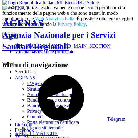
Ministero della Salute
Questo sito utilizza esclusivamente cookie tecnici per il corretto
funzionamento delle pagine web e che sono trattati in modo
anonimo tramite
Web Analytics Italia
. È possibile ottenere maggiori
AGENAS
informazioni consultando la
Privacy Policy
.
Agenzia Nazionale per i Servizi
Chiudi
Sanitari Regionali
TPL_ITALIAPA_SKIP_TO_MAIN_SECTION
Vai alla navigazione principale
Menu di navigazione
Seguici su:
AGENAS
L'Agenzia
Struttura
Amministrazione trasparente
Bandi di gara e contratti
Bandi di concorso e avvisi
Privacy
Contatti
Telegram
Posta elettronica certificata
Linkedin
Elenco siti tematici
Facebook
AREE TEMATICHE
Twitter