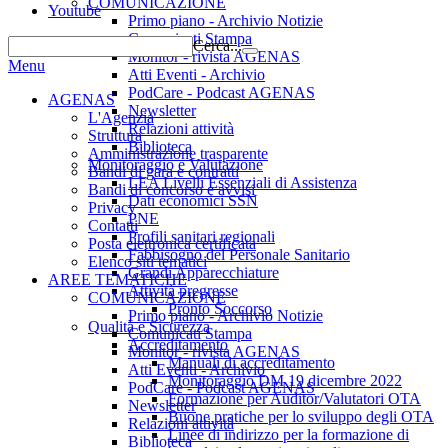
COMUNICAZIONE
Youtube
Primo piano - Archivio Notizie
Comunicati Stampa
Cerca...
Monitor - rivista AGENAS
Menu
Atti Eventi - Archivio
PodCare - Podcast AGENAS
AGENAS
Newsletter
L'Agenzia
Relazioni attività
Struttura
Biblioteca
Amministrazione trasparente
Monitoraggio e Valutazione
Bandi di gara e contratti
LEA Livelli Essenziali di Assistenza
Bandi di concorso e avvisi
Dati economici SSN
Privacy
PNE
Contatti
Profili sanitari regionali
Posta elettronica certificata
Fabbisogno del Personale Sanitario
Elenco siti tematici
Grandi Apparecchiature
AREE TEMATICHE
Attività pregresse
COMUNICAZIONE
Pronto Soccorso
Primo piano - Archivio Notizie
Qualità e Sicurezza
Comunicati Stampa
Accreditamento
Monitor - rivista AGENAS
Manuali di accreditamento
Atti Eventi - Archivio
Monitoraggio DM 19 dicembre 2022
PodCare - Podcast AGENAS
Formazione per Auditor/Valutatori OTA
Newsletter
Buone pratiche per lo sviluppo degli OTA
Relazioni attività
Linee di indirizzo per la formazione di
Biblioteca