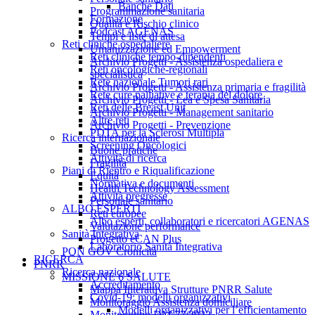
Banche Dati
Programmazione sanitaria
Formazione
Qualità e Rischio clinico
Podcast AGENAS
Tempi e liste di attesa
Reti cliniche ospedaliere
Umanizzazione ed Empowerment
Reti cliniche tempo-dipendenti
Archivio Progetti - Assistenza ospedaliera e
Reti oncologiche-regionali
specialistica
Rete nazionale Tumori rari
Archivio Progetti - Assistenza primaria e fragilità
Rete cure palliative e terapia del dolore
Archivio Progetti - Lea e Spesa Sanitaria
Reti delle Breast Unit
Archivio Progetti - Management sanitario
Altre reti
Archivio Progetti - Prevenzione
PDTA per la Sclerosi Multipla
Ricerca internazionale
Screening Oncologici
Buone pratiche
Attività di ricerca
Fragilità
Piani di Rientro e Riqualificazione
Equità
Normativa e documenti
Health Technology Assessment
Attività pregresse
Personale sanitario
ALBO ESPERTI
Reti europee
Albo esperti, collaboratori e ricercatori AGENAS
Valutazione performance
Sanità Integrativa
Progetto eCAN Plus
Laboratorio Sanità Integrativa
PON GOV Cronicità
RICERCA
PNRR
Ricerca nazionale
MISSIONE 6 SALUTE
Accreditamento
Mappa Interattiva Strutture PNRR Salute
Covid-19: modelli organizzativi
Monitoraggio Assistenza domiciliare
Modelli organizzativi per l’efficientamento
Monitoraggio DM 77/2022