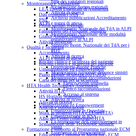
base dei valutatori regionali
Monitoraggio e Valutazione
Ricognizione norme regionali
LEA Livelli Essenziali di Assistenza
Attività di ricerca
Dati economici SSN
Archivio pubblicazioni Accreditamento
PNE
ALPI e tempi di attesa
Profili sanitari regionali
Monitoraggio Nazionale dei TdA in ALPI
Fabbisogno del Personale Sanitario
Monitoraggio Nazionale delle modalità
Grandi Apparecchiature
organizzative in ALPI
Attività pregresse
Supporto monit. Nazionale dei TdA per i
Qualità e Sicurezza
PDT
Accreditamento
Attività di ricerca
ALPI e tempi di attesa
Rischio clinico e sicurezza del paziente
Rischio clinico e sicurezza del paziente
Osservatorio Buone Pratiche
Umanizzazione ed Empowerment
Monitoraggio nazionale denunce sinistri
Piano globale sicurezza 2021-2030
Monitoraggio delle raccomandazioni
Carta dei diritti per la sicurezza
Elenco eventi sentinella
HTA Health Technology Assessment
Elenco raccomandazioni
Attività HTA
Accesso al sistema
HS Horizon Scanning
Attività di ricerca
Attività di ricerca
Umanizzazione ed Empowerment
Articoli e pubblicazioni
Umanizzazione in Ospedale
Work in progress (HTA e EUnetHTA)
Umanizzazione in RSA
Albo dei Centri collaborativi HTA
La promozione dell’empowerment in
Segnalazione delle Tecnologie sanitarie
sanità
Formazione e supporto al Programma nazionale ECM
Esperienze di empowerment
Educazione Continua in Medicina - ECM