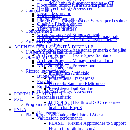
delle attività di contact tracing – CT
Documenti tecnici sull'assistenza primaria
Health Technology Assessment
Componente 1
Personale sanitario
Telemedicina
Programmazione sanitaria
Portale della Trasparenza dei Servizi per la salute
Qualità e Rischio clinico
Intelligenza Artificiale
Tempi e liste di attesa
Componente 2
Umanizzazione ed Empowerment
Attestazione Target Formazione Manageriale
Archivio Progetti - Assistenza ospedaliera e
Area riservata
specialistica
AGENZIA PER LA SANITÀ DIGITALE
Archivio Progetti - Assistenza primaria e fragilità
L'Agenzia per la sanità digitale
Archivio Progetti - Lea e Spesa Sanitaria
Obiettivi e Funzioni
Archivio Progetti - Management sanitario
Progetti strategici
Archivio Progetti - Prevenzione
Telemedicina
Ricerca internazionale
Intelligenza Artificiale
Buone pratiche
Portale della Trasparenza
Fragilità
Fascicolo Sanitario Elettronico
Equità
Ecosistema Dati Sanitari
Health Technology Assessment
PORTALE STATISTICO
Personale sanitario
PNE
HEROES - HEalth woRkfOrce to meet
Programma Nazionale Esiti
health challEngeS
PNLA
Reti europee
Piattaforma Nazionale delle Liste di Attesa
Valutazione performance
FLASH - Flexible Approaches to Support
Health through financing