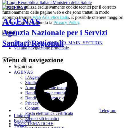
Ministero della Salute
Questo sito utilizza esclusivamente cookie tecnici per il corretto
funzionamento delle pagine web e che sono trattati in modo
anonimo tramite
Web Analytics Italia
. È possibile ottenere maggiori
AGENAS
informazioni consultando la
Privacy Policy
.
Agenzia Nazionale per i Servizi
Chiudi
Sanitari Regionali
TPL_ITALIAPA_SKIP_TO_MAIN_SECTION
Vai alla navigazione principale
Menu di navigazione
Seguici su:
AGENAS
L'Agenzia
Struttura
Amministrazione trasparente
Bandi di gara e contratti
Bandi di concorso e avvisi
Privacy
Contatti
Telegram
Posta elettronica certificata
Linkedin
Elenco siti tematici
Facebook
AREE TEMATICHE
Twitter