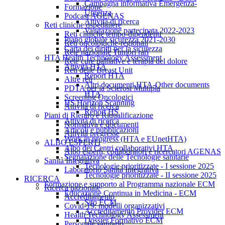
Campagna informativa Emergenza-
Formazione
Urgenza
Podcast AGENAS
Attività di ricerca
Reti cliniche ospedaliere
Valutazione partecipata 2022-2023
Reti cliniche tempo-dipendenti
Piano globale sicurezza 2021-2030
Reti oncologiche-regionali
Carta dei diritti per la sicurezza
Rete nazionale Tumori rari
HTA Health Technology Assessment
Rete cure palliative e terapia del dolore
Attività HTA
Reti delle Breast Unit
Report HTA
Altre reti
Altri documenti HTA-Other documents
PDTA per la Sclerosi Multipla
HTA
Screening Oncologici
HS Horizon Scanning
Attività di ricerca
Report HS
Piani di Rientro e Riqualificazione
Attività di ricerca
Normativa e documenti
Articoli e pubblicazioni
Attività pregresse
Work in progress (HTA e EUnetHTA)
ALBO ESPERTI
Albo dei Centri collaborativi HTA
Albo esperti, collaboratori e ricercatori AGENAS
Segnalazione delle Tecnologie sanitarie
Sanità Integrativa
Tecnologie prioritizzate - I sessione 2025
Laboratorio Sanità Integrativa
Tecnologie prioritizzate - II sessione 2025
RICERCA
Formazione e supporto al Programma nazionale ECM
Ricerca nazionale
Educazione Continua in Medicina - ECM
Accreditamento
Sito ECM
Covid-19: modelli organizzativi
Accreditamento Provider ECM
Health Technology Assessment
Dossier Formativo ECM
Personale sanitario