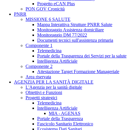
Progetto eCAN Plus
PON GOV Cronicità
PNRR
MISSIONE 6 SALUTE
Mappa Interattiva Strutture PNRR Salute
Monitoraggio Assistenza domiciliare
Monitoraggio DM 77/2022
Documenti tecnici sull'assistenza primaria
Componente 1
Telemedicina
Portale della Trasparenza dei Servizi per la salute
Intelligenza Artificiale
Componente 2
Attestazione Target Formazione Manageriale
Area riservata
AGENZIA PER LA SANITÀ DIGITALE
L'Agenzia per la sanità digitale
Obiettivi e Funzioni
Progetti strategici
Telemedicina
Intelligenza Artificiale
MIA - AGENAS
Portale della Trasparenza
Fascicolo Sanitario Elettronico
Ecosistema Dati Sanitari