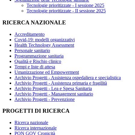
Tecnologie prioritizzate - I sessione 2025
Tecnologie prioritizzate - II sessione 2025
RICERCA NAZIONALE
Accreditamento
Covid-19: modelli organizzativi
Health Technology Assessment
Personale sanitario
Programmazione sanitaria
Qualità e Rischio clinico
Tempi e liste di attesa
Umanizzazione ed Empowerment
Archivio Progetti - Assistenza ospedaliera e specialistica
Archivio Progetti - Assistenza primaria e fragilità
Archivio Progetti - Lea e Spesa Sanitaria
Archivio Progetti - Management sanitario
Archivio Progetti - Prevenzione
PROGETTI DI RICERCA
Ricerca nazionale
Ricerca internazionale
PON GOV Cronicità