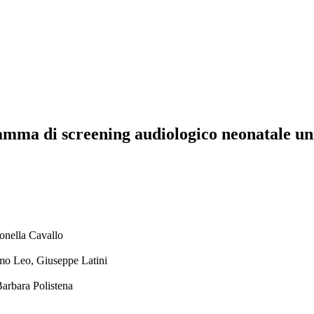
gramma di screening audiologico neonatale u
onella Cavallo
mo Leo, Giuseppe Latini
arbara Polistena