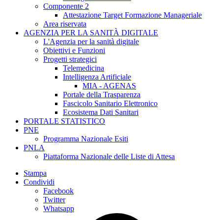
Componente 2
Attestazione Target Formazione Manageriale
Area riservata
AGENZIA PER LA SANITÀ DIGITALE
L'Agenzia per la sanità digitale
Obiettivi e Funzioni
Progetti strategici
Telemedicina
Intelligenza Artificiale
MIA - AGENAS
Portale della Trasparenza
Fascicolo Sanitario Elettronico
Ecosistema Dati Sanitari
PORTALE STATISTICO
PNE
Programma Nazionale Esiti
PNLA
Piattaforma Nazionale delle Liste di Attesa
Stampa
Condividi
Facebook
Twitter
Whatsapp