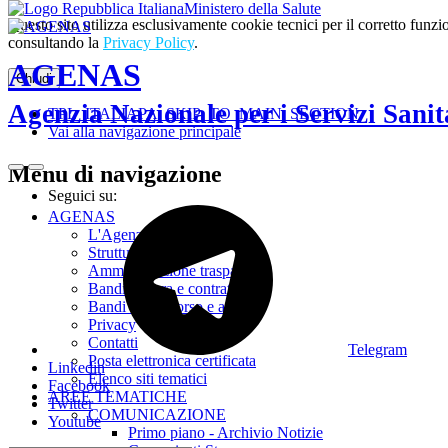
Ministero della Salute
Questo sito utilizza esclusivamente cookie tecnici per il corretto fu
consultando la
Privacy Policy
.
AGENAS
Chiudi
Agenzia Nazionale per i Servizi Sanit
TPL_ITALIAPA_SKIP_TO_MAIN_SECTION
Vai alla navigazione principale
Menu di navigazione
Seguici su:
AGENAS
L'Agenzia
Struttura
Amministrazione trasparente
Bandi di gara e contratti
Bandi di concorso e avvisi
Privacy
Contatti
Telegram
Posta elettronica certificata
Linkedin
Elenco siti tematici
Facebook
AREE TEMATICHE
Twitter
COMUNICAZIONE
Youtube
Primo piano - Archivio Notizie