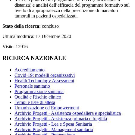
distanza) e analisi dell’efficacia del programma formativo sul
livello di appropriatezza della prescrizione di marcatori
tumorali in pazienti ospedalizzati.
Stato della ricerca:
concluso
Ultima modifica: 17 Dicembre 2020
Visite: 12916
RICERCA NAZIONALE
Accreditamento
Covid-19: modelli organizzativi
Health Technology Assessment
Personale sanitario
Programmazione sanitaria
Qualità e Rischio clinico
Tempi e liste di attesa
Umanizzazione ed Empowerment
Archivio Progetti - Assistenza ospedaliera e specialistica
Archivio Progetti - Assistenza primaria e fragilità
Archivio Progetti - Lea e Spesa Sanitaria
Archivio Progetti - Management sanitario
Archivio Progetti - Prevenzione