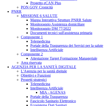
Progetto eCAN Plus
PON GOV Cronicità
PNRR
MISSIONE 6 SALUTE
Mappa Interattiva Strutture PNRR Salute
Monitoraggio Assistenza domiciliare
Monitoraggio DM 77/2022
Documenti tecnici sull'assistenza primaria
Componente 1
Telemedicina
Portale della Trasparenza dei Servizi per la salute
Intelligenza Artificiale
Componente 2
Attestazione Target Formazione Manageriale
Area riservata
AGENZIA PER LA SANITÀ DIGITALE
L'Agenzia per la sanità digitale
Obiettivi e Funzioni
Progetti strategici
Telemedicina
Intelligenza Artificiale
MIA - AGENAS
Portale della Trasparenza
Fascicolo Sanitario Elettronico
Ecosistema Dati Sanitari