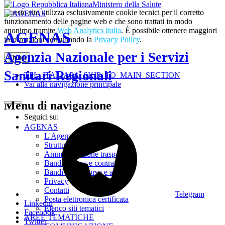
Ministero della Salute
Questo sito utilizza esclusivamente cookie tecnici per il corretto
funzionamento delle pagine web e che sono trattati in modo
anonimo tramite
Web Analytics Italia
. È possibile ottenere maggiori
AGENAS
informazioni consultando la
Privacy Policy
.
Agenzia Nazionale per i Servizi
Chiudi
Sanitari Regionali
TPL_ITALIAPA_SKIP_TO_MAIN_SECTION
Vai alla navigazione principale
Menu di navigazione
Seguici su:
AGENAS
L'Agenzia
Struttura
Amministrazione trasparente
Bandi di gara e contratti
Bandi di concorso e avvisi
Privacy
Contatti
Telegram
Posta elettronica certificata
Linkedin
Elenco siti tematici
Facebook
AREE TEMATICHE
Twitter