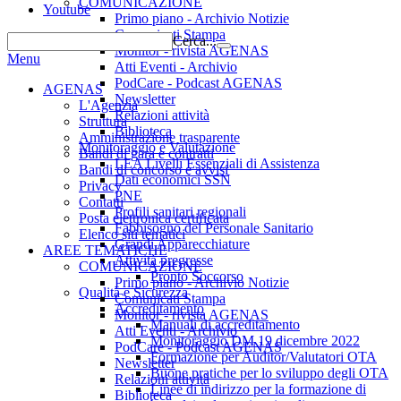
COMUNICAZIONE
Youtube
Primo piano - Archivio Notizie
Comunicati Stampa
Cerca...
Monitor - rivista AGENAS
Menu
Atti Eventi - Archivio
PodCare - Podcast AGENAS
AGENAS
Newsletter
L'Agenzia
Relazioni attività
Struttura
Biblioteca
Amministrazione trasparente
Monitoraggio e Valutazione
Bandi di gara e contratti
LEA Livelli Essenziali di Assistenza
Bandi di concorso e avvisi
Dati economici SSN
Privacy
PNE
Contatti
Profili sanitari regionali
Posta elettronica certificata
Fabbisogno del Personale Sanitario
Elenco siti tematici
Grandi Apparecchiature
AREE TEMATICHE
Attività pregresse
COMUNICAZIONE
Pronto Soccorso
Primo piano - Archivio Notizie
Qualità e Sicurezza
Comunicati Stampa
Accreditamento
Monitor - rivista AGENAS
Manuali di accreditamento
Atti Eventi - Archivio
Monitoraggio DM 19 dicembre 2022
PodCare - Podcast AGENAS
Formazione per Auditor/Valutatori OTA
Newsletter
Buone pratiche per lo sviluppo degli OTA
Relazioni attività
Linee di indirizzo per la formazione di
Biblioteca