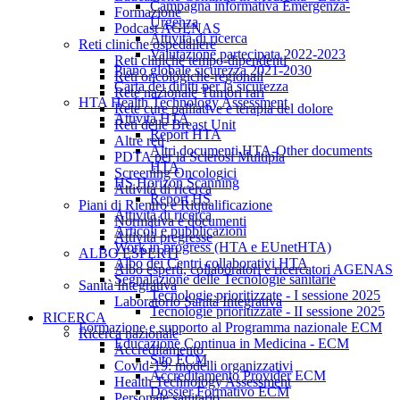
Campagna informativa Emergenza-
Formazione
Urgenza
Podcast AGENAS
Attività di ricerca
Reti cliniche ospedaliere
Valutazione partecipata 2022-2023
Reti cliniche tempo-dipendenti
Piano globale sicurezza 2021-2030
Reti oncologiche-regionali
Carta dei diritti per la sicurezza
Rete nazionale Tumori rari
HTA Health Technology Assessment
Rete cure palliative e terapia del dolore
Attività HTA
Reti delle Breast Unit
Report HTA
Altre reti
Altri documenti HTA-Other documents
PDTA per la Sclerosi Multipla
HTA
Screening Oncologici
HS Horizon Scanning
Attività di ricerca
Report HS
Piani di Rientro e Riqualificazione
Attività di ricerca
Normativa e documenti
Articoli e pubblicazioni
Attività pregresse
Work in progress (HTA e EUnetHTA)
ALBO ESPERTI
Albo dei Centri collaborativi HTA
Albo esperti, collaboratori e ricercatori AGENAS
Segnalazione delle Tecnologie sanitarie
Sanità Integrativa
Tecnologie prioritizzate - I sessione 2025
Laboratorio Sanità Integrativa
Tecnologie prioritizzate - II sessione 2025
RICERCA
Formazione e supporto al Programma nazionale ECM
Ricerca nazionale
Educazione Continua in Medicina - ECM
Accreditamento
Sito ECM
Covid-19: modelli organizzativi
Accreditamento Provider ECM
Health Technology Assessment
Dossier Formativo ECM
Personale sanitario