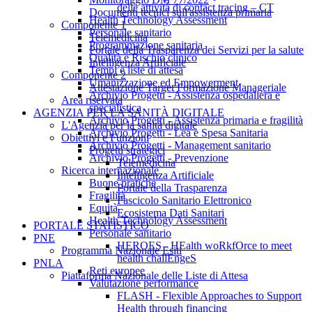
delle attività di contact tracing – CT
Documenti tecnici sull'assistenza primaria
Health Technology Assessment
Componente 1
Personale sanitario
Telemedicina
Programmazione sanitaria
Portale della Trasparenza dei Servizi per la salute
Qualità e Rischio clinico
Intelligenza Artificiale
Tempi e liste di attesa
Componente 2
Umanizzazione ed Empowerment
Attestazione Target Formazione Manageriale
Archivio Progetti - Assistenza ospedaliera e
Area riservata
specialistica
AGENZIA PER LA SANITÀ DIGITALE
Archivio Progetti - Assistenza primaria e fragilità
L'Agenzia per la sanità digitale
Archivio Progetti - Lea e Spesa Sanitaria
Obiettivi e Funzioni
Archivio Progetti - Management sanitario
Progetti strategici
Archivio Progetti - Prevenzione
Telemedicina
Ricerca internazionale
Intelligenza Artificiale
Buone pratiche
Portale della Trasparenza
Fragilità
Fascicolo Sanitario Elettronico
Equità
Ecosistema Dati Sanitari
Health Technology Assessment
PORTALE STATISTICO
Personale sanitario
PNE
HEROES - HEalth woRkfOrce to meet
Programma Nazionale Esiti
health challEngeS
PNLA
Reti europee
Piattaforma Nazionale delle Liste di Attesa
Valutazione performance
FLASH - Flexible Approaches to Support
Health through financing