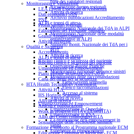
base dei valutatori regionali
Monitoraggio e Valutazione
Ricognizione norme regionali
LEA Livelli Essenziali di Assistenza
Attività di ricerca
Dati economici SSN
Archivio pubblicazioni Accreditamento
PNE
ALPI e tempi di attesa
Profili sanitari regionali
Monitoraggio Nazionale dei TdA in ALPI
Fabbisogno del Personale Sanitario
Monitoraggio Nazionale delle modalità
Grandi Apparecchiature
organizzative in ALPI
Attività pregresse
Supporto monit. Nazionale dei TdA per i
Qualità e Sicurezza
PDT
Accreditamento
Attività di ricerca
ALPI e tempi di attesa
Rischio clinico e sicurezza del paziente
Rischio clinico e sicurezza del paziente
Osservatorio Buone Pratiche
Umanizzazione ed Empowerment
Monitoraggio nazionale denunce sinistri
Piano globale sicurezza 2021-2030
Monitoraggio delle raccomandazioni
Carta dei diritti per la sicurezza
Elenco eventi sentinella
HTA Health Technology Assessment
Elenco raccomandazioni
Attività HTA
Accesso al sistema
HS Horizon Scanning
Attività di ricerca
Attività di ricerca
Umanizzazione ed Empowerment
Articoli e pubblicazioni
Umanizzazione in Ospedale
Work in progress (HTA e EUnetHTA)
Umanizzazione in RSA
Albo dei Centri collaborativi HTA
La promozione dell’empowerment in
Segnalazione delle Tecnologie sanitarie
sanità
Formazione e supporto al Programma nazionale ECM
Esperienze di empowerment
Educazione Continua in Medicina - ECM