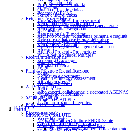
Banche Dati
Programmazione sanitaria
Formazione
Qualità e Rischio clinico
Podcast AGENAS
Tempi e liste di attesa
Reti cliniche ospedaliere
Umanizzazione ed Empowerment
Reti cliniche tempo-dipendenti
Archivio Progetti - Assistenza ospedaliera e
Reti oncologiche-regionali
specialistica
Rete nazionale Tumori rari
Archivio Progetti - Assistenza primaria e fragilità
Rete cure palliative e terapia del dolore
Archivio Progetti - Lea e Spesa Sanitaria
Reti delle Breast Unit
Archivio Progetti - Management sanitario
Altre reti
Archivio Progetti - Prevenzione
PDTA per la Sclerosi Multipla
Ricerca internazionale
Screening Oncologici
Buone pratiche
Attività di ricerca
Fragilità
Piani di Rientro e Riqualificazione
Equità
Normativa e documenti
Health Technology Assessment
Attività pregresse
Personale sanitario
ALBO ESPERTI
Reti europee
Albo esperti, collaboratori e ricercatori AGENAS
Valutazione performance
Sanità Integrativa
Progetto eCAN Plus
Laboratorio Sanità Integrativa
PON GOV Cronicità
RICERCA
PNRR
Ricerca nazionale
MISSIONE 6 SALUTE
Accreditamento
Mappa Interattiva Strutture PNRR Salute
Covid-19: modelli organizzativi
Monitoraggio Assistenza domiciliare
Modelli organizzativi per l’efficientamento
Monitoraggio DM 77/2022