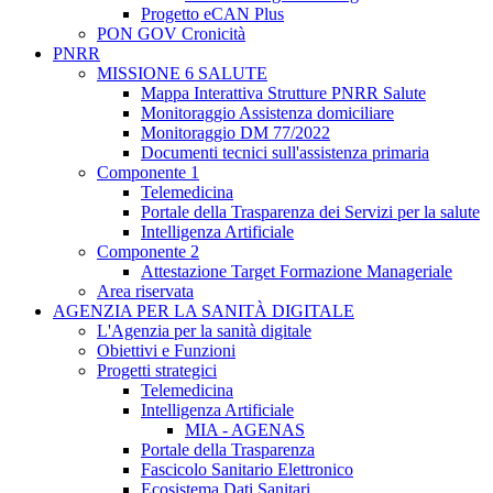
Progetto eCAN Plus
PON GOV Cronicità
PNRR
MISSIONE 6 SALUTE
Mappa Interattiva Strutture PNRR Salute
Monitoraggio Assistenza domiciliare
Monitoraggio DM 77/2022
Documenti tecnici sull'assistenza primaria
Componente 1
Telemedicina
Portale della Trasparenza dei Servizi per la salute
Intelligenza Artificiale
Componente 2
Attestazione Target Formazione Manageriale
Area riservata
AGENZIA PER LA SANITÀ DIGITALE
L'Agenzia per la sanità digitale
Obiettivi e Funzioni
Progetti strategici
Telemedicina
Intelligenza Artificiale
MIA - AGENAS
Portale della Trasparenza
Fascicolo Sanitario Elettronico
Ecosistema Dati Sanitari