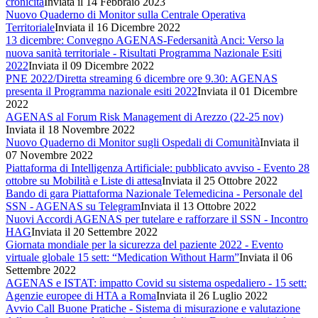
cronicità
Inviata il 14 Febbraio 2023
Nuovo Quaderno di Monitor sulla Centrale Operativa
Territoriale
Inviata il 16 Dicembre 2022
13 dicembre: Convegno AGENAS-Federsanità Anci: Verso la
nuova sanità territoriale - Risultati Programma Nazionale Esiti
2022
Inviata il 09 Dicembre 2022
PNE 2022/Diretta streaming 6 dicembre ore 9.30: AGENAS
presenta il Programma nazionale esiti 2022
Inviata il 01 Dicembre
2022
AGENAS al Forum Risk Management di Arezzo (22-25 nov)
Inviata il 18 Novembre 2022
Nuovo Quaderno di Monitor sugli Ospedali di Comunità
Inviata il
07 Novembre 2022
Piattaforma di Intelligenza Artificiale: pubblicato avviso - Evento 28
ottobre su Mobilità e Liste di attesa
Inviata il 25 Ottobre 2022
Bando di gara Piattaforma Nazionale Telemedicina - Personale del
SSN - AGENAS su Telegram
Inviata il 13 Ottobre 2022
Nuovi Accordi AGENAS per tutelare e rafforzare il SSN - Incontro
HAG
Inviata il 20 Settembre 2022
Giornata mondiale per la sicurezza del paziente 2022 - Evento
virtuale globale 15 sett: “Medication Without Harm”
Inviata il 06
Settembre 2022
AGENAS e ISTAT: impatto Covid su sistema ospedaliero - 15 sett:
Agenzie europee di HTA a Roma
Inviata il 26 Luglio 2022
Avvio Call Buone Pratiche - Sistema di misurazione e valutazione