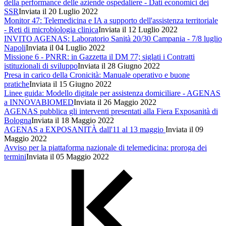
della performance delle aziende ospedaliere - Dati economici dei
SSR
Inviata il 20 Luglio 2022
Monitor 47: Telemedicina e IA a supporto dell'assistenza territoriale
- Reti di microbiologia clinica
Inviata il 12 Luglio 2022
INVITO AGENAS: Laboratorio Sanità 20/30 Campania - 7/8 luglio
Napoli
Inviata il 04 Luglio 2022
Missione 6 - PNRR: in Gazzetta il DM 77; siglati i Contratti
istituzionali di sviluppo
Inviata il 28 Giugno 2022
Presa in carico della Cronicità: Manuale operativo e buone
pratiche
Inviata il 15 Giugno 2022
Linee guida: Modello digitale per assistenza domiciliare - AGENAS
a INNOVABIOMED
Inviata il 26 Maggio 2022
AGENAS pubblica gli interventi presentati alla Fiera Exposanità di
Bologna
Inviata il 18 Maggio 2022
AGENAS a EXPOSANITÀ dall'11 al 13 maggio
Inviata il 09
Maggio 2022
Avviso per la piattaforma nazionale di telemedicina: proroga dei
termini
Inviata il 05 Maggio 2022