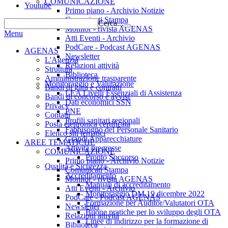
COMUNICAZIONE
Youtube
Primo piano - Archivio Notizie
Comunicati Stampa
Cerca...
Monitor - rivista AGENAS
Menu
Atti Eventi - Archivio
PodCare - Podcast AGENAS
AGENAS
Newsletter
L'Agenzia
Relazioni attività
Struttura
Biblioteca
Amministrazione trasparente
Monitoraggio e Valutazione
Bandi di gara e contratti
LEA Livelli Essenziali di Assistenza
Bandi di concorso e avvisi
Dati economici SSN
Privacy
PNE
Contatti
Profili sanitari regionali
Posta elettronica certificata
Fabbisogno del Personale Sanitario
Elenco siti tematici
Grandi Apparecchiature
AREE TEMATICHE
Attività pregresse
COMUNICAZIONE
Pronto Soccorso
Primo piano - Archivio Notizie
Qualità e Sicurezza
Comunicati Stampa
Accreditamento
Monitor - rivista AGENAS
Manuali di accreditamento
Atti Eventi - Archivio
Monitoraggio DM 19 dicembre 2022
PodCare - Podcast AGENAS
Formazione per Auditor/Valutatori OTA
Newsletter
Buone pratiche per lo sviluppo degli OTA
Relazioni attività
Linee di indirizzo per la formazione di
Biblioteca