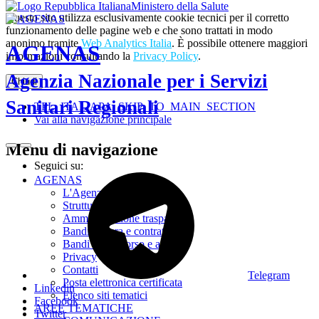
Ministero della Salute
Questo sito utilizza esclusivamente cookie tecnici per il corretto
funzionamento delle pagine web e che sono trattati in modo
anonimo tramite
Web Analytics Italia
. È possibile ottenere maggiori
AGENAS
informazioni consultando la
Privacy Policy
.
Agenzia Nazionale per i Servizi
Chiudi
Sanitari Regionali
TPL_ITALIAPA_SKIP_TO_MAIN_SECTION
Vai alla navigazione principale
Menu di navigazione
Seguici su:
AGENAS
L'Agenzia
Struttura
Amministrazione trasparente
Bandi di gara e contratti
Bandi di concorso e avvisi
Privacy
Contatti
Telegram
Posta elettronica certificata
Linkedin
Elenco siti tematici
Facebook
AREE TEMATICHE
Twitter