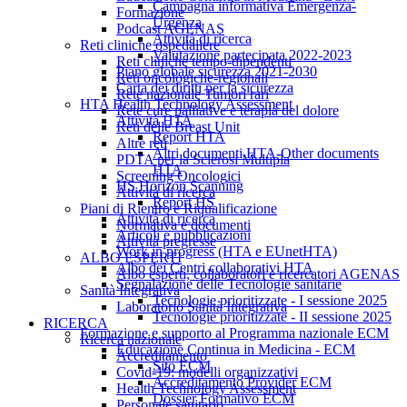
Campagna informativa Emergenza-
Formazione
Urgenza
Podcast AGENAS
Attività di ricerca
Reti cliniche ospedaliere
Valutazione partecipata 2022-2023
Reti cliniche tempo-dipendenti
Piano globale sicurezza 2021-2030
Reti oncologiche-regionali
Carta dei diritti per la sicurezza
Rete nazionale Tumori rari
HTA Health Technology Assessment
Rete cure palliative e terapia del dolore
Attività HTA
Reti delle Breast Unit
Report HTA
Altre reti
Altri documenti HTA-Other documents
PDTA per la Sclerosi Multipla
HTA
Screening Oncologici
HS Horizon Scanning
Attività di ricerca
Report HS
Piani di Rientro e Riqualificazione
Attività di ricerca
Normativa e documenti
Articoli e pubblicazioni
Attività pregresse
Work in progress (HTA e EUnetHTA)
ALBO ESPERTI
Albo dei Centri collaborativi HTA
Albo esperti, collaboratori e ricercatori AGENAS
Segnalazione delle Tecnologie sanitarie
Sanità Integrativa
Tecnologie prioritizzate - I sessione 2025
Laboratorio Sanità Integrativa
Tecnologie prioritizzate - II sessione 2025
RICERCA
Formazione e supporto al Programma nazionale ECM
Ricerca nazionale
Educazione Continua in Medicina - ECM
Accreditamento
Sito ECM
Covid-19: modelli organizzativi
Accreditamento Provider ECM
Health Technology Assessment
Dossier Formativo ECM
Personale sanitario