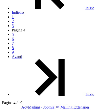
Inizio
Indietro
1
2
3
Pagina
4
5
6
7
8
9
Avanti
Inizio
Pagina 4 di 9
AcyMailing - Joomla!™ Mailing Extension