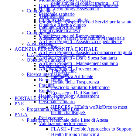
delle attività di contact tracing – CT
Documenti tecnici sull'assistenza primaria
Health Technology Assessment
Componente 1
Personale sanitario
Telemedicina
Programmazione sanitaria
Portale della Trasparenza dei Servizi per la salute
Qualità e Rischio clinico
Intelligenza Artificiale
Tempi e liste di attesa
Componente 2
Umanizzazione ed Empowerment
Attestazione Target Formazione Manageriale
Archivio Progetti - Assistenza ospedaliera e
Area riservata
specialistica
AGENZIA PER LA SANITÀ DIGITALE
Archivio Progetti - Assistenza primaria e fragilità
L'Agenzia per la sanità digitale
Archivio Progetti - Lea e Spesa Sanitaria
Obiettivi e Funzioni
Archivio Progetti - Management sanitario
Progetti strategici
Archivio Progetti - Prevenzione
Telemedicina
Ricerca internazionale
Intelligenza Artificiale
Buone pratiche
Portale della Trasparenza
Fragilità
Fascicolo Sanitario Elettronico
Equità
Ecosistema Dati Sanitari
Health Technology Assessment
PORTALE STATISTICO
Personale sanitario
PNE
HEROES - HEalth woRkfOrce to meet
Programma Nazionale Esiti
health challEngeS
PNLA
Reti europee
Piattaforma Nazionale delle Liste di Attesa
Valutazione performance
FLASH - Flexible Approaches to Support
Health through financing