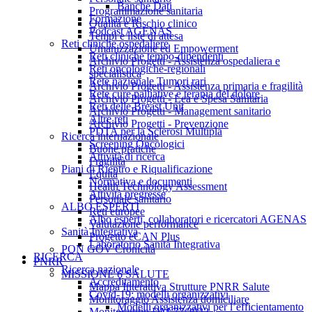
Banche Dati
Programmazione sanitaria
Formazione
Qualità e Rischio clinico
Podcast AGENAS
Tempi e liste di attesa
Reti cliniche ospedaliere
Umanizzazione ed Empowerment
Reti cliniche tempo-dipendenti
Archivio Progetti - Assistenza ospedaliera e
Reti oncologiche-regionali
specialistica
Rete nazionale Tumori rari
Archivio Progetti - Assistenza primaria e fragilità
Rete cure palliative e terapia del dolore
Archivio Progetti - Lea e Spesa Sanitaria
Reti delle Breast Unit
Archivio Progetti - Management sanitario
Altre reti
Archivio Progetti - Prevenzione
PDTA per la Sclerosi Multipla
Ricerca internazionale
Screening Oncologici
Buone pratiche
Attività di ricerca
Fragilità
Piani di Rientro e Riqualificazione
Equità
Normativa e documenti
Health Technology Assessment
Attività pregresse
Personale sanitario
ALBO ESPERTI
Reti europee
Albo esperti, collaboratori e ricercatori AGENAS
Valutazione performance
Sanità Integrativa
Progetto eCAN Plus
Laboratorio Sanità Integrativa
PON GOV Cronicità
RICERCA
PNRR
Ricerca nazionale
MISSIONE 6 SALUTE
Accreditamento
Mappa Interattiva Strutture PNRR Salute
Covid-19: modelli organizzativi
Monitoraggio Assistenza domiciliare
Modelli organizzativi per l’efficientamento
Monitoraggio DM 77/2022