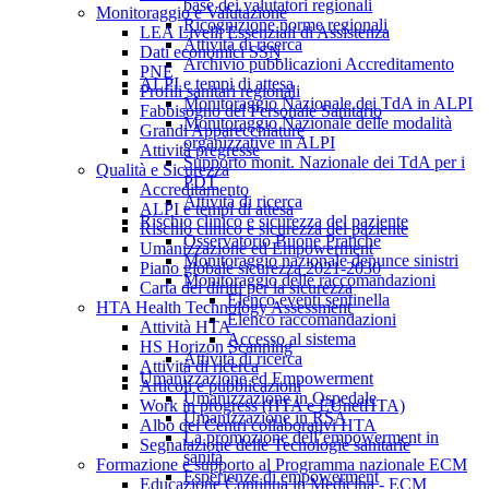
base dei valutatori regionali
Monitoraggio e Valutazione
Ricognizione norme regionali
LEA Livelli Essenziali di Assistenza
Attività di ricerca
Dati economici SSN
Archivio pubblicazioni Accreditamento
PNE
ALPI e tempi di attesa
Profili sanitari regionali
Monitoraggio Nazionale dei TdA in ALPI
Fabbisogno del Personale Sanitario
Monitoraggio Nazionale delle modalità
Grandi Apparecchiature
organizzative in ALPI
Attività pregresse
Supporto monit. Nazionale dei TdA per i
Qualità e Sicurezza
PDT
Accreditamento
Attività di ricerca
ALPI e tempi di attesa
Rischio clinico e sicurezza del paziente
Rischio clinico e sicurezza del paziente
Osservatorio Buone Pratiche
Umanizzazione ed Empowerment
Monitoraggio nazionale denunce sinistri
Piano globale sicurezza 2021-2030
Monitoraggio delle raccomandazioni
Carta dei diritti per la sicurezza
Elenco eventi sentinella
HTA Health Technology Assessment
Elenco raccomandazioni
Attività HTA
Accesso al sistema
HS Horizon Scanning
Attività di ricerca
Attività di ricerca
Umanizzazione ed Empowerment
Articoli e pubblicazioni
Umanizzazione in Ospedale
Work in progress (HTA e EUnetHTA)
Umanizzazione in RSA
Albo dei Centri collaborativi HTA
La promozione dell’empowerment in
Segnalazione delle Tecnologie sanitarie
sanità
Formazione e supporto al Programma nazionale ECM
Esperienze di empowerment
Educazione Continua in Medicina - ECM