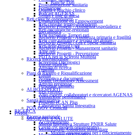
Banche Dati
Programmazione sanitaria
Formazione
Qualità e Rischio clinico
Podcast AGENAS
Tempi e liste di attesa
Reti cliniche ospedaliere
Umanizzazione ed Empowerment
Reti cliniche tempo-dipendenti
Archivio Progetti - Assistenza ospedaliera e
Reti oncologiche-regionali
specialistica
Rete nazionale Tumori rari
Archivio Progetti - Assistenza primaria e fragilità
Rete cure palliative e terapia del dolore
Archivio Progetti - Lea e Spesa Sanitaria
Reti delle Breast Unit
Archivio Progetti - Management sanitario
Altre reti
Archivio Progetti - Prevenzione
PDTA per la Sclerosi Multipla
Ricerca internazionale
Screening Oncologici
Buone pratiche
Attività di ricerca
Fragilità
Piani di Rientro e Riqualificazione
Equità
Normativa e documenti
Health Technology Assessment
Attività pregresse
Personale sanitario
ALBO ESPERTI
Reti europee
Albo esperti, collaboratori e ricercatori AGENAS
Valutazione performance
Sanità Integrativa
Progetto eCAN Plus
Laboratorio Sanità Integrativa
PON GOV Cronicità
RICERCA
PNRR
Ricerca nazionale
MISSIONE 6 SALUTE
Accreditamento
Mappa Interattiva Strutture PNRR Salute
Covid-19: modelli organizzativi
Monitoraggio Assistenza domiciliare
Modelli organizzativi per l’efficientamento
Monitoraggio DM 77/2022