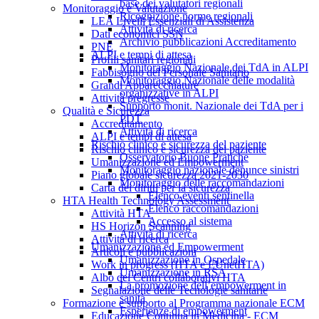
base dei valutatori regionali
Monitoraggio e Valutazione
Ricognizione norme regionali
LEA Livelli Essenziali di Assistenza
Attività di ricerca
Dati economici SSN
Archivio pubblicazioni Accreditamento
PNE
ALPI e tempi di attesa
Profili sanitari regionali
Monitoraggio Nazionale dei TdA in ALPI
Fabbisogno del Personale Sanitario
Monitoraggio Nazionale delle modalità
Grandi Apparecchiature
organizzative in ALPI
Attività pregresse
Supporto monit. Nazionale dei TdA per i
Qualità e Sicurezza
PDT
Accreditamento
Attività di ricerca
ALPI e tempi di attesa
Rischio clinico e sicurezza del paziente
Rischio clinico e sicurezza del paziente
Osservatorio Buone Pratiche
Umanizzazione ed Empowerment
Monitoraggio nazionale denunce sinistri
Piano globale sicurezza 2021-2030
Monitoraggio delle raccomandazioni
Carta dei diritti per la sicurezza
Elenco eventi sentinella
HTA Health Technology Assessment
Elenco raccomandazioni
Attività HTA
Accesso al sistema
HS Horizon Scanning
Attività di ricerca
Attività di ricerca
Umanizzazione ed Empowerment
Articoli e pubblicazioni
Umanizzazione in Ospedale
Work in progress (HTA e EUnetHTA)
Umanizzazione in RSA
Albo dei Centri collaborativi HTA
La promozione dell’empowerment in
Segnalazione delle Tecnologie sanitarie
sanità
Formazione e supporto al Programma nazionale ECM
Esperienze di empowerment
Educazione Continua in Medicina - ECM