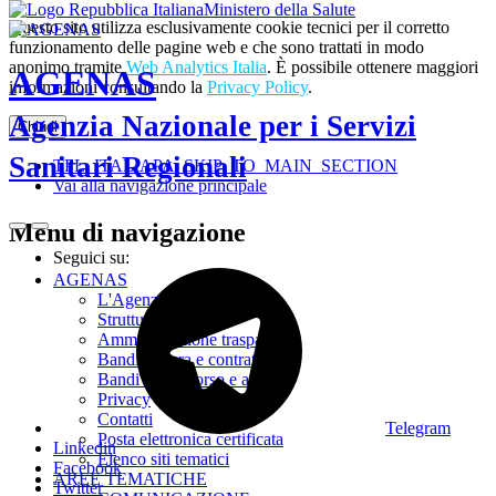
Ministero della Salute
Questo sito utilizza esclusivamente cookie tecnici per il corretto
funzionamento delle pagine web e che sono trattati in modo
anonimo tramite
Web Analytics Italia
. È possibile ottenere maggiori
AGENAS
informazioni consultando la
Privacy Policy
.
Agenzia Nazionale per i Servizi
Chiudi
Sanitari Regionali
TPL_ITALIAPA_SKIP_TO_MAIN_SECTION
Vai alla navigazione principale
Menu di navigazione
Seguici su:
AGENAS
L'Agenzia
Struttura
Amministrazione trasparente
Bandi di gara e contratti
Bandi di concorso e avvisi
Privacy
Contatti
Telegram
Posta elettronica certificata
Linkedin
Elenco siti tematici
Facebook
AREE TEMATICHE
Twitter