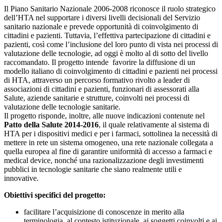
Il Piano Sanitario Nazionale 2006-2008 riconosce il ruolo strategico
dell’HTA nel supportare i diversi livelli decisionali del Servizio
sanitario nazionale e prevede opportunità di coinvolgimento di
cittadini e pazienti. Tuttavia, l’effettiva partecipazione di cittadini e
pazienti, così come l’inclusione del loro punto di vista nei processi di
valutazione delle tecnologie, ad oggi è molto al di sotto del livello
raccomandato. Il progetto intende favorire la diffusione di un
modello italiano di coinvolgimento di cittadini e pazienti nei processi
di HTA, attraverso un percorso formativo rivolto a leader di
associazioni di cittadini e pazienti, funzionari di assessorati alla
Salute, aziende sanitarie e strutture, coinvolti nei processi di
valutazione delle tecnologie sanitarie.
Il progetto risponde, inoltre, alle nuove indicazioni contenute nel
Patto della Salute 2014-2016
, il quale relativamente al sistema di
HTA per i dispositivi medici e per i farmaci, sottolinea la necessità di
mettere in rete un sistema omogeneo, una rete nazionale collegata a
quella europea al fine di garantire uniformità di accesso a farmaci e
medical device, nonché una razionalizzazione degli investimenti
pubblici in tecnologie sanitarie che siano realmente utili e
innovative.
Obiettivi specifici del progetto:
facilitare l’acquisizione di conoscenze in merito alla
terminologia, al contesto istituzionale, ai soggetti coinvolti e ai