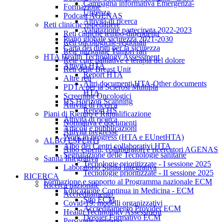
Campagna informativa Emergenza-
Formazione
Urgenza
Podcast AGENAS
Attività di ricerca
Reti cliniche ospedaliere
Valutazione partecipata 2022-2023
Reti cliniche tempo-dipendenti
Piano globale sicurezza 2021-2030
Reti oncologiche-regionali
Carta dei diritti per la sicurezza
Rete nazionale Tumori rari
HTA Health Technology Assessment
Rete cure palliative e terapia del dolore
Attività HTA
Reti delle Breast Unit
Report HTA
Altre reti
Altri documenti HTA-Other documents
PDTA per la Sclerosi Multipla
HTA
Screening Oncologici
HS Horizon Scanning
Attività di ricerca
Report HS
Piani di Rientro e Riqualificazione
Attività di ricerca
Normativa e documenti
Articoli e pubblicazioni
Attività pregresse
Work in progress (HTA e EUnetHTA)
ALBO ESPERTI
Albo dei Centri collaborativi HTA
Albo esperti, collaboratori e ricercatori AGENAS
Segnalazione delle Tecnologie sanitarie
Sanità Integrativa
Tecnologie prioritizzate - I sessione 2025
Laboratorio Sanità Integrativa
Tecnologie prioritizzate - II sessione 2025
RICERCA
Formazione e supporto al Programma nazionale ECM
Ricerca nazionale
Educazione Continua in Medicina - ECM
Accreditamento
Sito ECM
Covid-19: modelli organizzativi
Accreditamento Provider ECM
Health Technology Assessment
Dossier Formativo ECM
Personale sanitario