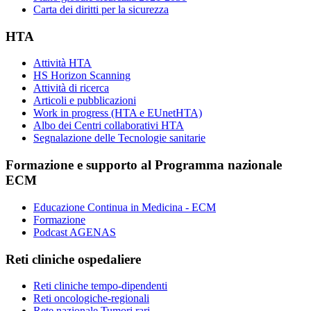
Carta dei diritti per la sicurezza
HTA
Attività HTA
HS Horizon Scanning
Attività di ricerca
Articoli e pubblicazioni
Work in progress (HTA e EUnetHTA)
Albo dei Centri collaborativi HTA
Segnalazione delle Tecnologie sanitarie
Formazione e supporto al Programma nazionale
ECM
Educazione Continua in Medicina - ECM
Formazione
Podcast AGENAS
Reti cliniche ospedaliere
Reti cliniche tempo-dipendenti
Reti oncologiche-regionali
Rete nazionale Tumori rari