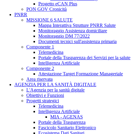
Progetto eCAN Plus
PON GOV Cronicità
PNRR
MISSIONE 6 SALUTE
Mappa Interattiva Strutture PNRR Salute
Monitoraggio Assistenza domiciliare
Monitoraggio DM 77/2022
Documenti tecnici sull'assistenza primaria
Componente 1
Telemedicina
Portale della Trasparenza dei Servizi per la salute
Intelligenza Artificiale
Componente 2
Attestazione Target Formazione Manageriale
Area riservata
AGENZIA PER LA SANITÀ DIGITALE
L'Agenzia per la sanità digitale
Obiettivi e Funzioni
Progetti strategici
Telemedicina
Intelligenza Artificiale
MIA - AGENAS
Portale della Trasparenza
Fascicolo Sanitario Elettronico
Ecosistema Dati Sanitari