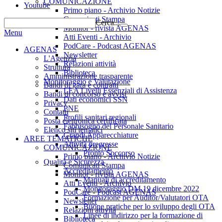
COMUNICAZIONE
Youtube
Primo piano - Archivio Notizie
Comunicati Stampa
Cerca...
Monitor - rivista AGENAS
Menu
Atti Eventi - Archivio
PodCare - Podcast AGENAS
AGENAS
Newsletter
L'Agenzia
Relazioni attività
Struttura
Biblioteca
Amministrazione trasparente
Monitoraggio e Valutazione
Bandi di gara e contratti
LEA Livelli Essenziali di Assistenza
Bandi di concorso e avvisi
Dati economici SSN
Privacy
PNE
Contatti
Profili sanitari regionali
Posta elettronica certificata
Fabbisogno del Personale Sanitario
Elenco siti tematici
Grandi Apparecchiature
AREE TEMATICHE
Attività pregresse
COMUNICAZIONE
Pronto Soccorso
Primo piano - Archivio Notizie
Qualità e Sicurezza
Comunicati Stampa
Accreditamento
Monitor - rivista AGENAS
Manuali di accreditamento
Atti Eventi - Archivio
Monitoraggio DM 19 dicembre 2022
PodCare - Podcast AGENAS
Formazione per Auditor/Valutatori OTA
Newsletter
Buone pratiche per lo sviluppo degli OTA
Relazioni attività
Linee di indirizzo per la formazione di
Biblioteca