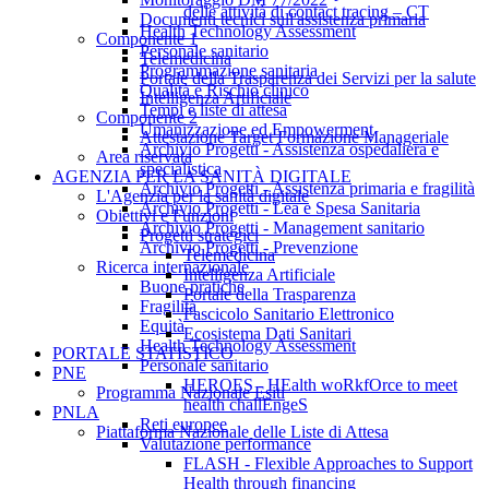
delle attività di contact tracing – CT
Documenti tecnici sull'assistenza primaria
Health Technology Assessment
Componente 1
Personale sanitario
Telemedicina
Programmazione sanitaria
Portale della Trasparenza dei Servizi per la salute
Qualità e Rischio clinico
Intelligenza Artificiale
Tempi e liste di attesa
Componente 2
Umanizzazione ed Empowerment
Attestazione Target Formazione Manageriale
Archivio Progetti - Assistenza ospedaliera e
Area riservata
specialistica
AGENZIA PER LA SANITÀ DIGITALE
Archivio Progetti - Assistenza primaria e fragilità
L'Agenzia per la sanità digitale
Archivio Progetti - Lea e Spesa Sanitaria
Obiettivi e Funzioni
Archivio Progetti - Management sanitario
Progetti strategici
Archivio Progetti - Prevenzione
Telemedicina
Ricerca internazionale
Intelligenza Artificiale
Buone pratiche
Portale della Trasparenza
Fragilità
Fascicolo Sanitario Elettronico
Equità
Ecosistema Dati Sanitari
Health Technology Assessment
PORTALE STATISTICO
Personale sanitario
PNE
HEROES - HEalth woRkfOrce to meet
Programma Nazionale Esiti
health challEngeS
PNLA
Reti europee
Piattaforma Nazionale delle Liste di Attesa
Valutazione performance
FLASH - Flexible Approaches to Support
Health through financing