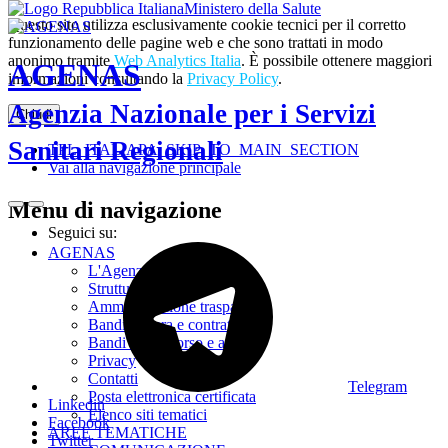
Ministero della Salute
Questo sito utilizza esclusivamente cookie tecnici per il corretto
funzionamento delle pagine web e che sono trattati in modo
anonimo tramite
Web Analytics Italia
. È possibile ottenere maggiori
AGENAS
informazioni consultando la
Privacy Policy
.
Agenzia Nazionale per i Servizi
Chiudi
Sanitari Regionali
TPL_ITALIAPA_SKIP_TO_MAIN_SECTION
Vai alla navigazione principale
Menu di navigazione
Seguici su:
AGENAS
L'Agenzia
Struttura
Amministrazione trasparente
Bandi di gara e contratti
Bandi di concorso e avvisi
Privacy
Contatti
Telegram
Posta elettronica certificata
Linkedin
Elenco siti tematici
Facebook
AREE TEMATICHE
Twitter