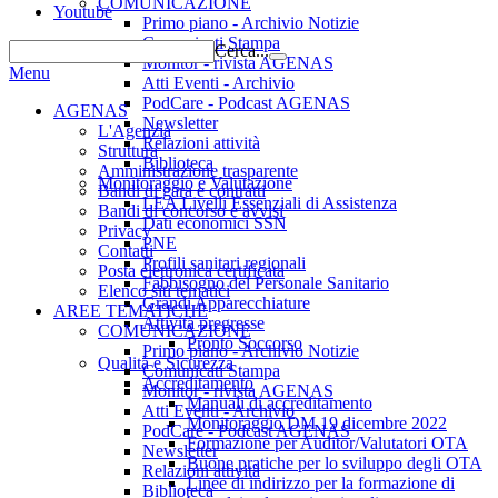
COMUNICAZIONE
Youtube
Primo piano - Archivio Notizie
Comunicati Stampa
Cerca...
Monitor - rivista AGENAS
Menu
Atti Eventi - Archivio
PodCare - Podcast AGENAS
AGENAS
Newsletter
L'Agenzia
Relazioni attività
Struttura
Biblioteca
Amministrazione trasparente
Monitoraggio e Valutazione
Bandi di gara e contratti
LEA Livelli Essenziali di Assistenza
Bandi di concorso e avvisi
Dati economici SSN
Privacy
PNE
Contatti
Profili sanitari regionali
Posta elettronica certificata
Fabbisogno del Personale Sanitario
Elenco siti tematici
Grandi Apparecchiature
AREE TEMATICHE
Attività pregresse
COMUNICAZIONE
Pronto Soccorso
Primo piano - Archivio Notizie
Qualità e Sicurezza
Comunicati Stampa
Accreditamento
Monitor - rivista AGENAS
Manuali di accreditamento
Atti Eventi - Archivio
Monitoraggio DM 19 dicembre 2022
PodCare - Podcast AGENAS
Formazione per Auditor/Valutatori OTA
Newsletter
Buone pratiche per lo sviluppo degli OTA
Relazioni attività
Linee di indirizzo per la formazione di
Biblioteca