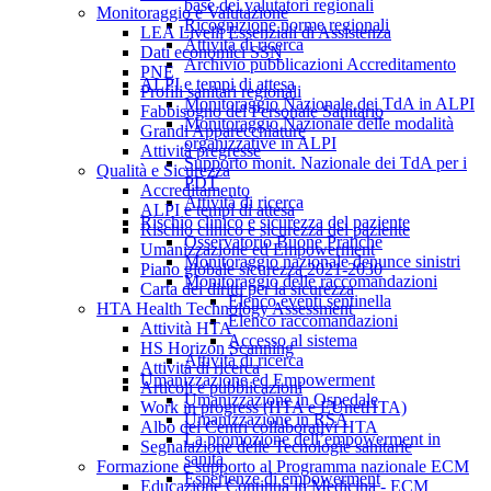
base dei valutatori regionali
Monitoraggio e Valutazione
Ricognizione norme regionali
LEA Livelli Essenziali di Assistenza
Attività di ricerca
Dati economici SSN
Archivio pubblicazioni Accreditamento
PNE
ALPI e tempi di attesa
Profili sanitari regionali
Monitoraggio Nazionale dei TdA in ALPI
Fabbisogno del Personale Sanitario
Monitoraggio Nazionale delle modalità
Grandi Apparecchiature
organizzative in ALPI
Attività pregresse
Supporto monit. Nazionale dei TdA per i
Qualità e Sicurezza
PDT
Accreditamento
Attività di ricerca
ALPI e tempi di attesa
Rischio clinico e sicurezza del paziente
Rischio clinico e sicurezza del paziente
Osservatorio Buone Pratiche
Umanizzazione ed Empowerment
Monitoraggio nazionale denunce sinistri
Piano globale sicurezza 2021-2030
Monitoraggio delle raccomandazioni
Carta dei diritti per la sicurezza
Elenco eventi sentinella
HTA Health Technology Assessment
Elenco raccomandazioni
Attività HTA
Accesso al sistema
HS Horizon Scanning
Attività di ricerca
Attività di ricerca
Umanizzazione ed Empowerment
Articoli e pubblicazioni
Umanizzazione in Ospedale
Work in progress (HTA e EUnetHTA)
Umanizzazione in RSA
Albo dei Centri collaborativi HTA
La promozione dell’empowerment in
Segnalazione delle Tecnologie sanitarie
sanità
Formazione e supporto al Programma nazionale ECM
Esperienze di empowerment
Educazione Continua in Medicina - ECM