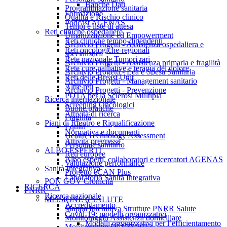
Banche Dati
Programmazione sanitaria
Formazione
Qualità e Rischio clinico
Podcast AGENAS
Tempi e liste di attesa
Reti cliniche ospedaliere
Umanizzazione ed Empowerment
Reti cliniche tempo-dipendenti
Archivio Progetti - Assistenza ospedaliera e
Reti oncologiche-regionali
specialistica
Rete nazionale Tumori rari
Archivio Progetti - Assistenza primaria e fragilità
Rete cure palliative e terapia del dolore
Archivio Progetti - Lea e Spesa Sanitaria
Reti delle Breast Unit
Archivio Progetti - Management sanitario
Altre reti
Archivio Progetti - Prevenzione
PDTA per la Sclerosi Multipla
Ricerca internazionale
Screening Oncologici
Buone pratiche
Attività di ricerca
Fragilità
Piani di Rientro e Riqualificazione
Equità
Normativa e documenti
Health Technology Assessment
Attività pregresse
Personale sanitario
ALBO ESPERTI
Reti europee
Albo esperti, collaboratori e ricercatori AGENAS
Valutazione performance
Sanità Integrativa
Progetto eCAN Plus
Laboratorio Sanità Integrativa
PON GOV Cronicità
RICERCA
PNRR
Ricerca nazionale
MISSIONE 6 SALUTE
Accreditamento
Mappa Interattiva Strutture PNRR Salute
Covid-19: modelli organizzativi
Monitoraggio Assistenza domiciliare
Modelli organizzativi per l’efficientamento
Monitoraggio DM 77/2022