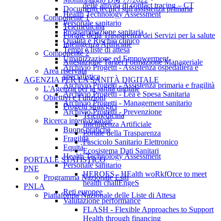
delle attività di contact tracing – CT
Documenti tecnici sull'assistenza primaria
Health Technology Assessment
Componente 1
Personale sanitario
Telemedicina
Programmazione sanitaria
Portale della Trasparenza dei Servizi per la salute
Qualità e Rischio clinico
Intelligenza Artificiale
Tempi e liste di attesa
Componente 2
Umanizzazione ed Empowerment
Attestazione Target Formazione Manageriale
Archivio Progetti - Assistenza ospedaliera e
Area riservata
specialistica
AGENZIA PER LA SANITÀ DIGITALE
Archivio Progetti - Assistenza primaria e fragilità
L'Agenzia per la sanità digitale
Archivio Progetti - Lea e Spesa Sanitaria
Obiettivi e Funzioni
Archivio Progetti - Management sanitario
Progetti strategici
Archivio Progetti - Prevenzione
Telemedicina
Ricerca internazionale
Intelligenza Artificiale
Buone pratiche
Portale della Trasparenza
Fragilità
Fascicolo Sanitario Elettronico
Equità
Ecosistema Dati Sanitari
Health Technology Assessment
PORTALE STATISTICO
Personale sanitario
PNE
HEROES - HEalth woRkfOrce to meet
Programma Nazionale Esiti
health challEngeS
PNLA
Reti europee
Piattaforma Nazionale delle Liste di Attesa
Valutazione performance
FLASH - Flexible Approaches to Support
Health through financing