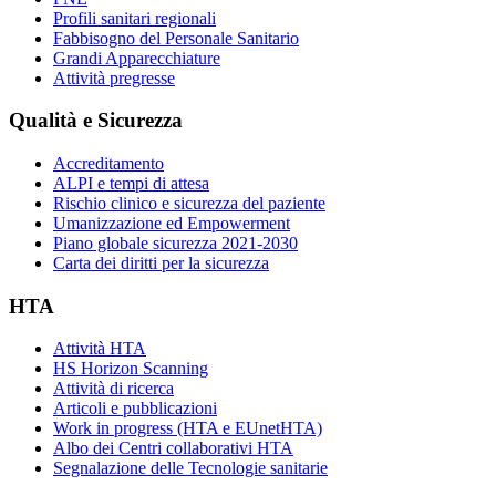
Profili sanitari regionali
Fabbisogno del Personale Sanitario
Grandi Apparecchiature
Attività pregresse
Qualità e Sicurezza
Accreditamento
ALPI e tempi di attesa
Rischio clinico e sicurezza del paziente
Umanizzazione ed Empowerment
Piano globale sicurezza 2021-2030
Carta dei diritti per la sicurezza
HTA
Attività HTA
HS Horizon Scanning
Attività di ricerca
Articoli e pubblicazioni
Work in progress (HTA e EUnetHTA)
Albo dei Centri collaborativi HTA
Segnalazione delle Tecnologie sanitarie