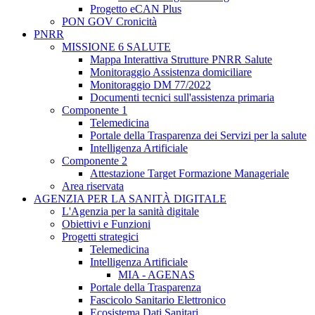
Progetto eCAN Plus
PON GOV Cronicità
PNRR
MISSIONE 6 SALUTE
Mappa Interattiva Strutture PNRR Salute
Monitoraggio Assistenza domiciliare
Monitoraggio DM 77/2022
Documenti tecnici sull'assistenza primaria
Componente 1
Telemedicina
Portale della Trasparenza dei Servizi per la salute
Intelligenza Artificiale
Componente 2
Attestazione Target Formazione Manageriale
Area riservata
AGENZIA PER LA SANITÀ DIGITALE
L'Agenzia per la sanità digitale
Obiettivi e Funzioni
Progetti strategici
Telemedicina
Intelligenza Artificiale
MIA - AGENAS
Portale della Trasparenza
Fascicolo Sanitario Elettronico
Ecosistema Dati Sanitari