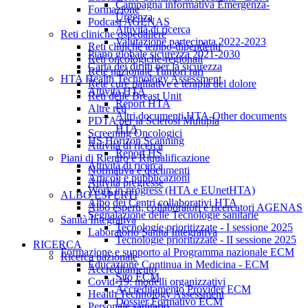
Campagna informativa Emergenza-
Formazione
Urgenza
Podcast AGENAS
Attività di ricerca
Reti cliniche ospedaliere
Valutazione partecipata 2022-2023
Reti cliniche tempo-dipendenti
Piano globale sicurezza 2021-2030
Reti oncologiche-regionali
Carta dei diritti per la sicurezza
Rete nazionale Tumori rari
HTA Health Technology Assessment
Rete cure palliative e terapia del dolore
Attività HTA
Reti delle Breast Unit
Report HTA
Altre reti
Altri documenti HTA-Other documents
PDTA per la Sclerosi Multipla
HTA
Screening Oncologici
HS Horizon Scanning
Attività di ricerca
Report HS
Piani di Rientro e Riqualificazione
Attività di ricerca
Normativa e documenti
Articoli e pubblicazioni
Attività pregresse
Work in progress (HTA e EUnetHTA)
ALBO ESPERTI
Albo dei Centri collaborativi HTA
Albo esperti, collaboratori e ricercatori AGENAS
Segnalazione delle Tecnologie sanitarie
Sanità Integrativa
Tecnologie prioritizzate - I sessione 2025
Laboratorio Sanità Integrativa
Tecnologie prioritizzate - II sessione 2025
RICERCA
Formazione e supporto al Programma nazionale ECM
Ricerca nazionale
Educazione Continua in Medicina - ECM
Accreditamento
Sito ECM
Covid-19: modelli organizzativi
Accreditamento Provider ECM
Health Technology Assessment
Dossier Formativo ECM
Personale sanitario