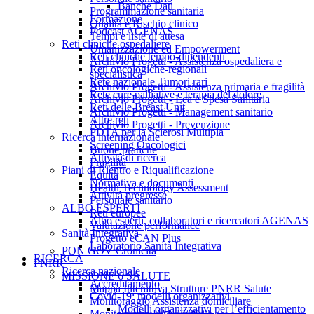
Banche Dati
Programmazione sanitaria
Formazione
Qualità e Rischio clinico
Podcast AGENAS
Tempi e liste di attesa
Reti cliniche ospedaliere
Umanizzazione ed Empowerment
Reti cliniche tempo-dipendenti
Archivio Progetti - Assistenza ospedaliera e
Reti oncologiche-regionali
specialistica
Rete nazionale Tumori rari
Archivio Progetti - Assistenza primaria e fragilità
Rete cure palliative e terapia del dolore
Archivio Progetti - Lea e Spesa Sanitaria
Reti delle Breast Unit
Archivio Progetti - Management sanitario
Altre reti
Archivio Progetti - Prevenzione
PDTA per la Sclerosi Multipla
Ricerca internazionale
Screening Oncologici
Buone pratiche
Attività di ricerca
Fragilità
Piani di Rientro e Riqualificazione
Equità
Normativa e documenti
Health Technology Assessment
Attività pregresse
Personale sanitario
ALBO ESPERTI
Reti europee
Albo esperti, collaboratori e ricercatori AGENAS
Valutazione performance
Sanità Integrativa
Progetto eCAN Plus
Laboratorio Sanità Integrativa
PON GOV Cronicità
RICERCA
PNRR
Ricerca nazionale
MISSIONE 6 SALUTE
Accreditamento
Mappa Interattiva Strutture PNRR Salute
Covid-19: modelli organizzativi
Monitoraggio Assistenza domiciliare
Modelli organizzativi per l’efficientamento
Monitoraggio DM 77/2022