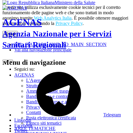
Ministero della Salute
Questo sito utilizza esclusivamente cookie tecnici per il corretto
funzionamento delle pagine web e che sono trattati in modo
anonimo tramite
Web Analytics Italia
. È possibile ottenere maggiori
AGENAS
informazioni consultando la
Privacy Policy
.
Agenzia Nazionale per i Servizi
Chiudi
Sanitari Regionali
TPL_ITALIAPA_SKIP_TO_MAIN_SECTION
Vai alla navigazione principale
Menu di navigazione
Seguici su:
AGENAS
L'Agenzia
Struttura
Amministrazione trasparente
Bandi di gara e contratti
Bandi di concorso e avvisi
Privacy
Contatti
Telegram
Posta elettronica certificata
Linkedin
Elenco siti tematici
Facebook
AREE TEMATICHE
Twitter