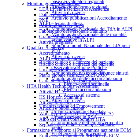
base dei valutatori regionali
Monitoraggio e Valutazione
Ricognizione norme regionali
LEA Livelli Essenziali di Assistenza
Attività di ricerca
Dati economici SSN
Archivio pubblicazioni Accreditamento
PNE
ALPI e tempi di attesa
Profili sanitari regionali
Monitoraggio Nazionale dei TdA in ALPI
Fabbisogno del Personale Sanitario
Monitoraggio Nazionale delle modalità
Grandi Apparecchiature
organizzative in ALPI
Attività pregresse
Supporto monit. Nazionale dei TdA per i
Qualità e Sicurezza
PDT
Accreditamento
Attività di ricerca
ALPI e tempi di attesa
Rischio clinico e sicurezza del paziente
Rischio clinico e sicurezza del paziente
Osservatorio Buone Pratiche
Umanizzazione ed Empowerment
Monitoraggio nazionale denunce sinistri
Piano globale sicurezza 2021-2030
Monitoraggio delle raccomandazioni
Carta dei diritti per la sicurezza
Elenco eventi sentinella
HTA Health Technology Assessment
Elenco raccomandazioni
Attività HTA
Accesso al sistema
HS Horizon Scanning
Attività di ricerca
Attività di ricerca
Umanizzazione ed Empowerment
Articoli e pubblicazioni
Umanizzazione in Ospedale
Work in progress (HTA e EUnetHTA)
Umanizzazione in RSA
Albo dei Centri collaborativi HTA
La promozione dell’empowerment in
Segnalazione delle Tecnologie sanitarie
sanità
Formazione e supporto al Programma nazionale ECM
Esperienze di empowerment
Educazione Continua in Medicina - ECM