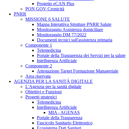
Progetto eCAN Plus
PON GOV Cronicità
PNRR
MISSIONE 6 SALUTE
Mappa Interattiva Strutture PNRR Salute
Monitoraggio Assistenza domiciliare
Monitoraggio DM 77/2022
Documenti tecnici sull'assistenza primaria
Componente 1
Telemedicina
Portale della Trasparenza dei Servizi per la salute
Intelligenza Artificiale
Componente 2
Attestazione Target Formazione Manageriale
Area riservata
AGENZIA PER LA SANITÀ DIGITALE
L'Agenzia per la sanità digitale
Obiettivi e Funzioni
Progetti strategici
Telemedicina
Intelligenza Artificiale
MIA - AGENAS
Portale della Trasparenza
Fascicolo Sanitario Elettronico
Ecosistema Dati Sanitari