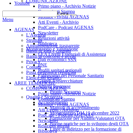
COMUNICAZIONE
Youtube
Primo piano - Archivio Notizie
Comunicati Stampa
Cerca...
Monitor - rivista AGENAS
Menu
Atti Eventi - Archivio
PodCare - Podcast AGENAS
AGENAS
Newsletter
L'Agenzia
Relazioni attività
Struttura
Biblioteca
Amministrazione trasparente
Monitoraggio e Valutazione
Bandi di gara e contratti
LEA Livelli Essenziali di Assistenza
Bandi di concorso e avvisi
Dati economici SSN
Privacy
PNE
Contatti
Profili sanitari regionali
Posta elettronica certificata
Fabbisogno del Personale Sanitario
Elenco siti tematici
Grandi Apparecchiature
AREE TEMATICHE
Attività pregresse
COMUNICAZIONE
Pronto Soccorso
Primo piano - Archivio Notizie
Qualità e Sicurezza
Comunicati Stampa
Accreditamento
Monitor - rivista AGENAS
Manuali di accreditamento
Atti Eventi - Archivio
Monitoraggio DM 19 dicembre 2022
PodCare - Podcast AGENAS
Formazione per Auditor/Valutatori OTA
Newsletter
Buone pratiche per lo sviluppo degli OTA
Relazioni attività
Linee di indirizzo per la formazione di
Biblioteca