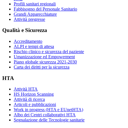
Profili sanitari regionali
Fabbisogno del Personale Sanitario
Grandi Apparecchiature
Attività pregresse
Qualità e Sicurezza
Accreditamento
ALPI e tempi di attesa
Rischio clinico e sicurezza del paziente
Umanizzazione ed Empowerment
Piano globale sicurezza 2021-2030
Carta dei diritti per la sicurezza
HTA
Attività HTA
HS Horizon Scanning
Attività di ricerca
Articoli e pubblicazioni
Work in progress (HTA e EUnetHTA)
Albo dei Centri collaborativi HTA
Segnalazione delle Tecnologie sanitarie