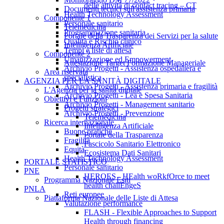
delle attività di contact tracing – CT
Documenti tecnici sull'assistenza primaria
Health Technology Assessment
Componente 1
Personale sanitario
Telemedicina
Programmazione sanitaria
Portale della Trasparenza dei Servizi per la salute
Qualità e Rischio clinico
Intelligenza Artificiale
Tempi e liste di attesa
Componente 2
Umanizzazione ed Empowerment
Attestazione Target Formazione Manageriale
Archivio Progetti - Assistenza ospedaliera e
Area riservata
specialistica
AGENZIA PER LA SANITÀ DIGITALE
Archivio Progetti - Assistenza primaria e fragilità
L'Agenzia per la sanità digitale
Archivio Progetti - Lea e Spesa Sanitaria
Obiettivi e Funzioni
Archivio Progetti - Management sanitario
Progetti strategici
Archivio Progetti - Prevenzione
Telemedicina
Ricerca internazionale
Intelligenza Artificiale
Buone pratiche
Portale della Trasparenza
Fragilità
Fascicolo Sanitario Elettronico
Equità
Ecosistema Dati Sanitari
Health Technology Assessment
PORTALE STATISTICO
Personale sanitario
PNE
HEROES - HEalth woRkfOrce to meet
Programma Nazionale Esiti
health challEngeS
PNLA
Reti europee
Piattaforma Nazionale delle Liste di Attesa
Valutazione performance
FLASH - Flexible Approaches to Support
Health through financing