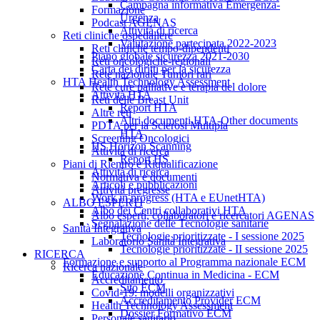
Campagna informativa Emergenza-
Formazione
Urgenza
Podcast AGENAS
Attività di ricerca
Reti cliniche ospedaliere
Valutazione partecipata 2022-2023
Reti cliniche tempo-dipendenti
Piano globale sicurezza 2021-2030
Reti oncologiche-regionali
Carta dei diritti per la sicurezza
Rete nazionale Tumori rari
HTA Health Technology Assessment
Rete cure palliative e terapia del dolore
Attività HTA
Reti delle Breast Unit
Report HTA
Altre reti
Altri documenti HTA-Other documents
PDTA per la Sclerosi Multipla
HTA
Screening Oncologici
HS Horizon Scanning
Attività di ricerca
Report HS
Piani di Rientro e Riqualificazione
Attività di ricerca
Normativa e documenti
Articoli e pubblicazioni
Attività pregresse
Work in progress (HTA e EUnetHTA)
ALBO ESPERTI
Albo dei Centri collaborativi HTA
Albo esperti, collaboratori e ricercatori AGENAS
Segnalazione delle Tecnologie sanitarie
Sanità Integrativa
Tecnologie prioritizzate - I sessione 2025
Laboratorio Sanità Integrativa
Tecnologie prioritizzate - II sessione 2025
RICERCA
Formazione e supporto al Programma nazionale ECM
Ricerca nazionale
Educazione Continua in Medicina - ECM
Accreditamento
Sito ECM
Covid-19: modelli organizzativi
Accreditamento Provider ECM
Health Technology Assessment
Dossier Formativo ECM
Personale sanitario